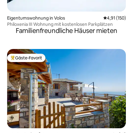
Eigentumswohnung in Volos
Durchschnittl
4,91 (150)
Philoxenia III Wohnung mit kostenlosen Parkplätzen
Familienfreundliche Häuser mieten
Gäste-Favorit
Beliebter Gäste-Favorit.