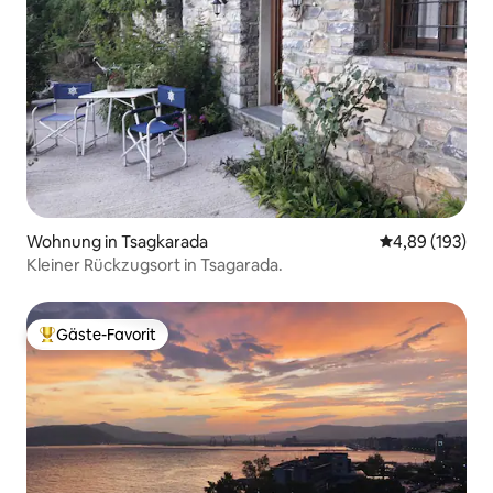
Wohnung in Tsagkarada
Durchschnittli
4,89 (193)
Kleiner Rückzugsort in Tsagarada.
Gäste-Favorit
Beliebter Gäste-Favorit.