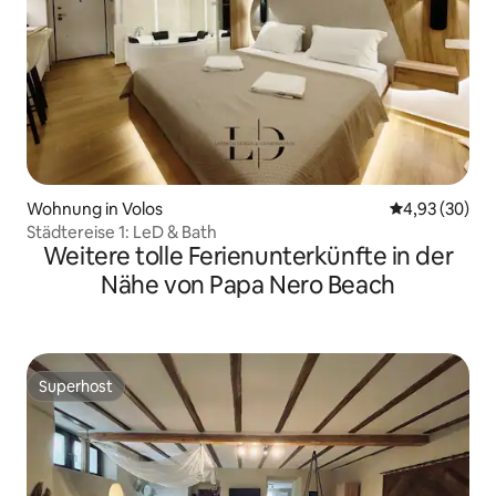
Wohnung in Volos
Durchschnittl
4,93 (30)
Städtereise 1: LeD & Bath
Weitere tolle Ferienunterkünfte in der
Nähe von Papa Nero Beach
Superhost
Superhost