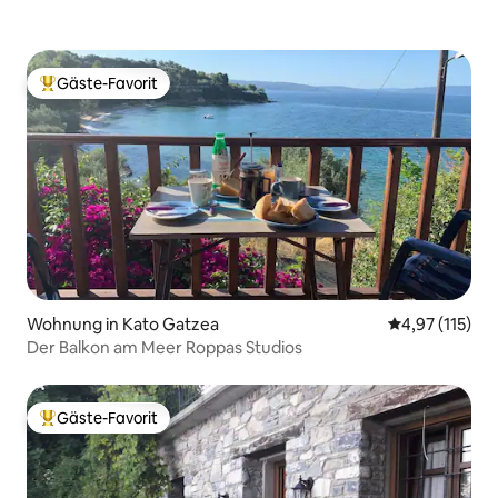
Gäste-Favorit
Beliebter Gäste-Favorit.
Wohnung in Kato Gatzea
Durchschnittl
4,97 (115)
Der Balkon am Meer Roppas Studios
Gäste-Favorit
Beliebter Gäste-Favorit.