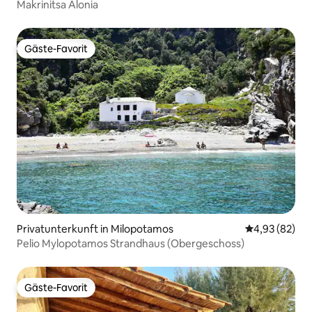
Makrinitsa Alonia
Gäste-Favorit
Gäste-Favorit
Privatunterkunft in Milopotamos
Durchschnittl
4,93 (82)
Pelio Mylopotamos Strandhaus (Obergeschoss)
Gäste-Favorit
Gäste-Favorit