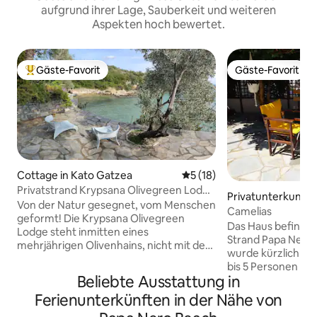
aufgrund ihrer Lage, Sauberkeit und weiteren
Aspekten hoch bewertet.
Gäste-Favorit
Gäste-Favorit
Beliebter Gäste-Favorit.
Gäste-Favorit
Cottage in Kato Gatzea
Durchschnittliche Bewertun
5 (18)
Privatstrand Krypsana Olivegreen Lodge
Privatunterkunft 
am Meer
Von der Natur gesegnet, vom Menschen
o Beach
Camelias
geformt! Die Krypsana Olivegreen
Das Haus befindet
Lodge steht inmitten eines
Strand Papa Nero i
mehrjährigen Olivenhains, nicht mit dem
wurde kürzlich mit
Ziel, sich ihrer Umgebung
bis 5 Personen ren
aufzuzwingen, sondern sich
Beliebte Ausstattung in
über ein Schlafzi
majestätisch mit den
Doppelbett und ein
Ferienunterkünften in der Nähe von
geomorphologischen Mustern ihrer
Küche ist komplet
Umgebung, dem Meer, den Steinen und