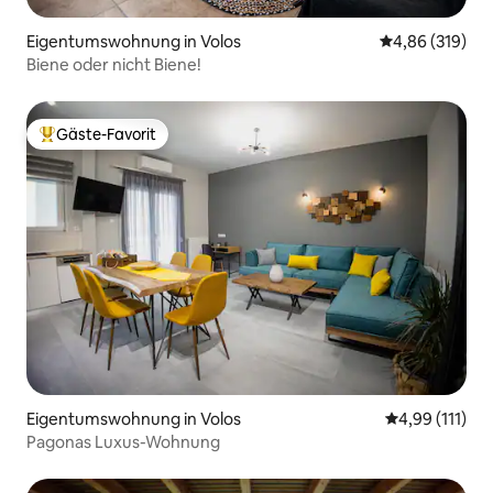
Eigentumswohnung in Volos
Durchschnittli
4,86 (319)
Biene oder nicht Biene!
Gäste-Favorit
Beliebter Gäste-Favorit.
Eigentumswohnung in Volos
Durchschnittl
4,99 (111)
Pagonas Luxus-Wohnung