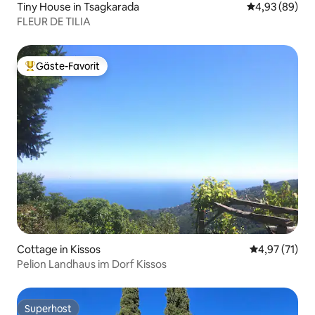
Tiny House in Tsagkarada
Durchschnittl
4,93 (89)
FLEUR DE TILIA
Gäste-Favorit
Beliebter Gäste-Favorit.
Cottage in Kissos
Durchschnitt
4,97 (71)
Pelion Landhaus im Dorf Kissos
Superhost
Superhost