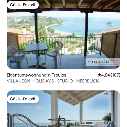
Gäste-Favorit
Gäste-Favorit
Eigentumswohnung in Troulos
Durchschnittli
4,84 (107)
VILLA LEONI HOLIDAY'S - STUDIO - MEERBLICK -
Gäste-Favorit
Gäste-Favorit