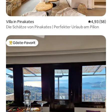
Villa in Pinakates
Durchschnittl
4,93 (58)
Die Schätze von Pinakates | Perfekter Urlaub am Pilion
Gäste-Favorit
Beliebter Gäste-Favorit.