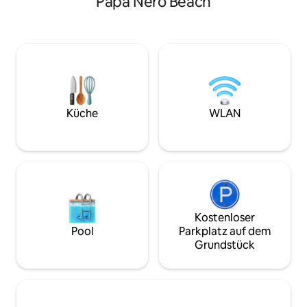
Papa Nero Beach
Wohnzimmer ist k
der Flora zu vermischen und jeden
verfügt über ein S
Aspekt der natürlichen Schönheit zu
Doppelbett, eine
schätzen, die sie umgibt. Das
Der Hof ist geräu
Hauptkonzept ist es, das Meer und die
zwei Bereiche, um
Sonne zu feiern. Die Morphologie der
Schatten der Bäum
Volumen, der Öffnungen und der
verfügt über eine 
Materialien stehen in perfekter
befindet sich neb
Harmonie mit den Angeboten der
Parkplatz.
Küche
WLAN
Unterkunft.
Kostenloser
Pool
Parkplatz auf dem
Grundstück