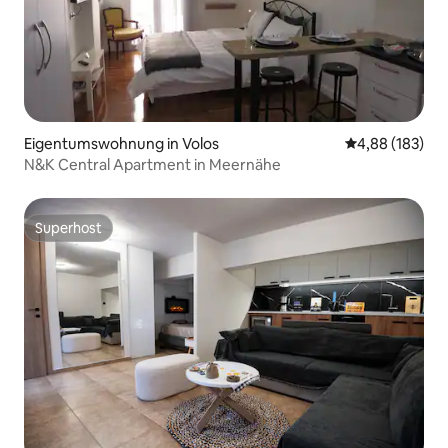
Eigentumswohnung in Volos
Durchschnittli
4,88 (183)
N&K Central Apartment in Meernähe
Superhost
Superhost