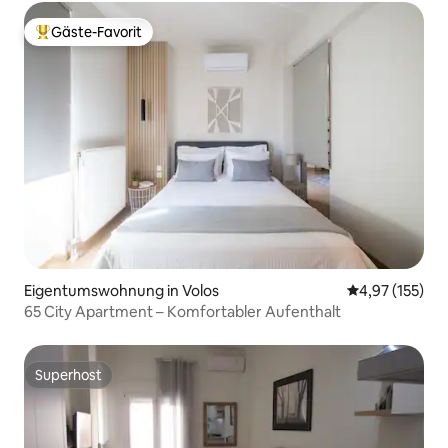
Gäste-Favorit
Beliebter Gäste-Favorit.
Eigentumswohnung in Volos
Durchschnittl
4,97 (155)
65 City Apartment – Komfortabler Aufenthalt
Superhost
Superhost