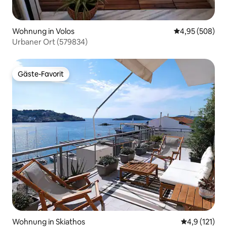
Wohnung in Volos
Durchschnittli
4,95 (508)
Urbaner Ort (579834)
Gäste-Favorit
Gäste-Favorit
Wohnung in Skiathos
Durchschnitt
4,9 (121)