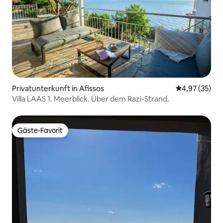
Privatunterkunft in Afissos
Durchschnitt
4,97 (35)
Villa LAAS 1. Meerblick. Über dem Razi-Strand.
Gäste-Favorit
Gäste-Favorit