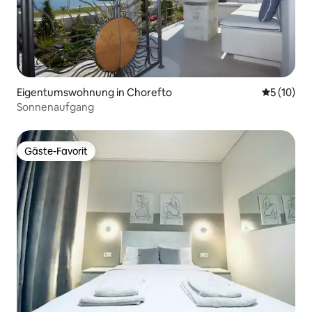
Eigentumswohnung in Chorefto
Durchschn
5 (10)
Sonnenaufgang
Gäste-Favorit
Gäste-Favorit