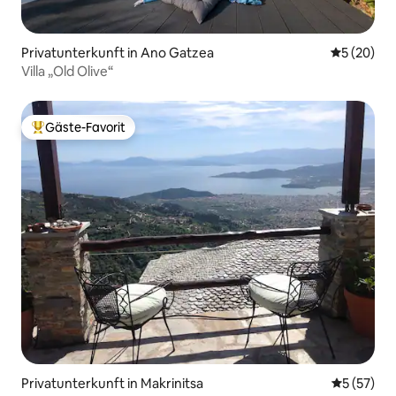
Privatunterkunft in Ano Gatzea
Durchschni
5 (20)
Villa „Old Olive“
Gäste-Favorit
Beliebter Gäste-Favorit.
Privatunterkunft in Makrinitsa
Durchschn
5 (57)