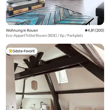
Wohnung in Rouen
Durchschnittli
4,81 (200)
Eco-Appart'hôtel Rouen (BDE) / 6p / Parkplatz
Gäste-Favorit
Beliebter Gäste-Favorit.