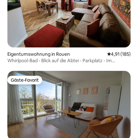
Eigentumswohnung in Rouen
Durchschnittl
4,91 (185)
Whirlpool-Bad - Blick auf die Abtei - Parkplatz - Im
Zentrum
Gäste-Favorit
Gäste-Favorit