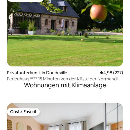
Beliebter Gäste-Favorit.
Privatunterkunft in Doudeville
Durchschnittli
4,98 (227)
Ferienhaus **** 15 Minuten von der Küste der Normandie
Wohnungen mit Klimaanlage
entfernt - Gemachte Betten
Gäste-Favorit
Gäste-Favorit