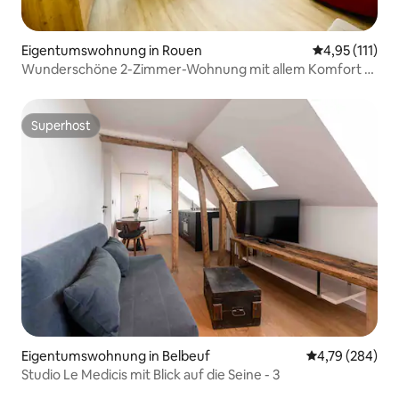
Eigentumswohnung in Rouen
Durchschnittl
4,95 (111)
Wunderschöne 2-Zimmer-Wohnung mit allem Komfort -
sicherer, überdachter Parkplatz
Superhost
Superhost
Eigentumswohnung in Belbeuf
Durchschnittli
4,79 (284)
Studio Le Medicis mit Blick auf die Seine - 3