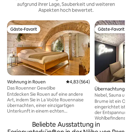
aufgrund ihrer Lage, Sauberkeit und weiteren
Aspekten hoch bewertet.
Gäste-Favorit
Gäste-Favorit
Gäste-Favorit
Gäste-Favorit
Wohnung in Rouen
Durchschnittliche Bewertung: 4
4,83 (564)
Das Rouenner Gewölbe
Übernachtungsmög
Entdecken Sie Rouen auf eine andere
in Rouen
Nebel, Sauna und 
Art, indem Sie in La Voûte Rouennaise
Zentrum Rouen
Brume ist ein Ort,
übernachten, einer einzigartigen
eingerichtet ist, 
Unterkunft in einem echten
der Entspannung 
Gewölbekeller aus Stein im Herzen des
Wohlbefindens all
historischen Zentrums. Nur wenige
Beliebte Ausstattung in
verbringen können. Es ist ein sch
Schritte vom Place du Vieux-Marché und
renovierter Gewö