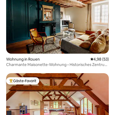
Wohnung in Rouen
Durchschnittl
4,98 (53)
Charmante Maisonette-Wohnung • Historisches Zentrum
• Fußgängerzone
Gäste-Favorit
Beliebter Gäste-Favorit.