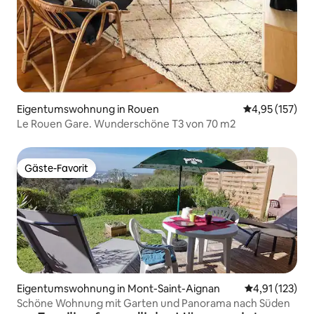
Eigentumswohnung in Rouen
Durchschnittl
4,95 (157)
Le Rouen Gare. Wunderschöne T3 von 70 m2
Gäste-Favorit
Gäste-Favorit
Eigentumswohnung in Mont-Saint-Aignan
Durchschnittl
4,91 (123)
Schöne Wohnung mit Garten und Panorama nach Süden