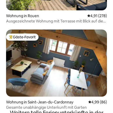
Wohnung in Rouen
Durchschnittl
4,91 (278)
Ausgezeichnete Wohnung mit Terrasse mit Blick auf die
Kathedrale
Gäste-Favorit
Beliebter Gäste-Favorit.
Wohnung in Saint-Jean-du-Cardonnay
Durchschnittl
4,99 (86)
Gesamte unabhängige Unterkunft mit Garten
Weitere tolle Ferienunterkünfte in der