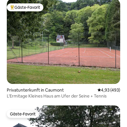
Gäste-Favorit
Beliebter Gäste-Favorit.
Privatunterkunft in Caumont
Durchschnittli
4,93 (493)
L'Ermitage Kleines Haus am Ufer der Seine + Tennis
Gäste-Favorit
Gäste-Favorit