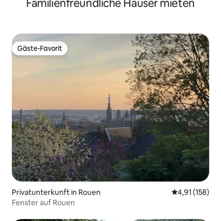
Familienfreundliche Häuser mieten
Gäste-Favorit
Gäste-Favorit
Privatunterkunft in Rouen
Durchschnittl
4,91 (158)
Fenster auf Rouen