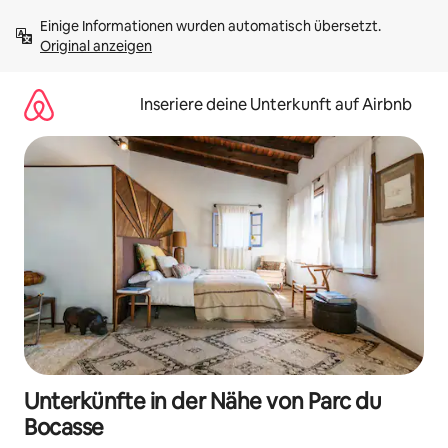
Zu
Einige Informationen wurden automatisch übersetzt. 
Inhalten
Original anzeigen
springen
Inseriere deine Unterkunft auf Airbnb
Unterkünfte in der Nähe von Parc du
Bocasse