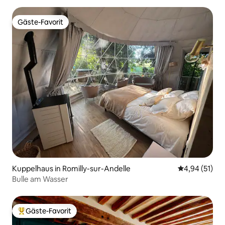
Gäste-Favorit
Gäste-Favorit
Kuppelhaus in Romilly-sur-Andelle
Durchschnitt
4,94 (51)
Bulle am Wasser
Gäste-Favorit
Beliebter Gäste-Favorit.