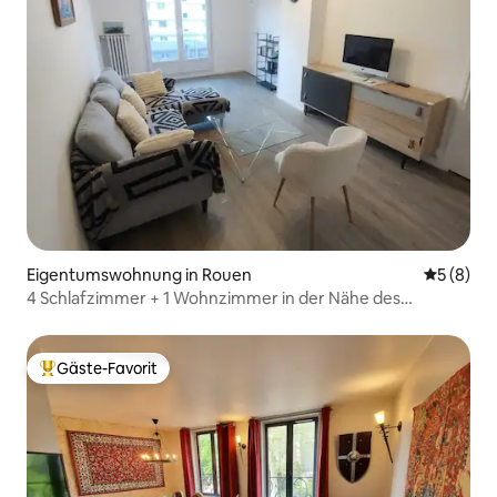
Eigentumswohnung in Rouen
Durchschn
5 (8)
4 Schlafzimmer + 1 Wohnzimmer in der Nähe des
Zentrums & der Seine
Gäste-Favorit
Beliebter Gäste-Favorit.