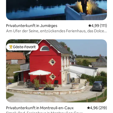
Privatunterkunft in Jumièges
Durchschnittl
4,99 (111)
Am Ufer der Seine, entzückendes Ferienhaus, das Dolce
Vita.
Gäste-Favorit
Beliebter Gäste-Favorit.
Privatunterkunft in Montreuil-en-Caux
Durchschnittli
4,96 (219)