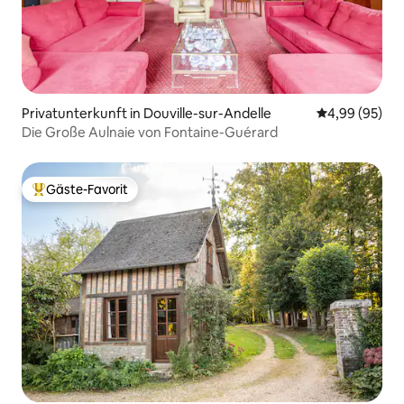
Privatunterkunft in Douville-sur-Andelle
Durchschnittl
4,99 (95)
Die Große Aulnaie von Fontaine-Guérard
Gäste-Favorit
Beliebter Gäste-Favorit.