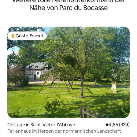
Nähe von Parc du Bocasse
Gäste-Favorit
Beliebter Gäste-Favorit.
Cottage in Saint-Victor-l'Abbaye
Durchschnittli
4,85 (339)
Ferienhaus im Herzen der normannischen Landschaft