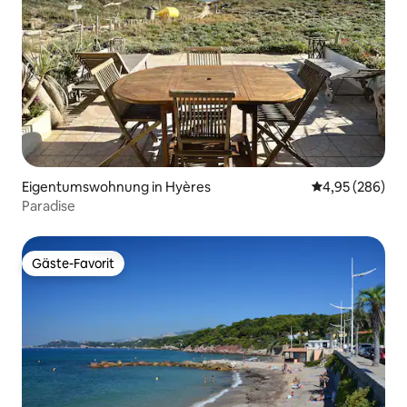
Eigentumswohnung in Hyères
Durchschnittli
4,95 (286)
Paradise
Gäste-Favorit
Gäste-Favorit