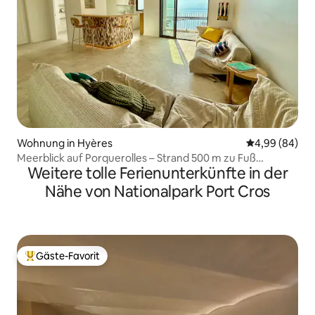
Wohnung in Hyères
Durchschnittl
4,99 (84)
Meerblick auf Porquerolles – Strand 500 m zu Fuß
Weitere tolle Ferienunterkünfte in der
entfernt
Nähe von Nationalpark Port Cros
Gäste-Favorit
Beliebter Gäste-Favorit.