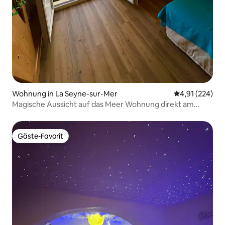
Wohnung in La Seyne-sur-Mer
Durchschnittl
4,91 (224)
Magische Aussicht auf das Meer Wohnung direkt am
Wasser
Gäste-Favorit
Gäste-Favorit