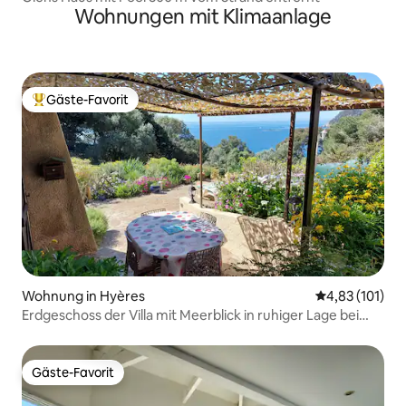
Wohnungen mit Klimaanlage
Gäste-Favorit
Beliebter Gäste-Favorit.
Wohnung in Hyères
Durchschnittl
4,83 (101)
Erdgeschoss der Villa mit Meerblick in ruhiger Lage bei
GIENS
Gäste-Favorit
Gäste-Favorit