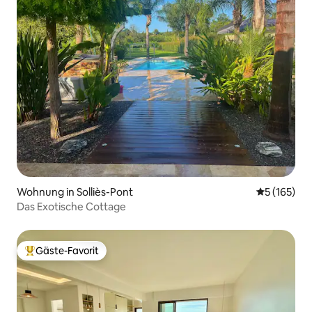
Wohnung in Solliès-Pont
Durchschni
5 (165)
Das Exotische Cottage
Gäste-Favorit
Beliebter Gäste-Favorit.