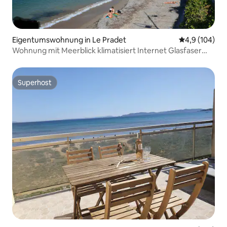
Eigentumswohnung in Le Pradet
Durchschnitt
4,9 (104)
Wohnung mit Meerblick klimatisiert Internet Glasfaser
Strand 50 m
Superhost
Superhost