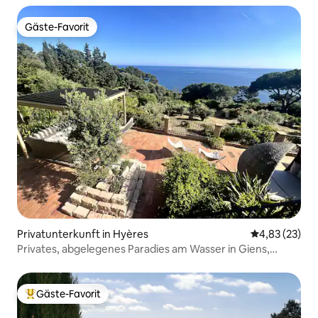
Gäste-Favorit
Gäste-Favorit
Privatunterkunft in Hyères
Durchschnitt
4,83 (23)
Privates, abgelegenes Paradies am Wasser in Giens,
Klimaanlage
Gäste-Favorit
Beliebter Gäste-Favorit.