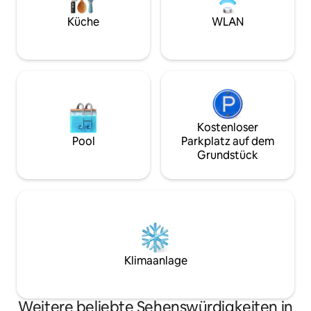
herrliche, von einem Fluss gesäumte
Wiese erstreckt, verfeinert dieses
Küche
WLAN
Anwesen
Kostenloser
Pool
Parkplatz auf dem
Grundstück
Klimaanlage
Weitere beliebte Sehenswürdigkeiten in