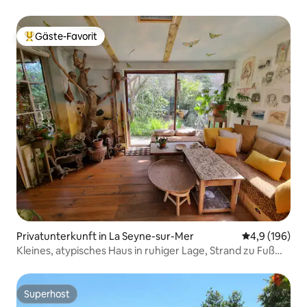
Gäste-Favorit
Beliebter Gäste-Favorit.
Privatunterkunft in La Seyne-sur-Mer
Durchschnitt
4,9 (196)
Kleines, atypisches Haus in ruhiger Lage, Strand zu Fuß
erreichbar
Superhost
Superhost