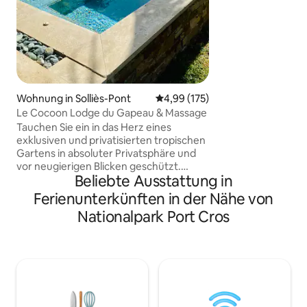
bis zum 1. Novembe
dem Gastgeber get
Klimaanlage. High
Zoll-Connected-4
Canal+, Amazon Pri
zusätzliche Elterns
Wohnung in Solliès-Pont
Durchschnittliche Bewertung: 4
4,99 (175)
Le Cocoon Lodge du Gapeau & Massage
Tauchen Sie ein in das Herz eines
exklusiven und privatisierten tropischen
Gartens in absoluter Privatsphäre und
vor neugierigen Blicken geschützt.
Beliebte Ausstattung in
Dieses kleine Paradies entlang des
Flusses, das vom Gesang der Zikaden
Ferienunterkünften in der Nähe von
und Vögel umgeben ist, bietet Ihnen
Nationalpark Port Cros
einen totalen Tapetenwechsel. Eine
Einladung zum Reisen! Sie werden einen
privaten Pool und einen herrlichen
beheizten privaten Whirlpool mit Blick
auf den Garten genießen, ohne
Gegenüber. Ein Obstgarten mit
Feigenbäumen, der sich über eine