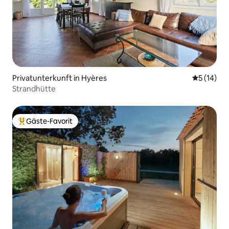
Privatunterkunft in Hyères
Durchschn
5 (14)
Strandhütte
Gäste-Favorit
Beliebter Gäste-Favorit.