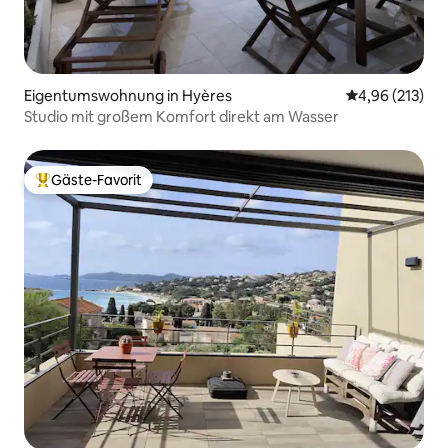
Eigentumswohnung in Hyères
Durchschnittl
4,96 (213)
Studio mit großem Komfort direkt am Wasser
Gäste-Favorit
Beliebter Gäste-Favorit.