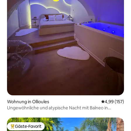
Wohnung in Ollioules
Durchschnittl
4,99 (157)
Ungewöhnliche und atypische Nacht mit Balneo in
Ollioules
Gäste-Favorit
Beliebter Gäste-Favorit.