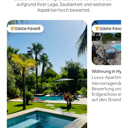
aufgrund ihrer Lage, Sauberkeit und weiteren
Aspekten hoch bewertet.
Gäste-Favorit
Gäste-Favorit
Beliebter Gäste-Favorit.
Beliebter Gäste-F
Wohnung in Hyèr
Luxus-Apartment -
Swimmingpool
Hervorragende Wo
Bewertung und Me
Erdgeschoss einer 
auf den Strand von
ruhig. Alles zu Fuß
Sandstrand, Gesch
Wanderweg, Hafen.
20 m² Terrasse. 10
2 Parkplätze. Beh