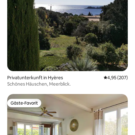
Privatunterkunft in Hyères
Durchschnittli
4,95 (207)
Schönes Häuschen, Meerblick.
Gäste-Favorit
Gäste-Favorit