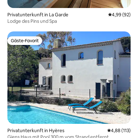
Privatunterkunft in La Garde
Durchschnittl
4,99 (92)
Lodge des Pins und Spa
Gäste-Favorit
Gäste-Favorit
Privatunterkunft in Hyères
Durchschnittl
4,88 (113)
Giens Haus mit Pool 300 m vom Strand entfernt