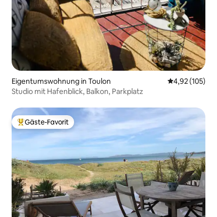
Eigentumswohnung in Toulon
Durchschnittl
4,92 (105)
Studio mit Hafenblick, Balkon, Parkplatz
Gäste-Favorit
Beliebter Gäste-Favorit.