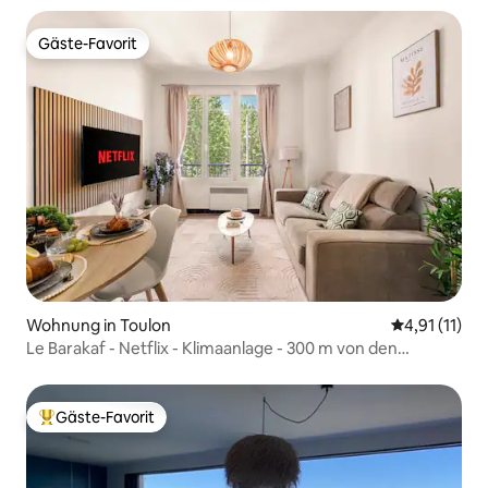
Gäste-Favorit
Gäste-Favorit
Wohnung in Toulon
Durchschnitt
4,91 (11)
Le Barakaf - Netflix - Klimaanlage - 300 m von den
Stränden entfernt
Gäste-Favorit
Beliebter Gäste-Favorit.