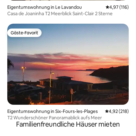
Eigentumswohnung in Le Lavandou
Durchschnittl
4,97 (116)
Casa de Joaninha T2 Meerblick Saint-Clair 2 Sterne
Gäste-Favorit
Gäste-Favorit
Eigentumswohnung in Six-Fours-les-Plages
Durchschnittl
4,92 (218)
T2 Wunderschöner Panoramablick aufs Meer
Familienfreundliche Häuser mieten