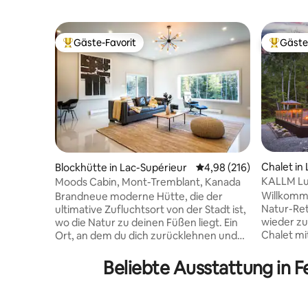
Gäste-Favorit
Gäste
Beliebter Gäste-Favorit.
Beliebte
Chalet in
Blockhütte in Lac-Supérieur
Durchschnittliche Bewe
4,98 (216)
KALLM Lu
Moods Cabin, Mont-Tremblant, Kanada
Chalet•Sa
Willkomm
Brandneue moderne Hütte, die der
Natur-Ret
ultimative Zufluchtsort von der Stadt ist,
wieder zu 
wo die Natur zu deinen Füßen liegt. Ein
Chalet mi
Ort, an dem du dich zurücklehnen und
Badezimme
entspannen kannst, um deine Stimmung
Hektar g
zu bestimmen. Genieße das gemütliche
Beliebte Ausstattung in 
umgeben 
Wohnzimmer und verbringe Filmabende
und eine
am 85-Zoll-Smart-TV. ٍEntspanne dich in
gespeisten Teich. Hi
einem komfortablen Schlafzimmer mit