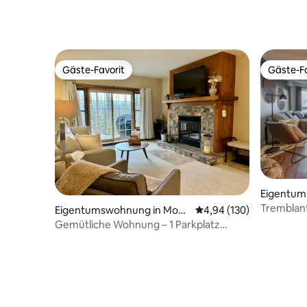
Gäste-Favorit
Gäste-Fa
Gäste-Favorit
Gäste-Fa
Eigentum
Tremblan
Tremblan
Eigentumswohnung in Mont
Durchschnittliche Bewe
4,94 (130)
-Tremblant
Gemütliche Wohnung – 1 Parkplatz
inklusive