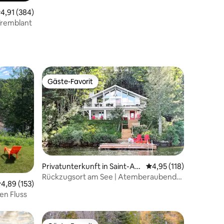
urchschnittliche Bewertung: 4,91 von 5, 384 Bewertungen
4,91 (384)
remblant
Gäste-Favorit
Gäste-Favorit
Privatunterkunft in Saint-Ad
Durchschnittliche Bew
4,95 (118)
18 Bewertungen
olphe-d'Howard
Rückzugsort am See | Atemberaubende
urchschnittliche Bewertung: 4,89 von 5, 153 Bewertungen
4,89 (153)
Aussicht | Skipisten
en Fluss