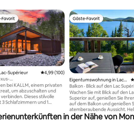
-Favorit
Gäste-Favorit
r Gäste-Favorit.
Gäste-Favorit
 Lac-Supérieur
Durchschnittliche Bewertung: 4,99 von 5, 1
4,99 (100)
rtung: 4,98 von 5, 216 Bewertungen
xus-
Eigentumswohnung in Lac-S
D
una•Whirlpool•Privatstrand•8 Hektar
en bei KALLM, einem privaten
upérieur
Balkon · Blick auf den Lac Supéri
reat, um abzuschalten und
Café · Kamin
Wachen Sie mit Blick auf den L
verbinden. Dieses stilvolle
Superior auf, genießen Sie Ihre
t 3 Schlafzimmern und 1
auf dem Balkon und genießen S
r liegt auf einem privaten, 7
atemberaubende Aussicht. Hel
roßen bewaldeten Anwesen,
Ferienunterkünften in der Nähe von Mo
Eckwohnung im dritten Stock, 
von Wanderwegen, Bächen
wenige Minuten von Mont-Tre
m begehbaren, von Quellen
entfernt. Die Unterkunft befindet sich in
er bewegt sich die
der Anlage Suites-sur-Lac und 