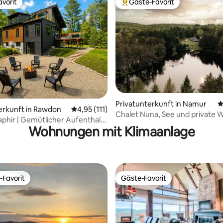
vorit
Gäste-Favorit
vorit
Beliebter Gäste-Favorit.
rtung: 4,94 von 5, 592 Bewertungen
Privatunterkunft in Namur
D
erkunft in Rawdon
Durchschnittliche Bewertung: 4,95 von 5, 1
4,95 (111)
Chalet Nuna, See und private 
Saphir | Gemütlicher Aufenthalt
Wohnungen mit Klimaanlage
Billardtisch
-Favorit
Gäste-Favorit
r Gäste-Favorit.
Gäste-Favorit