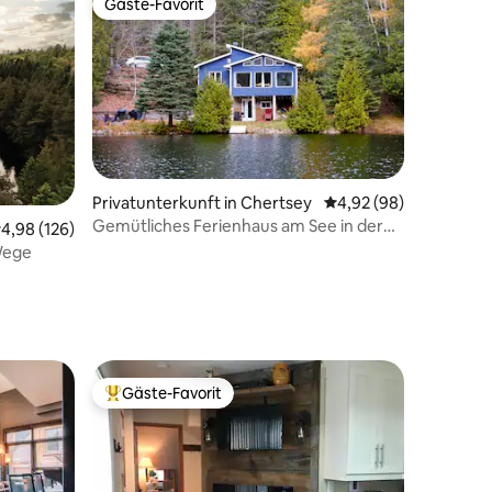
Gäste-Favorit
Gäste-Favorit
Privatunterkunft in Chertsey
Durchschnittliche Be
4,92 (98)
Gemütliches Ferienhaus am See in der
urchschnittliche Bewertung: 4,98 von 5, 126 Bewertungen
4,98 (126)
11 Bewertungen
Nähe des Montcalm-Skigebiets.
Wege
Gäste-Favorit
Beliebter Gäste-Favorit.