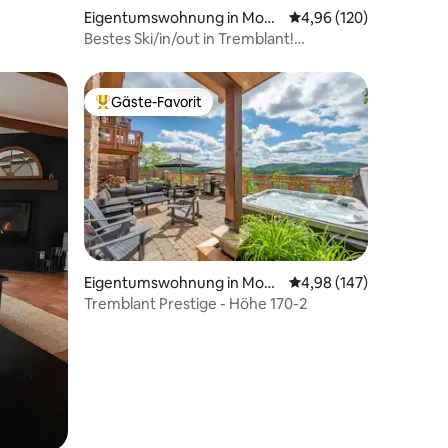
Eigentumswohnung in Mont
Durchschnittliche Bew
4,96 (120)
-Tremblant
Bestes Ski/in/out in Tremblant!
Holzkamin!
Gäste-Favorit
Beliebter Gäste-Favorit.
12 Bewertungen
Eigentumswohnung in Mont
Durchschnittliche Bew
4,98 (147)
-Tremblant
Tremblant Prestige - Höhe 170-2