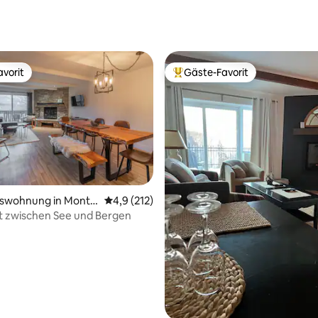
vorit
Gäste-Favorit
vorit
Beliebter Gäste-Favorit.
swohnung in Mont-
Durchschnittliche Bewertung: 4,9 von 5, 2
4,9 (212)
t
t zwischen See und Bergen
rtung: 4,94 von 5, 130 Bewertungen