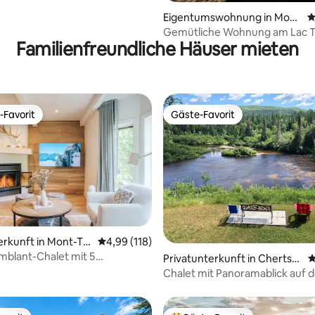
Eigentumswohnung in Mont
D
-Tremblant
Gemütliche Wohnung am Lac T
Familienfreundliche Häuser mieten
-Favorit
Gäste-Favorit
r Gäste-Favorit.
Gäste-Favorit
rtung: 4,89 von 5, 110 Bewertungen
erkunft in Mont-Tr
Durchschnittliche Bewertung: 4,99 von 5, 1
4,99 (118)
blant-Chalet mit 5
Privatunterkunft in Chertse
D
mern, Skipisten und Blick auf
y
Chalet mit Panoramablick auf d