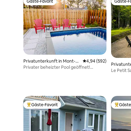
Gäste-Favorit
Gäste-Fa
Gäste-Favorit
Gäste-Fa
Privatunterkunft in Mont-Tr
Durchschnittliche Bewe
4,94 (592)
Privatunt
emblant
Privater beheizter Pool geöffnet!
Le Petit 
Innenstadt von Mont-Tremblant
mit Spa & 
Gäste-Favorit
Gäste
Beliebter Gäste-Favorit.
Beliebte