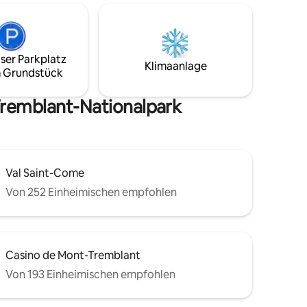
entfernt. 15 Minuten vom Dorf St-Jovite,
die
15 Minuten vom Dorf St-Jovite entfernt
Beachte, dass während deines
e
Aufenthalts ein Mitglied unserer Familie
s,
in der Junggesellenwohnung unter dem
ser Parkplatz
eibung
Klimaanlage
Chalet übernachten kann (privater
 Grundstück
u
Eingang). Gönne dir eine Auszeit in der
Natur …
Tremblant-Nationalpark
Val Saint-Come
Von 252 Einheimischen empfohlen
Casino de Mont-Tremblant
Von 193 Einheimischen empfohlen