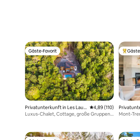
Gäste-Favorit
Gäste
Gäste-Favorit
Beliebte
Privatunterkunft in Les Laur
Durchschnittliche Bewe
4,89 (110)
Privatunt
entides Regional County Mu
emblant
Luxus-Chalet, Cottage, große Gruppen,
Mont-Trem
nicipality
Skipiste
Schlafzim
die Berge