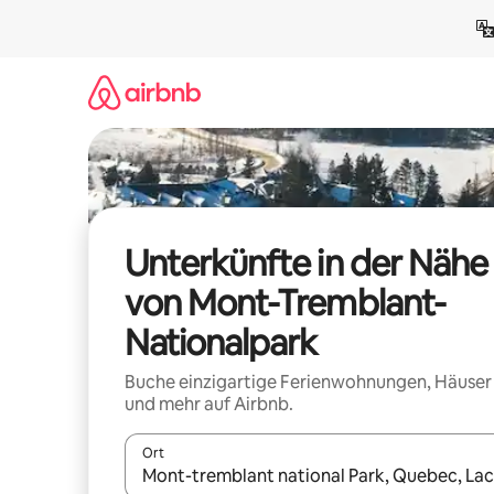
Zu
Inhalten
springen
Unterkünfte in der Nähe
von Mont-Tremblant-
Nationalpark
Buche einzigartige Ferienwohnungen, Häuser
und mehr auf Airbnb.
Ort
Wenn Ergebnisse verfügbar sind, navigiere mit d