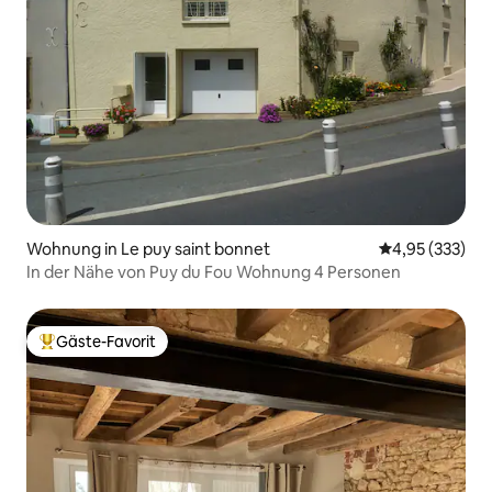
Wohnung in Le puy saint bonnet
Durchschnittli
4,95 (333)
In der Nähe von Puy du Fou Wohnung 4 Personen
Gäste-Favorit
Beliebter Gäste-Favorit.