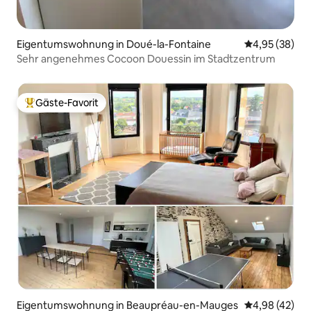
Eigentumswohnung in Doué-la-Fontaine
Durchschnittl
4,95 (38)
Sehr angenehmes Cocoon Douessin im Stadtzentrum
Gäste-Favorit
Beliebter Gäste-Favorit.
Eigentumswohnung in Beaupréau-en-Mauges
Durchschnittl
4,98 (42)