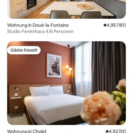
Wohnung in Doué-la-Fontaine
Durchschnittl
4,95 (181)
Studio-Ferienhaus 4/6 Personen
Gäste-Favorit
Gäste-Favorit
Wohnung in Cholet
Durchschnitt
4,92 (51)