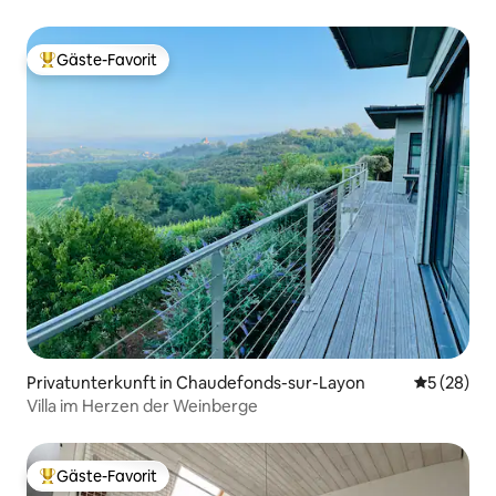
Gäste-Favorit
Beliebter Gäste-Favorit.
Privatunterkunft in Chaudefonds-sur-Layon
Durchschni
5 (28)
Villa im Herzen der Weinberge
Gäste-Favorit
Beliebter Gäste-Favorit.