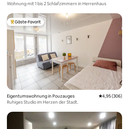
Wohnung mit 1 bis 2 Schlafzimmern in Herrenhaus
Gäste-Favorit
Beliebter Gäste-Favorit.
Eigentumswohnung in Pouzauges
Durchschnittli
4,95 (306)
Ruhiges Studio im Herzen der Stadt.