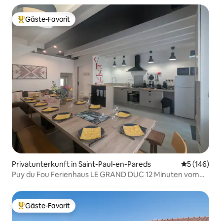
Gäste-Favorit
Beliebter Gäste-Favorit.
Privatunterkunft in Saint-Paul-en-Pareds
Durchschnit
5 (146)
Puy du Fou Ferienhaus LE GRAND DUC 12 Minuten vom
Grand Parc
Gäste-Favorit
Beliebter Gäste-Favorit.