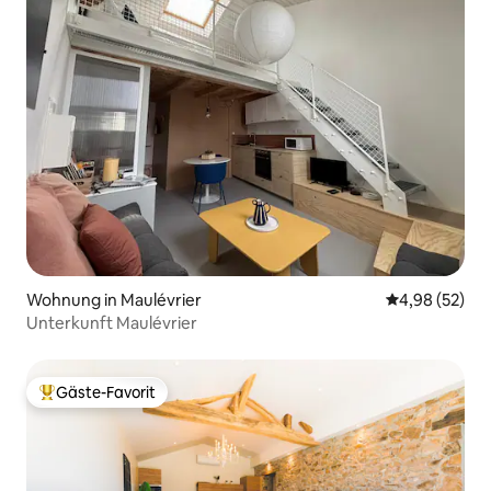
Wohnung in Maulévrier
Durchschnittl
4,98 (52)
Unterkunft Maulévrier
Gäste-Favorit
Beliebter Gäste-Favorit.