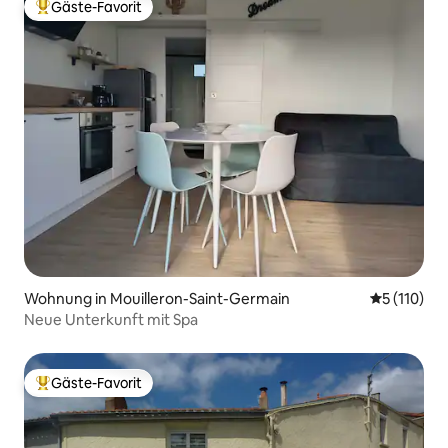
Gäste-Favorit
Beliebter Gäste-Favorit.
Wohnung in Mouilleron-Saint-Germain
Durchschni
5 (110)
Neue Unterkunft mit Spa
Gäste-Favorit
Beliebter Gäste-Favorit.