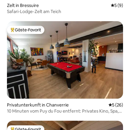
Zelt in Bressuire
Durchschn
5 (9)
Safari-Lodge-Zelt am Teich
Gäste-Favorit
Beliebter Gäste-Favorit.
Privatunterkunft in Chanverrie
Durchschni
5 (26)
10 Minuten vom Puy du Fou entfernt: Privates Kino, Spa,
Billard.
Gäste-Favorit