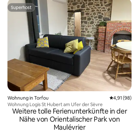
Superhost
Superhost
Wohnung in Torfou
Durchschnitt
4,91 (98)
Wohnung Logis St Hubert am Ufer der Sèvre
Weitere tolle Ferienunterkünfte in der
Nähe von Orientalischer Park von
Maulévrier