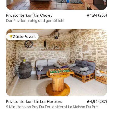
Privatunterkunft in Cholet
Durchschnittli
4,94 (256)
Der Pavillon, ruhig und gemütlich!
Gäste-Favorit
Beliebter Gäste-Favorit.
Privatunterkunft in Les Herbiers
Durchschnittli
4,94 (237)
9 Minuten von Puy Du Fou entfernt La Maison Du Pré