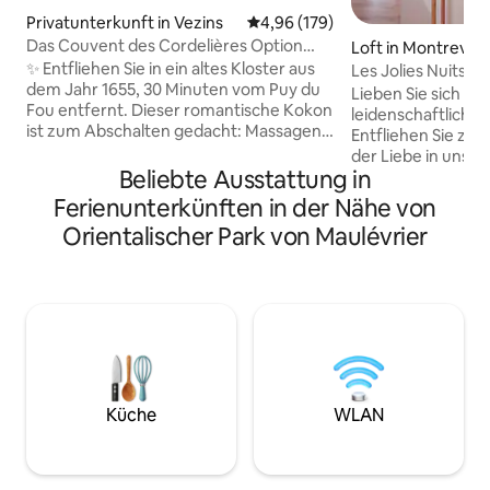
Privatunterkunft in Vezins
Durchschnittliche Bewertung: 4
4,96 (179)
Das Couvent des Cordelières Option
Loft in Montrevaul
SPA & Abendessen
✨ Entfliehen Sie in ein altes Kloster aus
e
Les Jolies Nuits | À
dem Jahr 1655, 30 Minuten vom Puy du
Lieben Sie sich ein
Fou entfernt. Dieser romantische Kokon
leidenschaftlich..
ist zum Abschalten gedacht: Massagen,
Entfliehen Sie zu 
Spiele, Teleskop, Planetarium, Streaming
der Liebe in unse
und viele Erlebnisse zu zweit. Optional
Beliebte Ausstattung in
Entspannen Sie sic
(+80 €/Nacht am Wochenende oder an
entspannen Sie si
Ferienunterkünften in der Nähe von
Feiertagen, sonst +50 €/Nacht) können
Dusche, wecken Sie
Orientalischer Park von Maulévrier
Sie einen privaten Whirlpool für eine
frechen Ecke und 
Wellness-Auszeit nutzen. Einzigartige
bequem ein 160x190 Bett.
Gelegenheit, eine echte traditionelle
sich das Wertvollst
marokkanische Tajine für einen
Alles, was Sie für
Gourmet-Moment zu genießen. Ideal
Ablauf Ihres Aufen
für ein Wochenende zu zweit. ✨
bereits vor Ort, S
Moment genießen. 45 Minuten 
Nantes entfernt.
Küche
WLAN