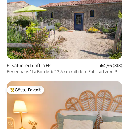
Privatunterkunft in FR
Durchschnittl
4,96 (313)
Ferienhaus "La Borderie" 2,5 km mit dem Fahrrad zum Puy
du Fou
Gäste-Favorit
Beliebter Gäste-Favorit.