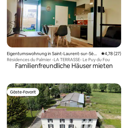
Eigentumswohnung in Saint-Laurent-sur-Sèvr
Durchschnitt
4,78 (27)
e
Résidences du Palmier -LA TERRASSE- Le Puy du Fou
Familienfreundliche Häuser mieten
Gäste-Favorit
Gäste-Favorit