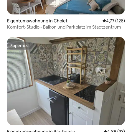
Eigentumswohnung in Cholet
Durchschnittl
4,77 (126)
Komfort-Studio - Balkon und Parkplatz im Stadtzentrum
Superhost
Superhost
Eigentumswohnung in Parthenay
Durchschnittl
4,88 (33)