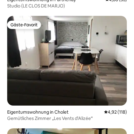
Studio (LE CLOS DE MARJO)
Gäste-Favorit
Gäste-Favorit
Eigentumswohnung in Cholet
Durchschnittl
4,92 (118)
Gemütliches Zimmer „Les Vents d'Alizée“