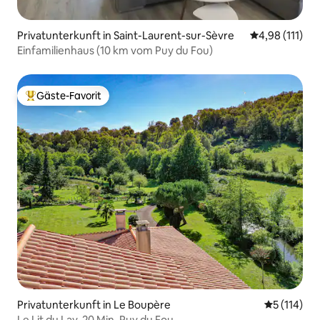
Privatunterkunft in Saint-Laurent-sur-Sèvre
Durchschnittl
4,98 (111)
Einfamilienhaus (10 km vom Puy du Fou)
Gäste-Favorit
Beliebter Gäste-Favorit.
Privatunterkunft in Le Boupère
Durchschni
5 (114)
Le Lit du Lay. 20 Min. Puy du Fou