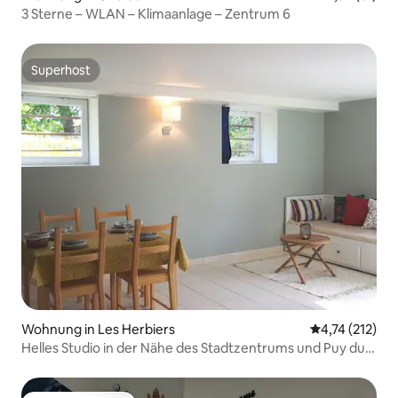
3 Sterne – WLAN – Klimaanlage – Zentrum 6
Superhost
Superhost
Wohnung in Les Herbiers
Durchschnittl
4,74 (212)
Helles Studio in der Nähe des Stadtzentrums und Puy du
Fou