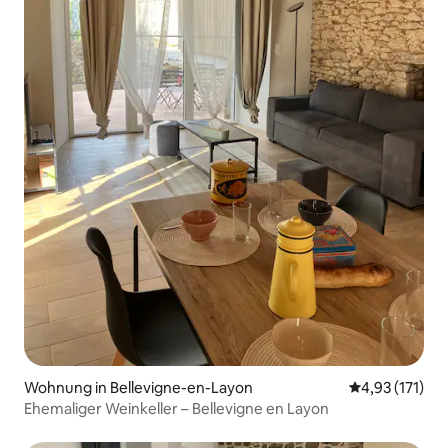
Wohnung in Bellevigne-en-Layon
Durchschnittl
4,93 (171)
Ehemaliger Weinkeller – Bellevigne en Layon