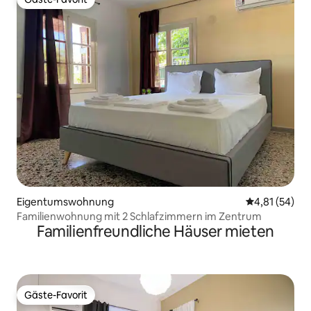
Gäste-Favorit
Eigentumswohnung
Durchschnitt
4,81 (54)
Familienwohnung mit 2 Schlafzimmern im Zentrum
Familienfreundliche Häuser mieten
Gäste-Favorit
Gäste-Favorit