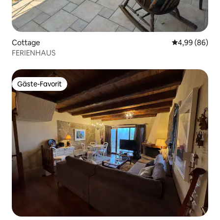
Cottage
Durchschnittl
4,99 (86)
FERIENHAUS
Gäste-Favorit
Gäste-Favorit