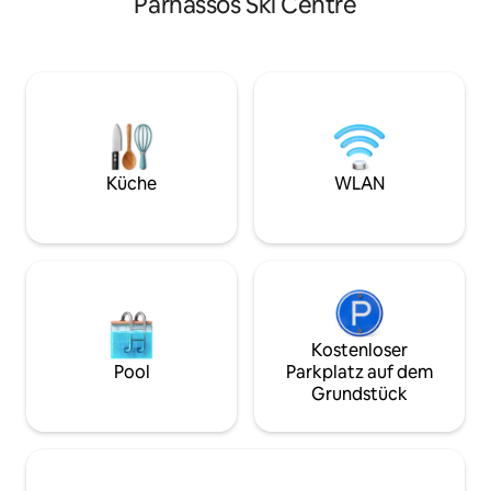
Parnassos Ski Centre
Momente bietet, 
Du kannst dich auf einen herzlichen
Horizont von Delph
Empfang, eine gründliche Reinigung und
befindet sich in e
Unterstützung freuen, wann immer du
nur 200 m vom Ze
sie benötigst. Unsere ruhigen, rustikalen
entfernt. Als Fam
Häuser liegen nur wenige Schritte vom
möchten wir unse
Meer entfernt, mit einem traumhaften
unvergessliches Er
Garten voller Pflanzen, Pfauen,
Gastfreundschaft 
freundlichen Katzen und Hunden und
ein, sie zu genieß
einem ruhigen Teich. 🌅🏖🌊🦚
Küche
WLAN
unsere Wohnung e
Kostenloser
Pool
Parkplatz auf dem
Grundstück