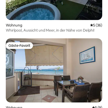
Wohnung
Durchschni
5 (36)
Whirlpool, Aussicht und Meer, in der Nähe von Delphi!
Gäste-Favorit
Gäste-Favorit
Wohnung
Durchschn
5 (9)