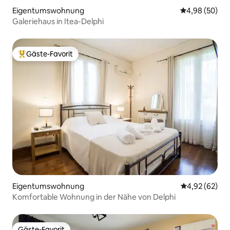
Eigentumswohnung
Durchschnittl
4,98 (50)
Galeriehaus in Itea-Delphi
Gäste-Favorit
Beliebter Gäste-Favorit.
Eigentumswohnung
Durchschnittl
4,92 (62)
Komfortable Wohnung in der Nähe von Delphi
Gäste-Favorit