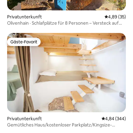
Privatunterkunft
Durchschnittl
4,89 (35)
Olivenhain · Schlafplätze für 8 Personen – Versteck auf
dem Peloponnes
Gäste-Favorit
Gäste-Favorit
Privatunterkunft
Durchschnittli
4,84 (344)
Gemütliches Haus/kostenloser Parkplatz/Kingsize-
Bett/40 Minuten von Delphi