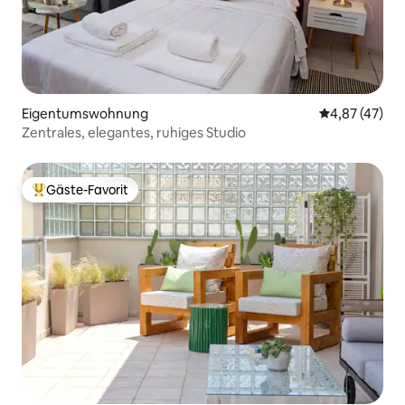
Eigentumswohnung
Durchschnitt
4,87 (47)
Zentrales, elegantes, ruhiges Studio
Gäste-Favorit
Beliebter Gäste-Favorit.