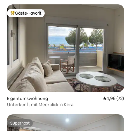
Gäste-Favorit
Beliebter Gäste-Favorit.
Eigentumswohnung
Durchschnittl
4,96 (72)
Unterkunft mit Meerblick in Kirra
Superhost
Superhost