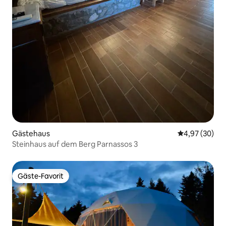
Gästehaus
Durchschnittl
4,97 (30)
Steinhaus auf dem Berg Parnassos 3
Gäste-Favorit
Gäste-Favorit