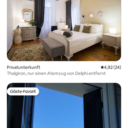
Privatunterkunft
Durchschnittl
4,92 (24)
Thalgiron, nur einen Atemzug von Delphi entfernt
Gäste-Favorit
Gäste-Favorit