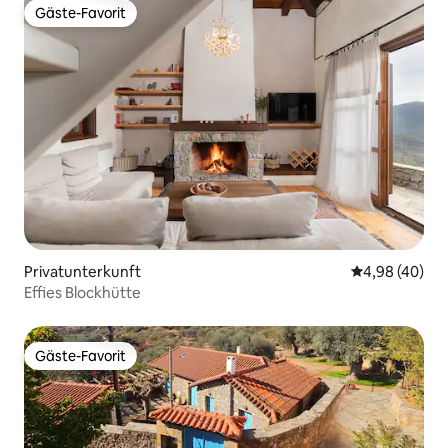
Gäste-Favorit
Gäste-Favorit
Privatunterkunft
Durchschnittl
4,98 (40)
Effies Blockhütte
Gäste-Favorit
Gäste-Favorit