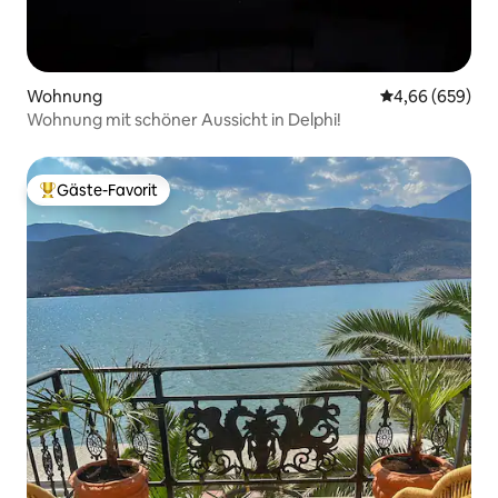
Wohnung
Durchschnittli
4,66 (659)
Wohnung mit schöner Aussicht in Delphi!
Gäste-Favorit
Beliebter Gäste-Favorit.