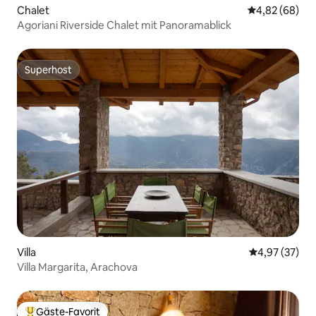
Chalet
Durchschnittl
4,82 (68)
Agoriani Riverside Chalet mit Panoramablick
Superhost
Superhost
Villa
Durchschnitt
4,97 (37)
Villa Margarita, Arachova
Gäste-Favorit