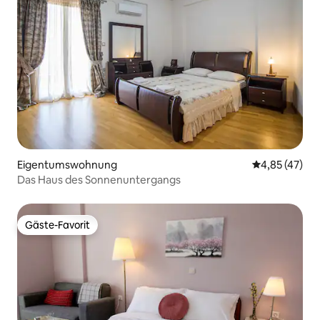
Eigentumswohnung
Durchschnitt
4,85 (47)
Das Haus des Sonnenuntergangs
Gäste-Favorit
Gäste-Favorit