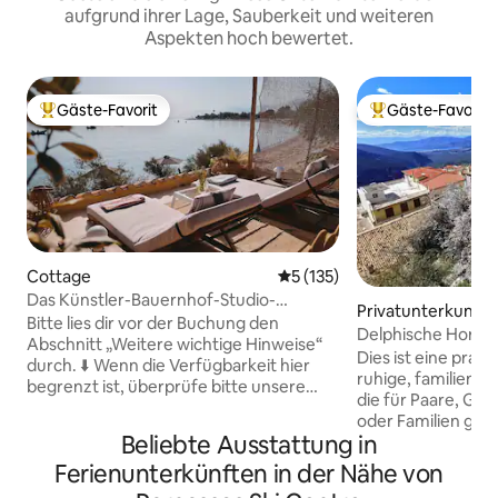
aufgrund ihrer Lage, Sauberkeit und weiteren
Aspekten hoch bewertet.
Gäste-Favorit
Gäste-Favorit
Beliebter Gäste-Favorit.
Beliebter Gäste-F
Cottage
Durchschnittliche Bewertung
5 (135)
Das Künstler-Bauernhof-Studio-
Privatunterkunft
Ath/Airp/Zug/Verbindung ☀️
Bitte lies dir vor der Buchung den
Delphische Horiz
Abschnitt „Weitere wichtige Hinweise“
Dies ist eine prak
durch. ⬇️ Wenn die Verfügbarkeit hier
ruhige, familienf
begrenzt ist, überprüfe bitte unsere
die für Paare, Gr
Schwesterimmobilie „Maisonette“. Nach
oder Familien geeig
sieben Jahren als Gastgeberin – und als
Beliebte Ausstattung in
oder langfristige 
Reisende selbst – glaube ich an echte,
ist an einem ideal
Ferienunterkünften in der Nähe von
herzliche Gastfreundschaft. Keine KI,
sie unseren Gäst
keine Schließfächer, keine kalten Apps.