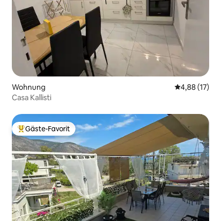
Wohnung
Durchschnitt
4,88 (17)
Casa Kallisti
Gäste-Favorit
Beliebter Gäste-Favorit.