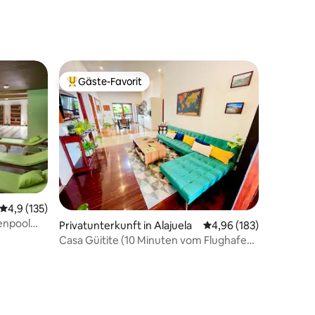
Gäste-Favorit
Beliebter Gäste-Favorit.
Durchschnittliche Bewertung: 4,9 von 5, 135 Bewertungen
4,9 (135)
enpool
Privatunterkunft in Alajuela
Durchschnittliche Bew
4,96 (183)
Casa Güitite (10 Minuten vom Flughafen
entfernt)