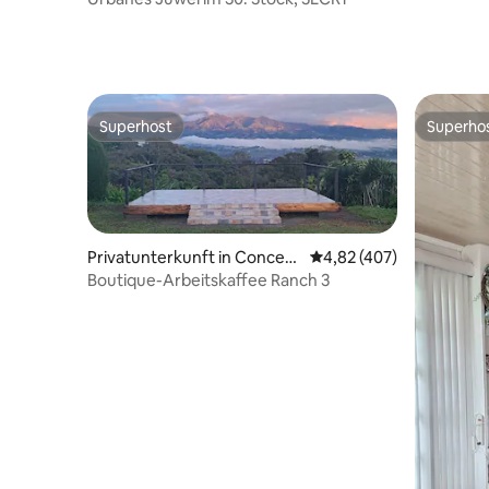
Superhost
Superho
Superhost
Superho
Privatunterkunft in Concep
Durchschnittliche Bewe
4,82 (407)
ción de San Isidro
Boutique-Arbeitskaffee Ranch 3