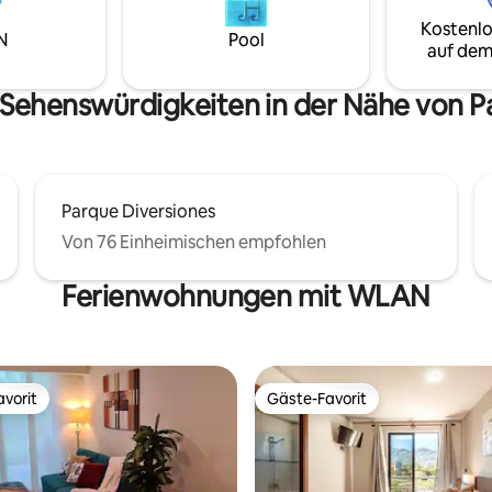
schaffen. Das Apartment ist
Teilen. Veranstaltungen mit vorheriger
Kostenlo
gemütlich, mit großen Fenstern,
N
Pool
Genehmigung erlaubt. Besond
auf dem
liches Licht hereinlassen und
Veranstaltungen im Nebulae/La
mberaubenden Blick auf die
 die Landschaft bieten.
 Sehenswürdigkeiten in der Nähe von P
Parque Diversiones
Von 76 Einheimischen empfohlen
Ferienwohnungen mit WLAN
vorit
Gäste-Favorit
vorit
Gäste-Favorit