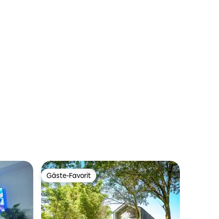
00 Bewertungen
Gäste-Favorit
Gäste-Favorit