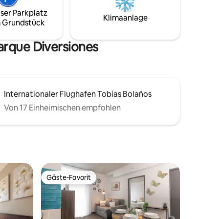
Uhr, einen Swimmingpool, einen
ser Parkplatz
Arbeitsbereich, eine Grillterrasse, einen
Klimaanlage
ere
 Grundstück
Spielplatz und einen Fitnessraum. In der
ureal.
Umgebung findest du Restaurants,
Cafeterias, Bars und Supermärkte.
arque Diversiones
Internationaler Flughafen Tobías Bolaños
Von 17 Einheimischen empfohlen
Gäste-Favorit
Gäste-Favorit