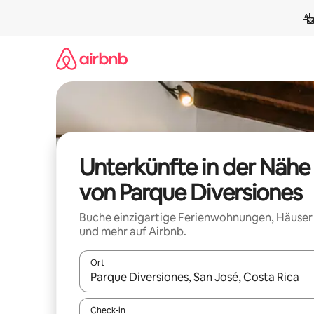
Zu
Inhalten
springen
Unterkünfte in der Nähe
von Parque Diversiones
Buche einzigartige Ferienwohnungen, Häuser
und mehr auf Airbnb.
Ort
Wenn Ergebnisse verfügbar sind, navigiere mit d
Check-in