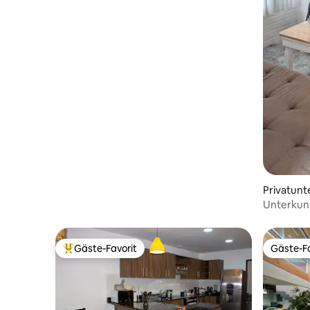
Privatunt
Unterkunf
Atmosphär
Gäste-Favorit
Gäste-Fa
Beliebter Gäste-Favorit.
Gäste-Fa