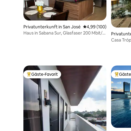
Privatunterkunft in San José
Durchschnittliche Bewe
4,99 (100)
Haus in Sabana Sur, Glasfaser 200 Mbit/s,
Privatunte
Parkplatz
Casa Tróp
Gäste-Favorit
Gäste
Beliebter Gäste-Favorit.
Beliebte