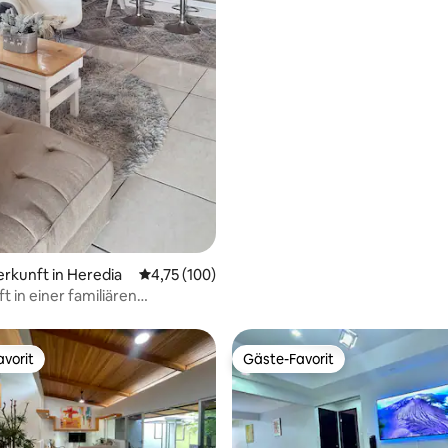
erkunft in Heredia
Durchschnittliche Bewertung: 4,75 von 5, 1
4,75 (100)
t in einer familiären
e im Vintage-Stil.
vorit
Gäste-Favorit
vorit
Gäste-Favorit