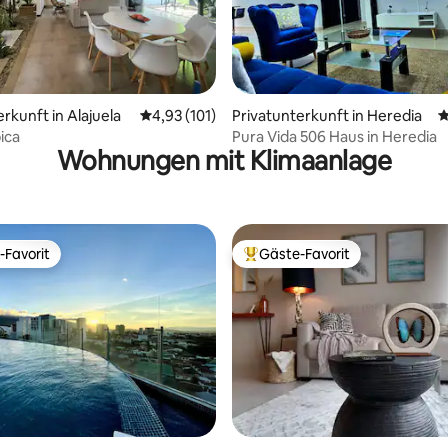
rtung: 4,99 von 5, 100 Bewertungen
rkunft in Alajuela
Durchschnittliche Bewertung: 4,93 von 5, 1
4,93 (101)
Privatunterkunft in Heredia
D
ica
Pura Vida 506 Haus in Heredia
Wohnungen mit Klimaanlage
-Favorit
Gäste-Favorit
r Gäste-Favorit.
Beliebter Gäste-Favorit.