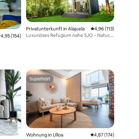
Privatunterkunft in Alajuela
Durchschnittliche Bew
4,96 (113)
Luxuriöses Refugium nahe SJO – Natur,
01 Bewertungen
urchschnittliche Bewertung: 4,95 von 5, 154 Bewertungen
4,95 (154)
Komfort & Stil
Superhost
Superhost
Wohnung in Ulloa
Durchschnittliche Bew
4,87 (174)