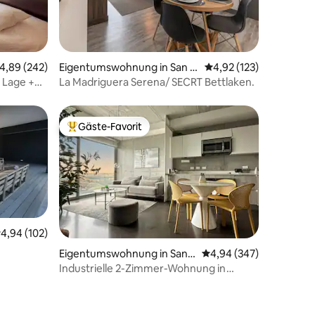
15 Bewertungen
urchschnittliche Bewertung: 4,89 von 5, 242 Bewertungen
4,89 (242)
Eigentumswohnung in San J
Durchschnittliche Bew
4,92 (123)
osé
 Lage +
La Madriguera Serena/ SECRT Bettlaken.
Gäste-Favorit
Beliebter Gäste-Favorit.
urchschnittliche Bewertung: 4,94 von 5, 102 Bewertungen
4,94 (102)
49 Bewertungen
Eigentumswohnung in San J
Durchschnittliche Bew
4,94 (347)
raum und
osé
Industrielle 2-Zimmer-Wohnung in
perfekter Lage mit Klimaanlage + Blick
auf den Sonnenuntergang