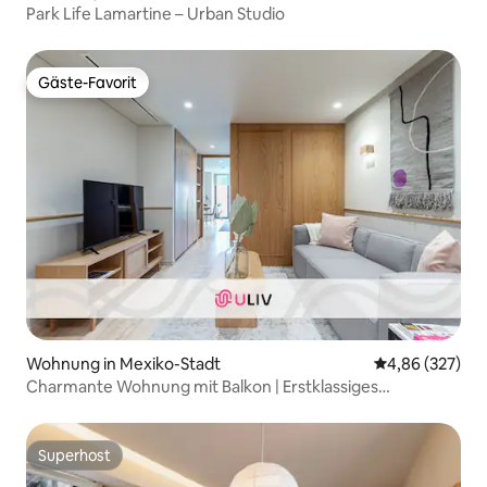
Park Life Lamartine – Urban Studio
Gäste-Favorit
Gäste-Favorit
Wohnung in Mexiko-Stadt
Durchschnittli
4,86 (327)
Charmante Wohnung mit Balkon | Erstklassiges
Einkaufsviertel
Superhost
Superhost