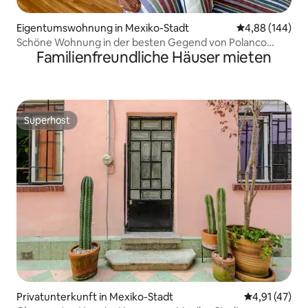
Eigentumswohnung in Mexiko-Stadt
Durchschnittli
4,88 (144)
Schöne Wohnung in der besten Gegend von Polanco
Familienfreundliche Häuser mieten
cdmx
Superhost
Superhost
Privatunterkunft in Mexiko-Stadt
Durchschnitt
4,91 (47)