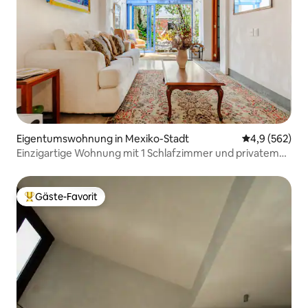
Eigentumswohnung in Mexiko-Stadt
Durchschnittl
4,9 (562)
Einzigartige Wohnung mit 1 Schlafzimmer und privatem
Garten in Roma Norte
Gäste-Favorit
Beliebter Gäste-Favorit.