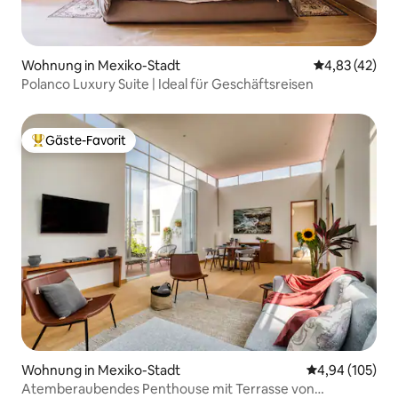
Wohnung in Mexiko-Stadt
Durchschnitt
4,83 (42)
Polanco Luxury Suite | Ideal für Geschäftsreisen
Gäste-Favorit
Beliebter Gäste-Favorit.
Wohnung in Mexiko-Stadt
Durchschnittli
4,94 (105)
Atemberaubendes Penthouse mit Terrasse von