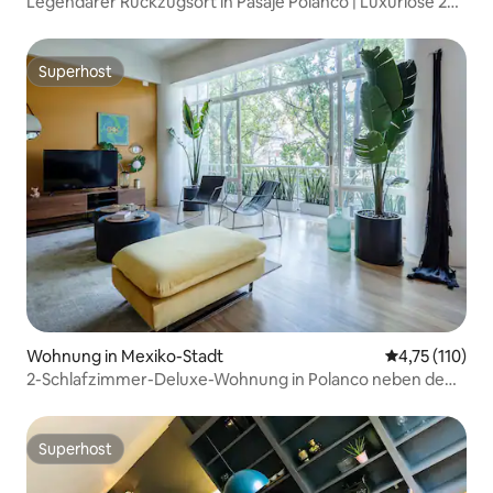
Legendärer Rückzugsort in Pasaje Polanco | Luxuriöse 2
Schlafzimmer
Superhost
Superhost
Wohnung in Mexiko-Stadt
Durchschnittl
4,75 (110)
2-Schlafzimmer-Deluxe-Wohnung in Polanco neben dem
Lincoln Park
Superhost
Superhost