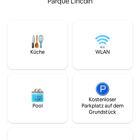
Parque Lincoln
Wache mit Blick auf Bäume auf;
kuratierte Atmosp
schlendere zu Cafés, Restaurants &
der Erkundung der
Museen inkl. Anthropologisches
Das Gebäude biet
Museum; kehre zurück, um dich stilvoll
Whirlpoolterrasse,
zu entspannen. Genießen Sie seltene
ausgestatteten Fi
Vorteile: Reinigungsservice an
Lounge mit einem Bil
Wochentagen (Mo–Fr – Betten
wenige Schritte v
gemacht, Geschirr gespült), Concierge-
Avenue, Antara 
Verbindungen, Willkommenskorb,
Museum entfernt. 
Küche
WLAN
Zugang mit Smart-Lock, schnelles
Städtereisen, Paar
WLAN und Annehmlichkeiten für
Aufenthalte in ers
Familien (Babybett und Hochstuhl auf
Anfrage). Wäscheservice inklusive.
Kostenloser
Pool
Parkplatz auf dem
Grundstück