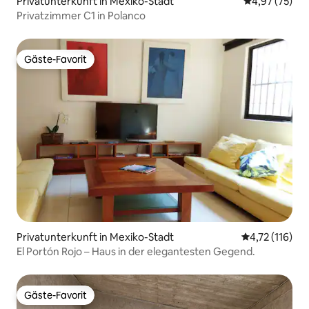
Privatunterkunft in Mexiko-Stadt
Durchschnitt
4,97 (75)
Privatzimmer C1 in Polanco
Gäste-Favorit
Gäste-Favorit
Privatunterkunft in Mexiko-Stadt
Durchschnittl
4,72 (116)
El Portón Rojo – Haus in der elegantesten Gegend.
Gäste-Favorit
Gäste-Favorit