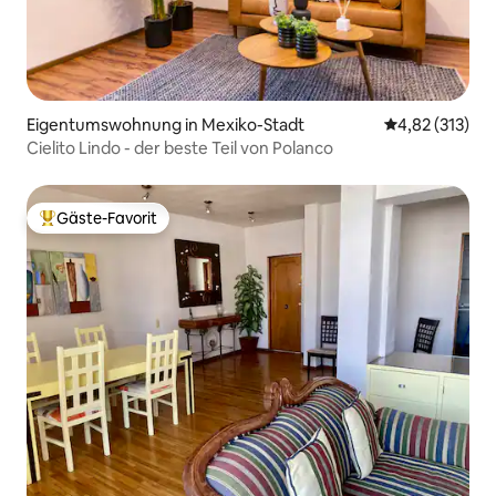
Eigentumswohnung in Mexiko-Stadt
Durchschnittl
4,82 (313)
Cielito Lindo - der beste Teil von Polanco
Gäste-Favorit
Beliebter Gäste-Favorit.