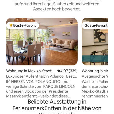
aufgrund ihrer Lage, Sauberkeit und weiteren
Aspekten hoch bewertet.
Gäste-Favorit
Gäste-Favorit
Beliebter Gäste-Favorit.
Gäste-Favorit
Wohnung in Mexiko-Stadt
Durchschnittliche Bewertung: 4
4,97 (339)
Wohnung in Mexik
Luxuriöser Aufenthalt in Polanco | Beste
Ausgesuchte Wohn
Lage + täglicher Service!
Erstklassiges Vier
IM HERZEN VON POLANQUITO – nur
Wache in Polanco 
wenige Schritte vom PARQUE LINCOLN
der anspruchsvolls
und einen Block von der Presidente
Mexiko-Stadt, nur
Masaryk entfernt – verbindet diese
renommierten Res
Beliebte Ausstattung in
geräumige Unterkunft mit 3
und High-End-Boutiq
Schlafzimmern den Komfort eines
Wohnung verfügt 
Ferienunterkünften in der Nähe von
Boutique-Hotels mit lokalem Charme.
Design, einen eig