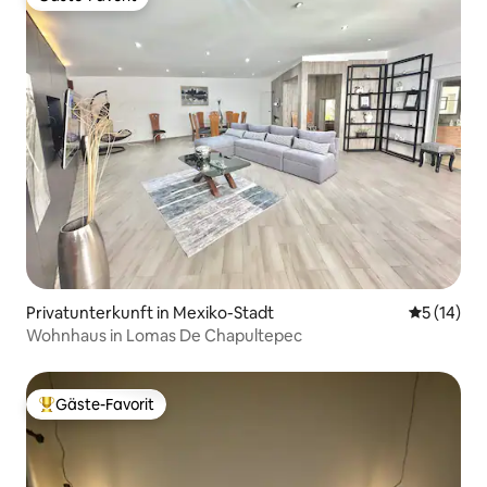
Gäste-Favorit
Privatunterkunft in Mexiko-Stadt
Durchschn
5 (14)
Wohnhaus in Lomas De Chapultepec
Gäste-Favorit
Beliebter Gäste-Favorit.