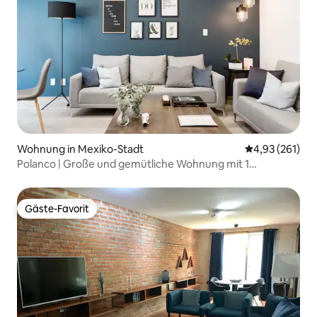
Wohnung in Mexiko-Stadt
Durchschnittl
4,93 (261)
Polanco | Große und gemütliche Wohnung mit 1
Schlafzimmer und Klimaanlage
Gäste-Favorit
Gäste-Favorit