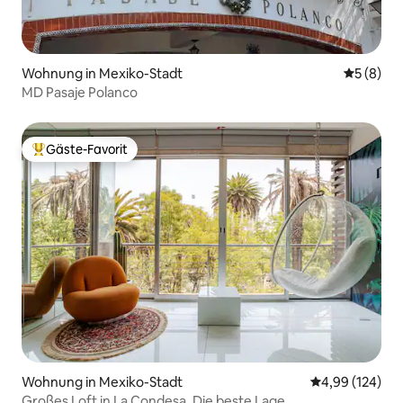
Wohnung in Mexiko-Stadt
Durchschn
5 (8)
MD Pasaje Polanco
Gäste-Favorit
Beliebter Gäste-Favorit.
Wohnung in Mexiko-Stadt
Durchschnittli
4,99 (124)
Großes Loft in La Condesa. Die beste Lage