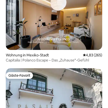
Wohnung in Mexiko-Stadt
Durchschnittli
4,83 (265)
Capitalia | Polanco Escape – Das „Zuhause“-Gefühl
Gäste-Favorit
Gäste-Favorit