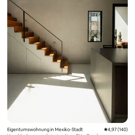
Eigentumswohnung in Mexiko-Stadt
Durchschnittli
4,97 (140)