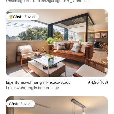
Unschlagbares und einzigartiges PH _ Condesa
Gäste-Favorit
Beliebter Gäste-Favorit.
Eigentumswohnung in Mexiko-Stadt
Durchschnittli
4,96 (163)
Luxuswohnung in bester Lage
Gäste-Favorit
Gäste-Favorit