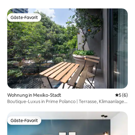
Gäste-Favorit
Gäste-Favorit
Wohnung in Mexiko-Stadt
Durchschn
5 (6)
Boutique-Luxus in Prime Polanco | Terrasse, Klimaanlage,
Fitnessraum
Gäste-Favorit
Gäste-Favorit