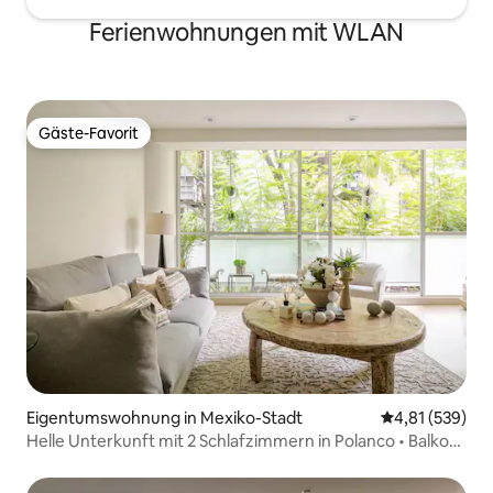
Ferienwohnungen mit WLAN
Gäste-Favorit
Gäste-Favorit
Eigentumswohnung in Mexiko-Stadt
Durchschnittl
4,81 (539)
Helle Unterkunft mit 2 Schlafzimmern in Polanco • Balkon
• Parkplatz • WLAN