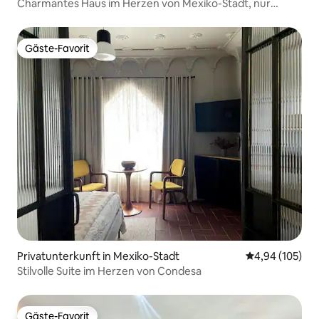
Charmantes Haus im Herzen von Mexiko-Stadt, nur
wenige Schritte von allem entfernt! 2 Schlafzimmer
Gäste-Favorit
Gäste-Favorit
Privatunterkunft in Mexiko-Stadt
Durchschnittli
4,94 (105)
Stilvolle Suite im Herzen von Condesa
Gäste-Favorit