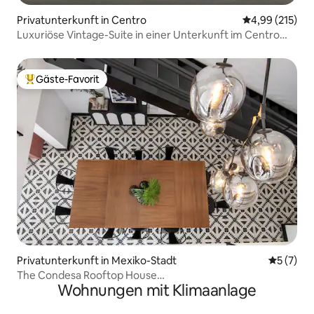
Privatunterkunft in Centro
Durchschnittl
4,99 (215)
Luxuriöse Vintage-Suite in einer Unterkunft im Centro
Histórico
Gäste-Favorit
Beliebter Gäste-Favorit.
Privatunterkunft in Mexiko-Stadt
Durchsch
5 (7)
The Condesa Rooftop House
Wohnungen mit Klimaanlage
14 Personen/Klimaanlage/5 Schlafzimmer