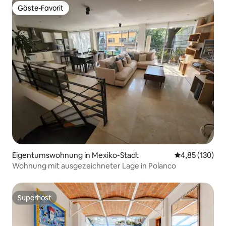
Gäste-Favorit
Gäste-Favorit
Eigentumswohnung in Mexiko-Stadt
Durchschnittl
4,85 (130)
Wohnung mit ausgezeichneter Lage in Polanco
Superhost
Superhost