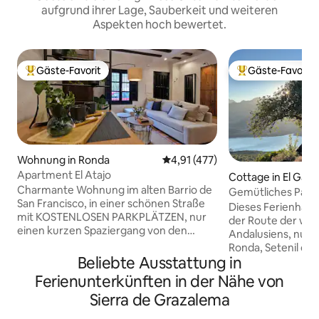
aufgrund ihrer Lage, Sauberkeit und weiteren
Aspekten hoch bewertet.
Gäste-Favorit
Gäste-Favorit
Beliebter Gäste-Favorit.
Beliebter Gäste-F
Wohnung in Ronda
Durchschnittliche Bewertung: 4
4,91 (477)
Apartment El Atajo
Cottage in El Gast
Charmante Wohnung im alten Barrio de
Gemütliches Parad
San Francisco, in einer schönen Straße
Dieses Ferienhaus 
mit KOSTENLOSEN PARKPLÄTZEN, nur
der Route der wei
einen kurzen Spaziergang von den
Andalusiens, nur wenige Minuten von
Mauern von Almocabar und der Kirche
Ronda, Setenil de 
des Heiligen Geistes entfernt. Sie ist mit
Beliebte Ausstattung in
la Sierra, Algodona
einer Klimaanlage, WLAN, einer voll
Nähe von Sevilla, 
Ferienunterkünften in der Nähe von
ausgestatteten Küche mit einem
Cadiz, Cordoba un
Sierra de Grazalema
Geschirrspüler, einer Waschmaschine
Toller Ort, um di
und einer Kaffeemaschine ausgestattet.
Geschichte zu gen