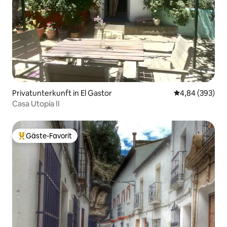
Privatunterkunft in El Gastor
Durchschnittli
4,84 (393)
Casa Utopía II
Gäste-Favorit
Beliebter Gäste-Favorit.