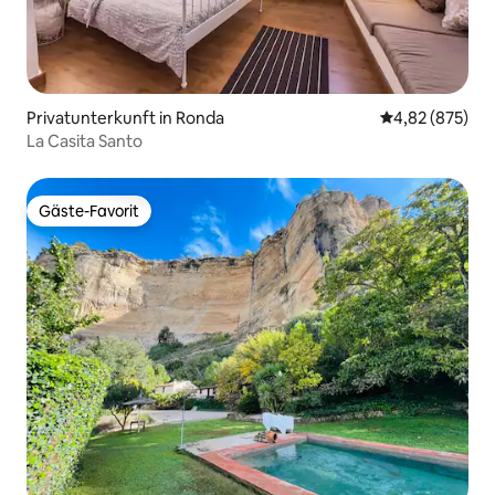
Privatunterkunft in Ronda
Durchschnittli
4,82 (875)
La Casita Santo
Gäste-Favorit
Gäste-Favorit