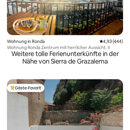
Wohnung in Ronda
Durchschnittli
4,93 (444)
Wohnung Ronda Zentrum mit herrlicher Aussicht. II
Weitere tolle Ferienunterkünfte in der
Nähe von Sierra de Grazalema
Gäste-Favorit
Beliebter Gäste-Favorit.