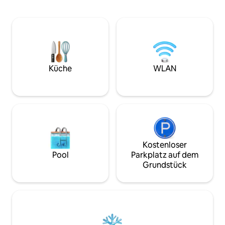
WC mit Dusche und Trockner.
nur Ruhe und Frie
Schlafzimmer mit einem Doppelbett
genießen. Erlebe das wunderbarste und
und ein Wohnzimmer mit einem
authentischste Erl
Fernseher und einem Schlafsofa. Neben
Wir benötigen ein gültiges behördliches
dem Hoya del Tajo-Weg, wo du das
Ausweisdokument,
berühmte Foto der Puente Nuevo von
Anforderung unse
unten machen kannst.
handelt.
Küche
WLAN
Kostenloser
Pool
Parkplatz auf dem
Grundstück