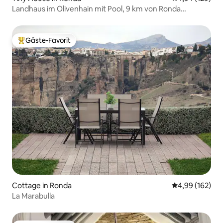
Landhaus im Olivenhain mit Pool, 9 km von Ronda
entfernt
Gäste-Favorit
Beliebter Gäste-Favorit.
Cottage in Ronda
Durchschnittli
4,99 (162)
La Marabulla