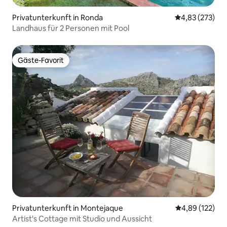
Privatunterkunft in Ronda
Durchschnittli
4,83 (273)
Landhaus für 2 Personen mit Pool
Gäste-Favorit
Gäste-Favorit
Privatunterkunft in Montejaque
Durchschnittl
4,89 (122)
Artist's Cottage mit Studio und Aussicht