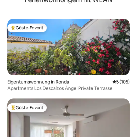
Gäste-Favorit
Beliebter Gäste-Favorit.
Eigentumswohnung in Ronda
Durchschni
5 (105)
Apartments Los Descalzos Ángel Private Terrasse
Gäste-Favorit
Beliebter Gäste-Favorit.