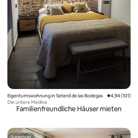
Eigentumswohnung in Setenil de las Bodegas
Durchschnittl
4,94 (101)
Die untere Medina
Familienfreundliche Häuser mieten
Superhost