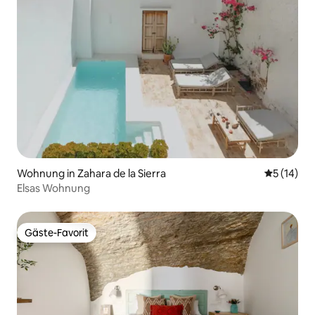
Wohnung in Zahara de la Sierra
Durchschn
5 (14)
Elsas Wohnung
Gäste-Favorit
Gäste-Favorit