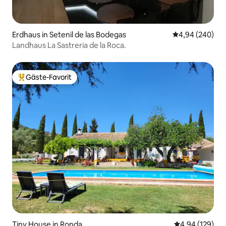
Erdhaus in Setenil de las Bodegas
Durchschnittli
4,94 (240)
Landhaus La Sastreria de la Roca.
Gäste-Favorit
Beliebter Gäste-Favorit.
Tiny House in Ronda
Durchschnittli
4,94 (129)