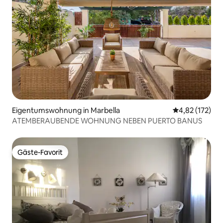
Eigentumswohnung in Marbella
Durchschnittl
4,82 (172)
ATEMBERAUBENDE WOHNUNG NEBEN PUERTO BANUS
Gäste-Favorit
Gäste-Favorit