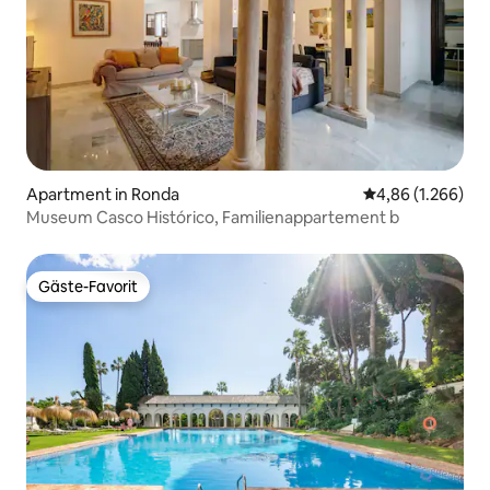
Apartment in Ronda
Durchschnittlic
4,86 (1.266)
Museum Casco Histórico, Familienappartement b
Gäste-Favorit
Gäste-Favorit