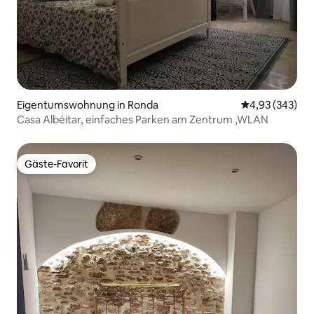
Eigentumswohnung in Ronda
Durchschnittli
4,93 (343)
Casa Albéitar, einfaches Parken am Zentrum ,WLAN
Gäste-Favorit
Gäste-Favorit