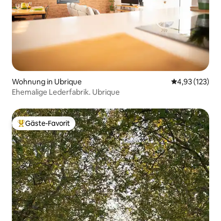
Wohnung in Ubrique
Durchschnittl
4,93 (123)
Ehemalige Lederfabrik. Ubrique
Gäste-Favorit
Beliebter Gäste-Favorit.