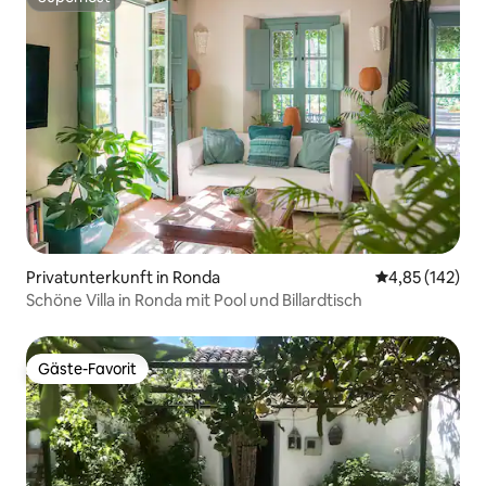
Superhost
Privatunterkunft in Ronda
Durchschnittl
4,85 (142)
Schöne Villa in Ronda mit Pool und Billardtisch
Gäste-Favorit
Gäste-Favorit