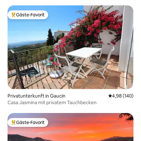
Gäste-Favorit
Beliebter Gäste-Favorit.
Privatunterkunft in Gaucín
Durchschnittli
4,98 (140)
Casa Jasmina mit privatem Tauchbecken
Gäste-Favorit
Beliebter Gäste-Favorit.