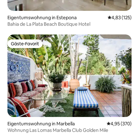
Eigentumswohnung in Estepona
Durchschnittl
4,83 (125)
Bahia de La Plata Beach Boutique Hotel
Gäste-Favorit
Gäste-Favorit
Eigentumswohnung in Marbella
Durchschnittli
4,95 (370)
Wohnung Las Lomas Marbella Club Golden Mile