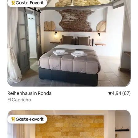
Gäste-Favorit
Beliebter Gäste-Favorit.
Reihenhaus in Ronda
Durchschnittl
4,94 (67)
El Capricho
Gäste-Favorit
Beliebter Gäste-Favorit.