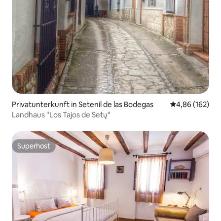
Privatunterkunft in Setenil de las Bodegas
Durchschnittli
4,86 (162)
Landhaus "Los Tajos de Setų"
Superhost
Superhost