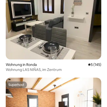
Wohnung in Ronda
Durchschni
5 (145)
Wohnung LAS NIÑAS, im Zentrum
Superhost
Superhost