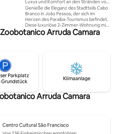
Luxus und Komfort an den Stränden von
ung ist
Cabo Branco und Tambaú
Genieße die Eleganz des Stadtteils Cabo
 (neben
Branco in João Pessoa, der sich im
 Pool auf
Herzen des Paraíba-Tourismus befindet.
Diese luxuriöse 2-Zimmer-Wohnung mit
latz,
ue Zoobotanico Arruda Camara
eigenem Bad liegt 100 m vom Meer
nen,
entfernt. Perfekt für diejenigen, die
oll
Komfort und Bequemlichkeit suchen, ist
ich.
es in der Nähe der besten
Touristenattraktionen und Strände. Die
Atmosphäre ist ideal zum Entspannen
nach Tagen voller Sightseeing und sorgt
für einen unvergesslichen Aufenthalt
ser Parkplatz
mit lokalem Charme. Die
Klimaanlage
 Grundstück
Eigentumswohnung ist sicher und voller
Annehmlichkeiten. Gefällt dir? Ruft mich
an!
Zoobotanico Arruda Camara
Centro Cultural São Francisco
Von 136 Einheimischen empfohlen