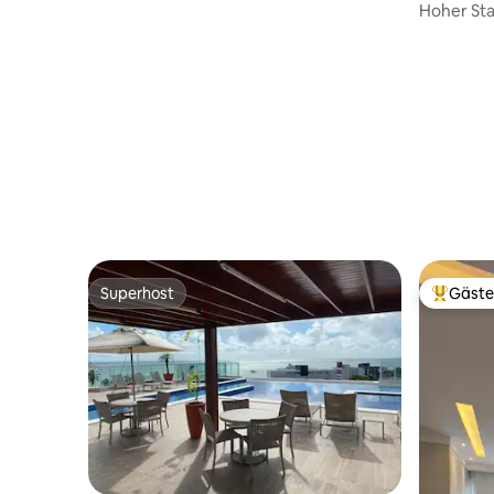
TOP, Quelle
Hoher St
und Meerb
Superhost
Gäste
Superhost
Beliebte