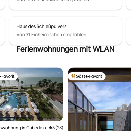
Haus des Schießpulvers
Von 31 Einheimischen empfohlen
Ferienwohnungen mit WLAN
-Favorit
Gäste-Favorit
r Gäste-Favorit.
Beliebter Gäste-Favorit.
ertung: 4,95 von 5, 20 Bewertungen
swohnung in Cabedelo
Durchschnittliche Bewertung: 5 von 5, 
5 (23)