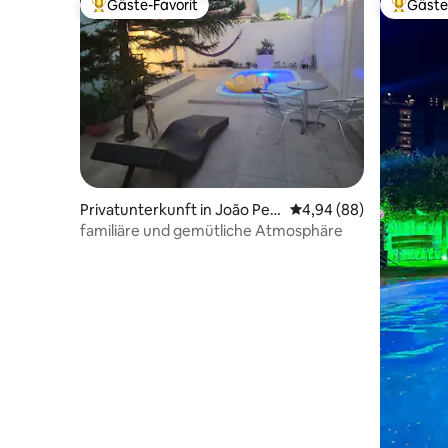
Gäste-Favorit
Gäste
Beliebter Gäste-Favorit.
Beliebte
Privatunterkunft in João Pes
Durchschnittliche Bew
4,94 (88)
soa
familiäre und gemütliche Atmosphäre