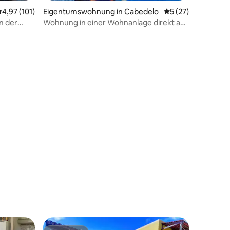
urchschnittliche Bewertung: 4,97 von 5, 101 Bewertungen
4,97 (101)
Eigentumswohnung in Cabedelo
Durchschnittliche
5 (27)
in der
Wohnung in einer Wohnanlage direkt am
Meer mit Pools & Freizeit
75 Bewertungen