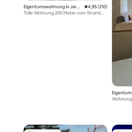
Eigentumswohnung in Jardi
Durchschnittliche Bewe
4,95 (210)
m Oceania
Tolle Wohnung 200 Meter vom Strand
von Bessa.
Eigentum
essoa
Wohnung i