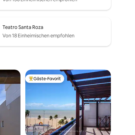
Teatro Santa Roza
Von 18 Einheimischen empfohlen
Gäste-Favorit
Beliebter Gäste-Favorit.
23 Bewertungen