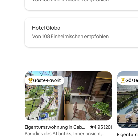
Hotel Globo
Von 108 Einheimischen empfohlen
Gäste-Favorit
Gäste
Beliebter Gäste-Favorit.
Beliebte
Eigentumswohnung in Cabed
Durchschnittliche Bew
4,95 (20)
elo
Paradies des Atlantiks, Innenansicht,
Eigentum