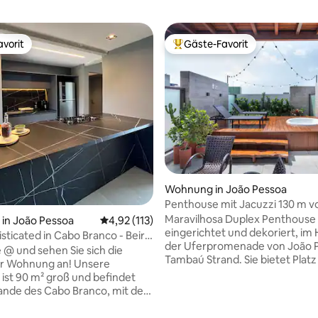
vorit
Gäste-Favorit
vorit
Beliebter Gäste-Favorit.
Wohnung in João Pessoa
Bewertung: 5 von 5, 24 Bewertungen
Penthouse mit Jacuzzi 130 m v
von Tambaú
Maravilhosa Duplex Penthouse 
in João Pessoa
Durchschnittliche Bewertung: 4,92 von 5, 1
4,92 (113)
eingerichtet und dekoriert, im
sticated in Cabo Branco - Beira
der Uferpromenade von João 
e @ und sehen Sie sich die
Tambaú Strand. Sie bietet Platz für bis zu
Wohnung an! Unsere
6 Personen und verfügt über al
st 90 m² groß und befindet
internen klimatisierten Umge
ande des Cabo Branco, mit dem
Privater Freizeitbereich mit Whi
uf die Stadt! Die Wohnung
Gästebad, Gourmetbereich mit 
aus einem Wohnzimmer, einer