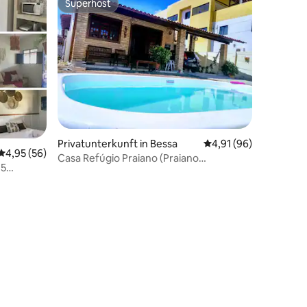
Superhost
Superhost
Privatunterkunft in Bessa
Durchschnittliche Be
4,91 (96)
Durchschnittliche Bewertung: 4,95 von 5, 56 Bewertungen
4,95 (56)
Casa Refúgio Praiano (Praiano
 5
Refugium).
 Haustiere