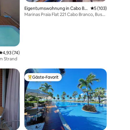
Eigentumswohnung in Cabo Br
Durchschnittliche 
5 (103)
anco
Marinas Praia Flat 221 Cabo Branco, Busto
Tamandare
Durchschnittliche Bewertung: 4,93 von 5, 74 Bewertungen
4,93 (74)
m Strand
Gäste-Favorit
Beliebter Gäste-Favorit.