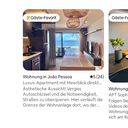
Gäste-Favorit
Gäste-Fa
Beliebter Gäste-Favorit.
Gäste-Fa
Wohnung in João Pessoa
Durchschnittliche 
5 (24)
Luxus-Apartment mit Meerblick direkt
am Strand
Ästhetische Aussicht! Vergiss
Wohnung 
Autoschlüssel und die Notwendigkeit,
APT Sophi
Straßen zu überqueren. Hier verläuft die
Mar!
Folgen Si
Grenze der Wohnanlage dort, wo der
Videos der 
Sand beginnt. Wir bieten das ultimative,
Wohnung i
exklusive Erlebnis: Mit dem Rauschen der
sich am R
Wellen einschlafen und aufwachen und
besten Blick a
direkten Zugang zum Strand haben! Sie
besteht 