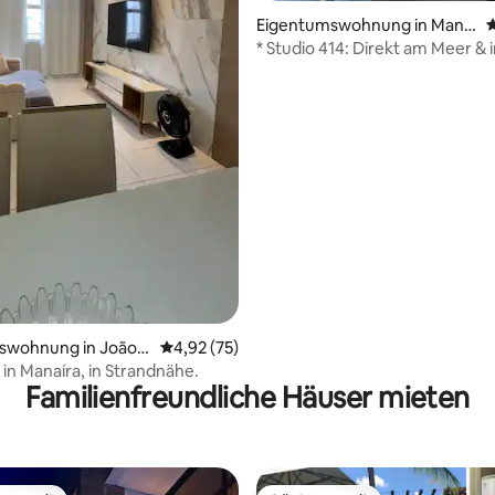
rtung: 4,95 von 5, 210 Bewertungen
Eigentumswohnung in Manaí
D
ra
* Studio 414: Direkt am Meer & 
Nähe von allem!
swohnung in João P
Durchschnittliche Bewertung: 4,92 von 5, 
4,92 (75)
n Manaíra, in Strandnähe.
Familienfreundliche Häuser mieten