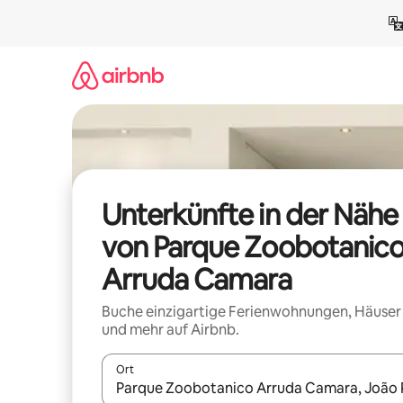
Zu
Inhalten
springen
Unterkünfte in der Nähe
von Parque Zoobotanic
Arruda Camara
Buche einzigartige Ferienwohnungen, Häuser
und mehr auf Airbnb.
Ort
Wenn Ergebnisse verfügbar sind, navigiere mit d