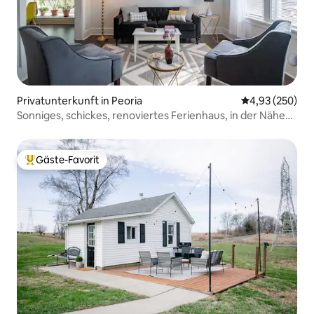
Privatunterkunft in Peoria
Durchschnittli
4,93 (250)
Sonniges, schickes, renoviertes Ferienhaus, in der Nähe
von allem
Gäste-Favorit
Beliebter Gäste-Favorit.