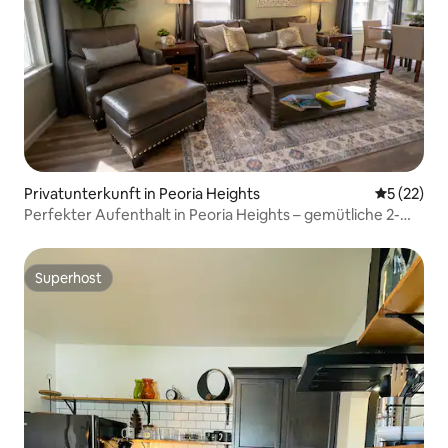
Privatunterkunft in Peoria Heights
Durchschn
5 (22)
Perfekter Aufenthalt in Peoria Heights – gemütliche 2-
Zimmer-Wohnung mit Küche in der Nähe von allem
Superhost
Superhost