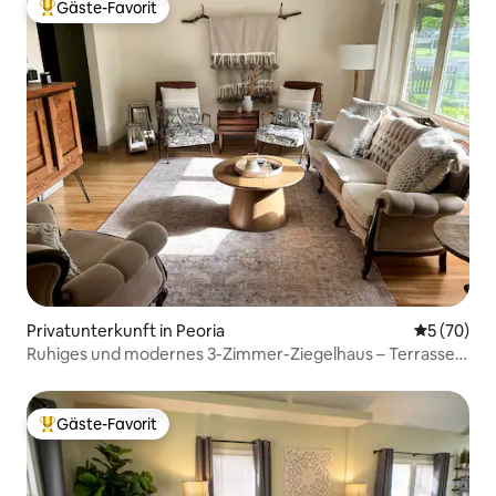
Gäste-Favorit
Beliebter Gäste-Favorit.
Privatunterkunft in Peoria
Durchschni
5 (70)
Ruhiges und modernes 3-Zimmer-Ziegelhaus – Terrasse
und Arbeitsbereich!
Gäste-Favorit
Beliebter Gäste-Favorit.