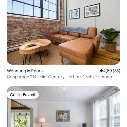
Wohnung in Peoria
Durchschnittl
4,69 (35)
Cooperage 214 | Mid-Century-Loft mit 1 Schlafzimmer |
Peoria
Gäste-Favorit
Gäste-Favorit