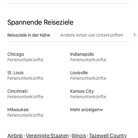
Spannende Reiseziele
Reiseziele in der Nähe
Andere Arten von Unterkünften
To
Chicago
Indianapolis
Ferienunterkünfte
Ferienunterkünfte
St. Louis
Louisville
Ferienunterkünfte
Ferienunterkünfte
Cincinnati
Kansas City
Ferienunterkünfte
Ferienunterkünfte
Milwaukee
Mehr anzeigen
Ferienunterkünfte
Airbnb
Vereinigte Staaten
Illinois
Tazewell County