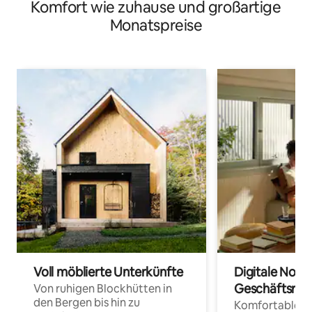
Komfort wie zuhause und großartige
Edinburgh entfernt
Monatspreise
Voll möblierte Unterkünfte
Digitale Noma
Geschäftsrei
Von ruhigen Blockhütten in
den Bergen bis hin zu
Komfortable Un