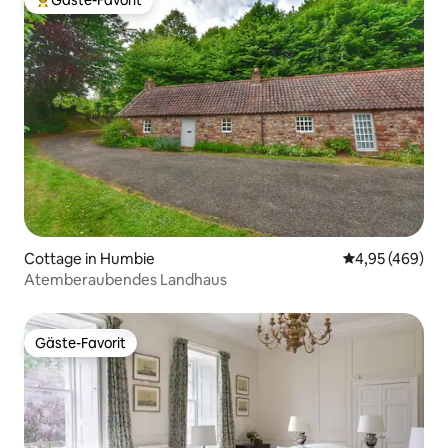
Gäste-Favorit
Beliebter Gäste-Favorit.
Cottage in Humbie
Durchschnittli
4,95 (469)
Atemberaubendes Landhaus
Gäste-Favorit
Gäste-Favorit