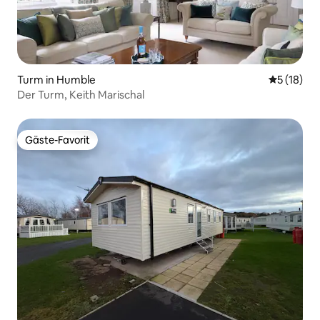
Turm in Humble
Durchschn
5 (18)
Der Turm, Keith Marischal
Gäste-Favorit
Gäste-Favorit