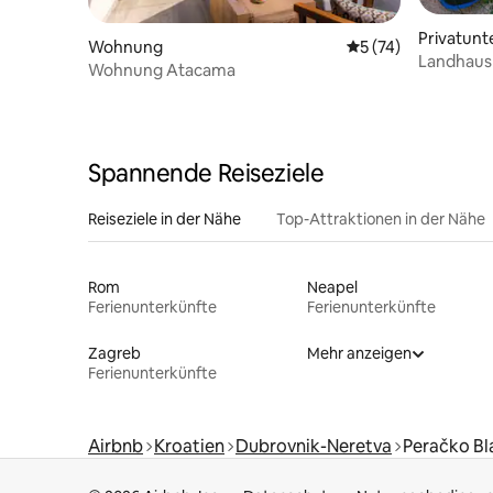
Privatunt
Wohnung
Durchschnittliche 
5 (74)
Landhaus 
Wohnung Atacama
Spannende Reiseziele
Reiseziele in der Nähe
Top-Attraktionen in der Nähe
Rom
Neapel
Ferienunterkünfte
Ferienunterkünfte
Zagreb
Mehr anzeigen
Ferienunterkünfte
Airbnb
Kroatien
Dubrovnik-Neretva
Peračko Bl