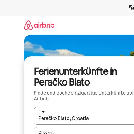
Zu
Inhalten
springen
Ferienunterkünfte in
Peračko Blato
Finde und buche einzigartige Unterkünfte auf
Airbnb
Ort
Wenn Ergebnisse verfügbar sind, navigiere mit d
Check-in