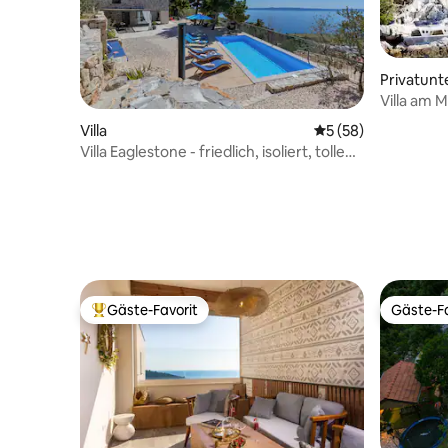
Privatunt
Villa am 
Villa
Durchschnittliche 
5 (58)
Villa Eaglestone - friedlich, isoliert, tolle
Aussicht
Gäste-Favorit
Gäste-Fa
Beliebter Gäste-Favorit.
Gäste-Fa