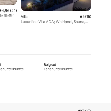
 5 Bewertungen
Durchschnittliche Bewertung: 4,96 von 5, 24 Bewertungen
4,96 (24)
e fließt“
Villa
Durchschnittliche
5 (15)
Luxuriöse Villa ADA; Whirlpool, Sauna,
Fitnessraum, Pool
i
Belgrad
ienunterkünfte
Ferienunterkünfte