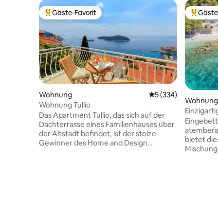
Gäste-Favorit
Gäste
Beliebter Gäste-Favorit.
Beliebte
Wohnung
Durchschnittliche B
5 (334)
Wohnung
Wohnung Tullio
Einzigarti
Das Apartment Tullio, das sich auf der
abgelege
Eingebett
Dachterrasse eines Familienhauses über
atembera
der Altstadt befindet, ist der stolze
bietet di
Gewinner des Home and Design
Mischung 
Magazine's award as The Best Attic
modernem
Apartment in Croatia for 2017. Wir sind
ist ein se
sehr stolz auf unsere Leistung, da es sich
die noch i
um ein Familien- (Ad-)Venture handelt,
finden sin
bei dem wir unsere Visionen und
den beru
dekorativen Fackeln ohne professionelle
auf, nur 
Unterstützung bei der Gestaltung
unberührt
unserer Unterkunft kombiniert haben.