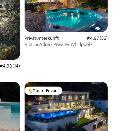
33 Bewertungen
Privatunterkunft
Durchschnittliche Be
4,97 (36)
Villa Le Adria • Privater Whirlpool •
Parkplatz am Strand
Durchschnittliche Bewertung: 4,93 von 5, 14 Bewertungen
4,93 (14)
Gäste-Favorit
Beliebter Gäste-Favorit.