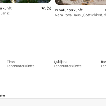
erkunft
Durchschnittliche Bewertung: 5 von 5,
5 (5)
Bewertung: 5 von 5, 74 Bewertungen
Privatunterkunft
Janjic
Nera Etwa Haus „Göttlichkeit, di
Tirana
Ljubljana
Bar
Ferienunterkünfte
Ferienunterkünfte
Fer
ato