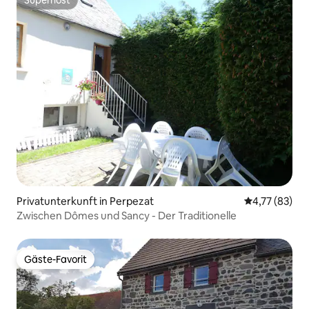
Superhost
Superhost
Privatunterkunft in Perpezat
Durchschnitt
4,77 (83)
Zwischen Dômes und Sancy - Der Traditionelle
Gäste-Favorit
Gäste-Favorit