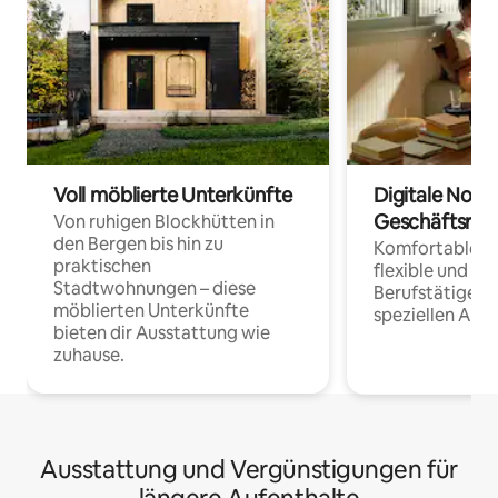
Voll möblierte Unterkünfte
Digitale Noma
Geschäftsrei
Von ruhigen Blockhütten in
den Bergen bis hin zu
Komfortable Un
praktischen
flexible und o
Stadtwohnungen – diese
Berufstätige 
möblierten Unterkünfte
speziellen Arbe
bieten dir Ausstattung wie
zuhause.
Ausstattung und Vergünstigungen für