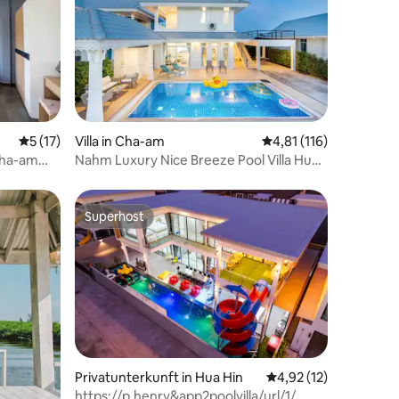
44 Bewertungen
Durchschnittliche Bewertung: 5 von 5, 17 Bewertungen
5 (17)
Villa in Cha-am
Durchschnittliche Bew
4,81 (116)
Cha-am
Nahm Luxury Nice Breeze Pool Villa Hua
Hin & Chaam
Superhost
Superhost
Privatunterkunft in Hua Hin
Durchschnittliche Be
4,92 (12)
https://p.henry&app2poolvilla/url/1/