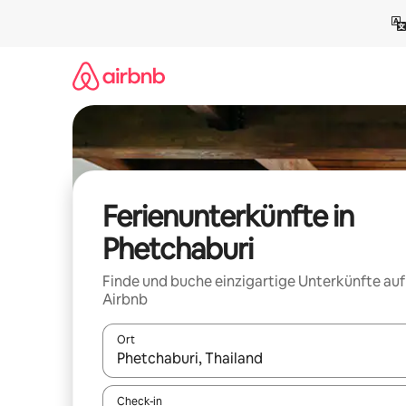
Zu
Inhalten
springen
Ferienunterkünfte in
Phetchaburi
Finde und buche einzigartige Unterkünfte auf
Airbnb
Ort
Wenn Ergebnisse verfügbar sind, navigiere mit d
Check-in