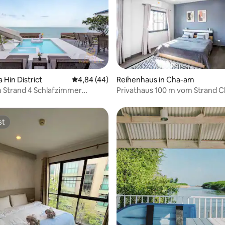
 Bewertung: 5 von 5, 5 Bewertungen
a Hin District
Durchschnittliche Bewertung: 4,84 von 5, 
4,84 (44)
Reihenhaus in Cha-am
m Strand 4 Schlafzimmer
Privathaus 100 m vom Strand 
uahin)
entfernt
st
st
 Bewertung: 5 von 5, 15 Bewertungen