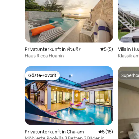
vornehmen, lesen Sie bitte die folgenden
Beschreibungen, um sicherzustellen,
dass wir beide verstehen, wonach Sie
suchen. Wir bemühen uns sehr, 5-
Sterne-Bewertungen zu erhalten. Wenn
Sie irgendwelche Probleme haben,
sprechen Sie bitte mit dem Gastgeber;
wir haben alle Antworten. Wir freuen
Privatunterkunft in ห้วยจิก
Durchschnittliche
5 (5)
Villa in Hu
uns, Ihnen und Ihrer Familie behilflich
Haus Ricca Huahin
Klassik a
sein zu können. Sie werden als Mitglied
(ChaAm-H
unserer Familie betrachtet. Diese
wunderschöne Poolvilla ist unsere dritte
Gäste-Favorit
Superho
Villa, die gekauft wurde, damit unsere
Gäste-Favorit
Superho
Gäste ihren Urlaub genießen können. Es
handelt sich jedoch nicht um eine neu
gebaute Villa, sie wurde ungefähr 7
Jahre gebaut und wir haben sie gut
gepflegt. Es lohnt sich für Sie, hier zu
bleiben, um die Poolvilla mit Musik zu
genießen. Diese Villa heißt OC Breez
Casa Pool Villa. Sie befindet sich auf dem
Villenkomplex Breeze Casa Private Pool
Privatunterkunft in Cha-am
Durchschnittliche
5 (15)
Villa in der Spur 8C (weitere
Möblierte Poolvilla 3 Betten 3 Bäder in