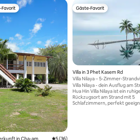
-Favorit
Gäste-Favorit
r Gäste-Favorit.
Gäste-Favorit
 Bewertung: 5 von 5, 3 Bewertungen
Villa in 3 Phet Kasem Rd
Villa Nilaya – 5-Zimmer-Strandvil
Platz
Villa Nilaya - dein Ausflug am St
Hua Hin Villa Nilaya ist ein ruhig
Rückzugsort am Strand mit 5
Schlafzimmern, perfekt geeign
Familien oder Freunde. Eingebe
üppige Gärten innerhalb des B
Komplexes, nur 10 Minuten von
entfernt, bietet es direkten
Strandzugang, Meerblick auf d
Dachterrasse und gemeinsam 
erkunft in Cha-am
Durchschnittliche Bewertung: 5 von 5, 
5 (36)