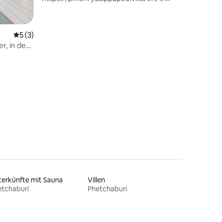
Huahin {App2 }
Durchschnittliche Bewertung: 5 von 5, 3 Bewertungen
5 (3)
, in der
hektian
 3 Bewertungen
erkünfte mit Sauna
Villen
etchaburi
Phetchaburi