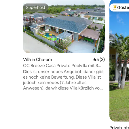
Superhost
Gäste
Superhost
Beliebte
Villa in Cha-am
Durchschnittliche
5 (3)
OC Breeze Casa Private Poolvilla mit 3
Schlafzimme
Dies ist unser neues Angebot, daher gibt
es noch keine Bewertung. Diese Villa ist
jedoch kein neues (7 Jahre altes
Anwesen), da wir diese Villa kürzlich von
einem anderen Eigentümer gekauft
haben. Wir haben das Inserat aktualisiert,
um unseren hohen Standard
beizubehalten. Wir haben über 9.700
Bewertungen mit 92% 5-Sterne-
Bewertungen, die einen erstklassigen
Service garantieren. Kein anderer
Privatunt