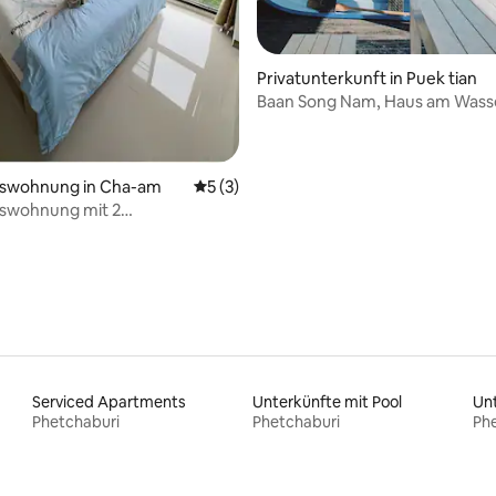
Privatunterkunft in Puek tian
Baan Song Nam, Haus am Wasser
Nähe von Bang Chong Beach, P
swohnung in Cha-am
Durchschnittliche Bewertung: 5 von 5,
5 (3)
swohnung mit 2
mern in Cha-am (F3/6) –
ür Homeoffice und Familien
Serviced Apartments
Unterkünfte mit Pool
Unt
Phetchaburi
Phetchaburi
Ph