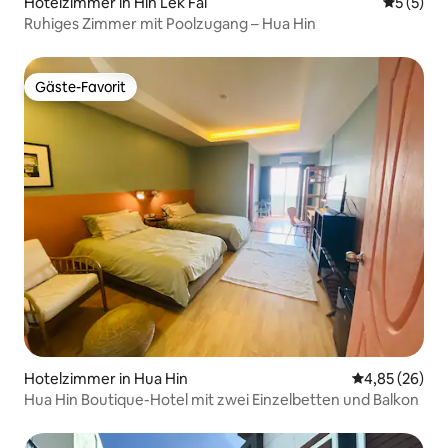
Hotelzimmer in Hin Lek Fai
Durchsch
5 (5)
Ruhiges Zimmer mit Poolzugang – Hua Hin
Gäste-Favorit
Gäste-Favorit
Hotelzimmer in Hua Hin
Durchschnittl
4,85 (26)
Hua Hin Boutique-Hotel mit zwei Einzelbetten und Balkon