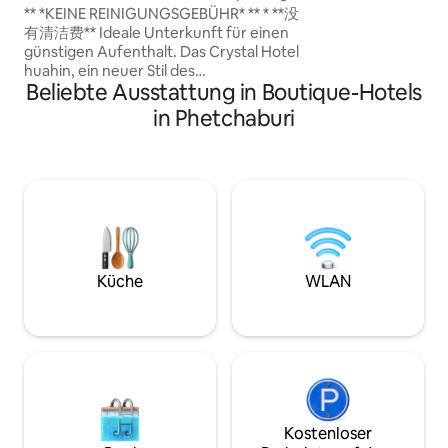
in Huahin
** *KEINE REINIGUNGSGEBÜHR* ** * **没
Verfügung steht • Zugang zu unserem
有清洁费** Ideale Unterkunft für einen
voll ausgestattete
günstigen Aufenthalt. Das Crystal Hotel
Kostenlose Aktivit
huahin, ein neuer Stil des
Täglicher Shuttles
Beliebte Ausstattung in Boutique-Hotels
minimalistischen Hotels im Herzen von
Zielen • Kostenloses Highspeed-WLAN •
Huahin. Sehenswürdigkeiten und der
Kabel-TV • Traditionelles thailändisches
in Phetchaburi
bekannte Huahin-Strand sind vom Hotel
Spa • Restaurant
aus leicht zu erreichen. Das beste
Budget-Hotel ist voller Moderne. Das
weiche Kuvert-Bett im Schlafzimmer
ermöglicht es Ihnen, sich vollständig zu
entspannen und auszuruhen. ***Wir
haben insgesamt 16 Zimmer. Wenn der
Kalender nicht verfügbar ist oder Sie
mehr als ein Zimmer am selben Tag
Küche
WLAN
buchen möchten, kontaktieren Sie mich
bitte per Nachricht*** * * Wir haben
insgesamt 16 Zimmer. Bitte kontaktieren
Sie mich, wenn Sie mehr als 1 Zimmer
buchen müssen oder die Reisedaten
nicht verfügbar sind * * *
Kostenloser