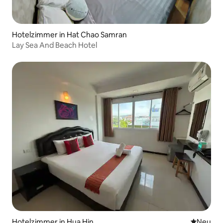
Hotelzimmer in Hat Chao Samran
Lay Sea And Beach Hotel​
Hotelzimmer in Hua Hin
Neue Unt
Neu