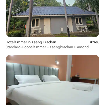
Hotelzimmer in Kaeng Krachan
Neue Unt
Neu
Standard-Doppelzimmer – Kaengkrachan Diamond
Green Resort