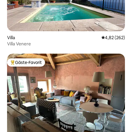
Villa
Durchschnittli
4,82 (262)
Villa Venere
Gäste-Favorit
Beliebter Gäste-Favorit.