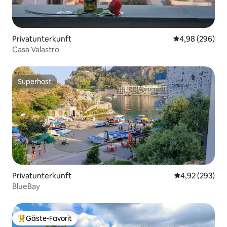
Privatunterkunft
Durchschnittli
4,98 (296)
Casa Valastro
Superhost
Superhost
Privatunterkunft
Durchschnittli
4,92 (293)
BlueBay
Gäste-Favorit
Beliebter Gäste-Favorit.