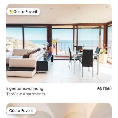
Gäste-Favorit
Beliebter Gäste-Favorit.
Eigentumswohnung
Durchschni
5 (156)
TaoView Apartments
Gäste-Favorit
Gäste-Favorit