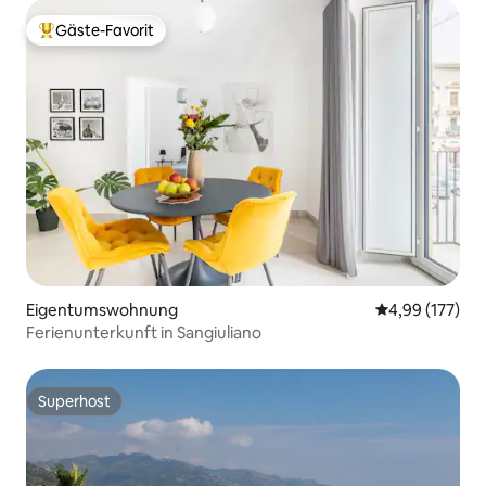
Gäste-Favorit
Beliebter Gäste-Favorit.
Eigentumswohnung
Durchschnittl
4,99 (177)
Ferienunterkunft in Sangiuliano
Superhost
Superhost