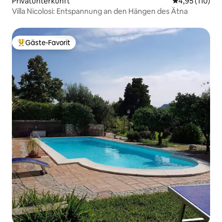
Privatunterkunft
Durchschnittl
4,95 (110)
Villa Nicolosi: Entspannung an den Hängen des Ätna
Gäste-Favorit
Beliebter Gäste-Favorit.