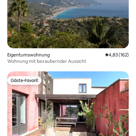
Eigentumswohnung
Durchschnittl
4,83 (162)
Wohnung mit bezaubernder Aussicht
Gäste-Favorit
Gäste-Favorit