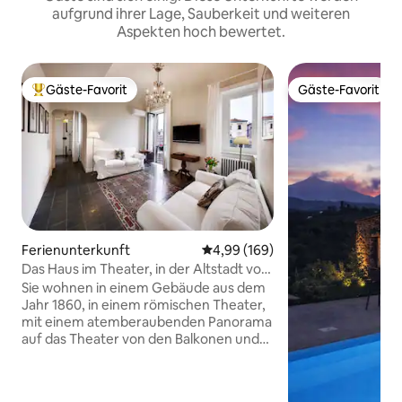
aufgrund ihrer Lage, Sauberkeit und weiteren
Aspekten hoch bewertet.
Gäste-Favorit
Gäste-Favorit
Beliebter Gäste-Favorit.
Gäste-Favorit
Ferienunterkunft
Durchschnittliche Bewertung: 4
4,99 (169)
Das Haus im Theater, in der Altstadt von
Catania.
Sie wohnen in einem Gebäude aus dem
Jahr 1860, in einem römischen Theater,
mit einem atemberaubenden Panorama
auf das Theater von den Balkonen und
Fenstern des Hauses. Das Licht wird
euch überraschen. Sie befinden sich im
historischen Zentrum der Stadt, mit den