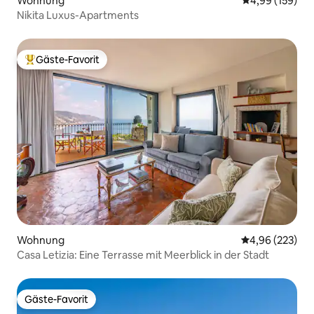
Wohnung
Durchschnittli
4,99 (159)
Nikita Luxus-Apartments
Gäste-Favorit
Beliebter Gäste-Favorit.
Wohnung
Durchschnittli
4,96 (223)
Casa Letizia: Eine Terrasse mit Meerblick in der Stadt
Gäste-Favorit
Gäste-Favorit