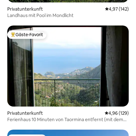
Privatunterkunft
Durchschnittl
4,97 (142)
Landhaus mit Pool im Mondlicht
Gäste-Favorit
Beliebter Gäste-Favorit.
Privatunterkunft
Durchschnittli
4,96 (129)
Ferienhaus 10 Minuten von Taormina entfernt (mit dem
Auto)