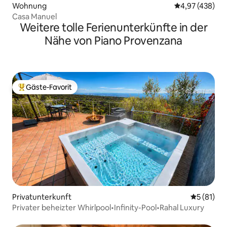
Wohnung
Durchschnittli
4,97 (438)
Casa Manuel
Weitere tolle Ferienunterkünfte in der
Nähe von Piano Provenzana
Gäste-Favorit
Beliebter Gäste-Favorit.
Privatunterkunft
Durchschn
5 (81)
Privater beheizter Whirlpool•Infinity-Pool•Rahal Luxury