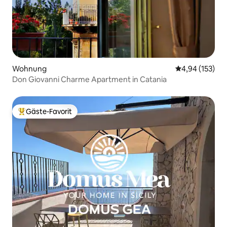
Wohnung
Durchschnittl
4,94 (153)
Don Giovanni Charme Apartment in Catania
Gäste-Favorit
Beliebter Gäste-Favorit.