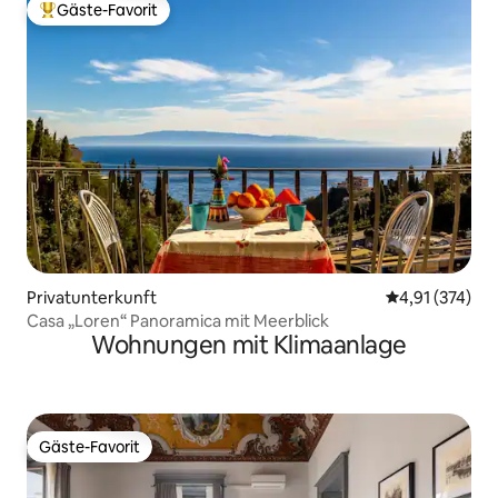
Gäste-Favorit
Beliebter Gäste-Favorit.
Privatunterkunft
Durchschnittl
4,91 (374)
Casa „Loren“ Panoramica mit Meerblick
Wohnungen mit Klimaanlage
Gäste-Favorit
Gäste-Favorit