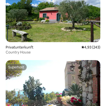
Privatunterkunft
Durchschnittli
4,93 (243)
Country House
Superhost
Superhost