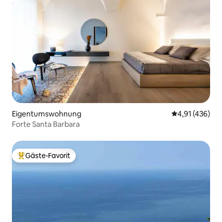
Eigentumswohnung
Durchschnittl
4,91 (436)
Forte Santa Barbara
Gäste-Favorit
Beliebter Gäste-Favorit.