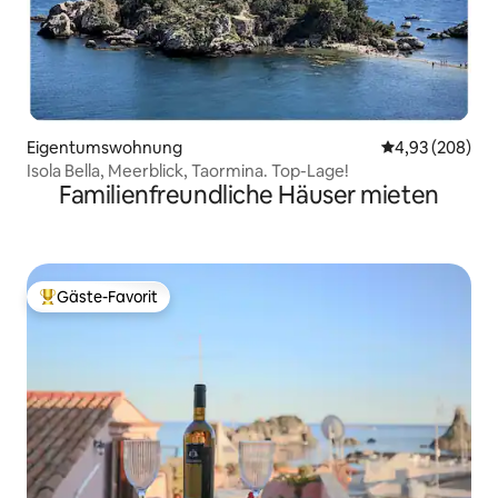
Eigentumswohnung
Durchschnittli
4,93 (208)
Isola Bella, Meerblick, Taormina. Top-Lage!
Familienfreundliche Häuser mieten
Gäste-Favorit
Beliebter Gäste-Favorit.