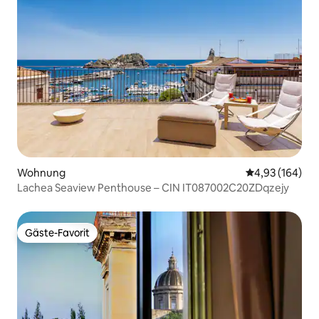
Wohnung
Durchschnittli
4,93 (164)
Lachea Seaview Penthouse – CIN IT087002C20ZDqzejy
Gäste-Favorit
Gäste-Favorit