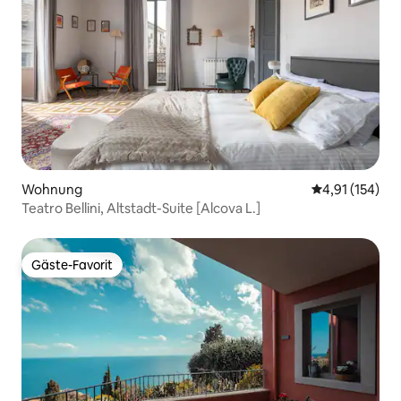
Wohnung
Durchschnittl
4,91 (154)
Teatro Bellini, Altstadt-Suite [Alcova L.]
Gäste-Favorit
Gäste-Favorit