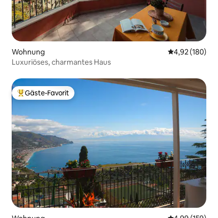
Wohnung
Durchschnittli
4,92 (180)
Luxuriöses, charmantes Haus
Gäste-Favorit
Beliebter Gäste-Favorit.