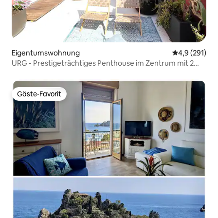
Eigentumswohnung
Durchschnitt
4,9 (291)
URG - Prestigeträchtiges Penthouse im Zentrum mit 2
Terrassen
Gäste-Favorit
Gäste-Favorit