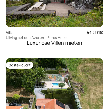
Villa
Durchschnitt
4,25 (16)
Liiiving auf den Azoren – Foros House
Luxuriöse Villen mieten
Gäste-Favorit
Gäste-Favorit