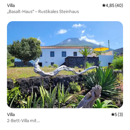
Villa
Durchschnittl
4,85 (40)
„Basalt-Haus“ – Rustikales Steinhaus
Villa
Durchsch
5 (3)
2-Bett-Villa mit
Meerblick/Holzkohlegrill/Waschmaschine/Trockner