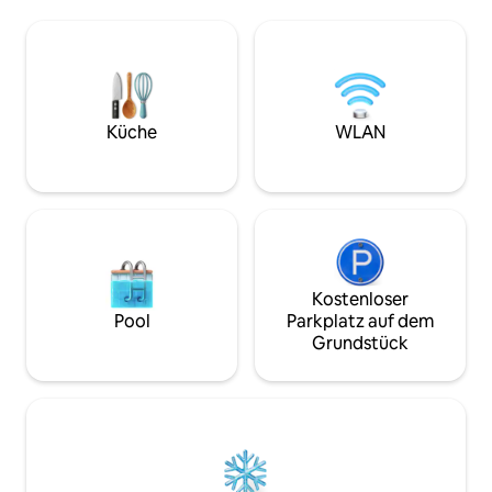
sehen. Das Lied der Vögel und die Wellen
sehen. Das Lied de
des Atlantiks sind zu hören. Speise
des Atlantiks sind
drinnen oder auf dem Balkon und
drinnen oder auf 
beobachte den Sonnenuntergang.
beobachte den S
Entspanne dich in den Liegestühlen bei
Entspanne dich in
einem wunderbaren Getränk. Alle
einem wunderbare
Zimmer haben eine Aussicht;
Wohnzimmer verf
Küche
WLAN
Wohnzimmer mit Glasschiebetüren, die
Glasschiebetüren,
ins Freie einladen. Dieses Haus ist Teil
Außenbereich einladen. Komm
eines kleinen familiengeführten Resorts,
was du verpasst ha
in dem es ein Restaurant namens
mehr gehen wolle
Magma, einen Lebensmittelladen, einen
Yoga-Raum und einen beheizten Pool
gibt. Komm und sieh, was du verpasst
hast – du wirst nicht mehr gehen wollen.
Kostenloser
Pool
Parkplatz auf dem
Grundstück