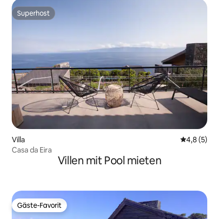
Superhost
Superhost
Villa
Durchschni
4,8 (5)
Casa da Eira
Villen mit Pool mieten
Gäste-Favorit
Gäste-Favorit