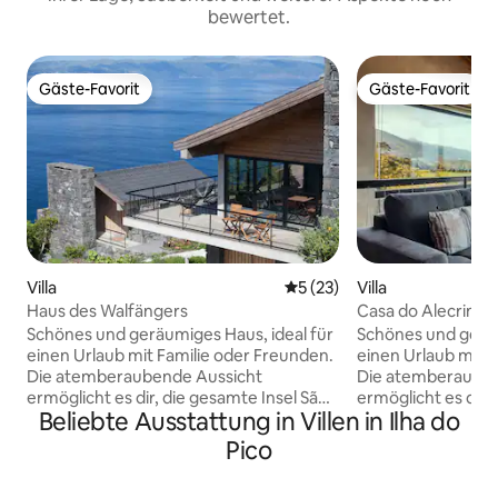
bewertet.
Gäste-Favorit
Gäste-Favorit
Gäste-Favorit
Gäste-Favorit
Villa
Durchschnittliche Bewertun
5 (23)
Villa
Haus des Walfängers
Casa do Alecrim
Schönes und geräumiges Haus, ideal für
Schönes und geräu
einen Urlaub mit Familie oder Freunden.
einen Urlaub mit 
Die atemberaubende Aussicht
Die atemberauben
ermöglicht es dir, die gesamte Insel São
ermöglicht es dir,
Beliebte Ausstattung in Villen in Ilha do
Jorge und den Kanal sowie Buchten und
Jorge und den Ka
Gemeinden an der schönen und
Gemeinden an de
Pico
zerklüfteten Nordküste von Pico mit
zerklüfteten Nord
seinen hügeligen Meereswellen zu
seinen hügeligen