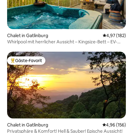
Chalet in Gatlinburg
Durchschnittl
4,97 (182)
Whirlpool mit herrlicher Aussicht – Kingsize-Bett – EV-
Ladestation
Gäste-Favorit
Beliebter Gäste-Favorit.
Chalet in Gatlinburg
Durchschnittli
4,96 (156)
Privatsphäre & Komfort! Hell & Sauber! Epische Aussicht!