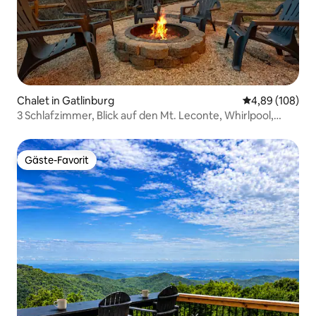
Chalet in Gatlinburg
Durchschnittli
4,89 (108)
3 Schlafzimmer, Blick auf den Mt. Leconte, Whirlpool,
Feuerstelle, in der Nähe der Innenstadt
Gäste-Favorit
Gäste-Favorit