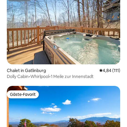
Chalet in Gatlinburg
Durchschnittl
4,84 (111)
Dolly Cabin•Whirlpool•1 Meile zur Innenstadt
Gäste-Favorit
Gäste-Favorit