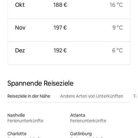
Okt
188 €
16 °C
Nov
197 €
9 °C
Dez
192 €
6 °C
Spannende Reiseziele
Reiseziele in der Nähe
Andere Arten von Unterkünften
To
Nashville
Atlanta
Ferienunterkünfte
Ferienunterkünfte
Charlotte
Gatlinburg