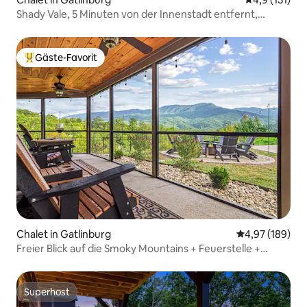
Shady Vale, 5 Minuten von der Innenstadt entfernt,
abgelegener Ort!
Gäste-Favorit
Beliebter Gäste-Favorit.
Chalet in Gatlinburg
Durchschnittli
4,97 (189)
Freier Blick auf die Smoky Mountains + Feuerstelle +
Whirlpool
Superhost
Superhost