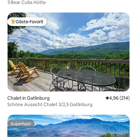
3 Bear Cubs Hütte
Gäste-Favorit
Beliebter Gäste-Favorit.
Chalet in Gatlinburg
Durchschnittli
4,96 (214)
Schöne Aussicht Chalet 3/2,5 Gatlinburg
Superhost
Superhost