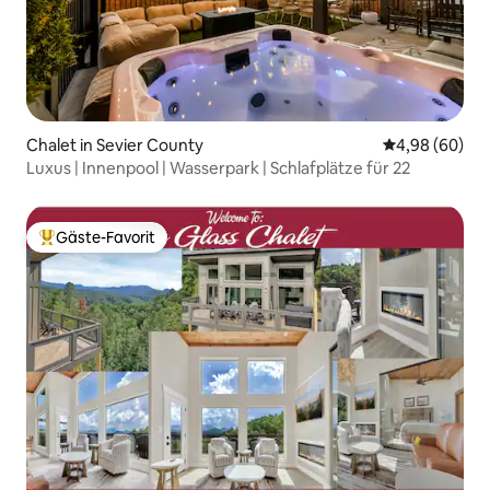
Chalet in Sevier County
Durchschnittl
4,98 (60)
Luxus | Innenpool | Wasserpark | Schlafplätze für 22
Gäste-Favorit
Beliebter Gäste-Favorit.