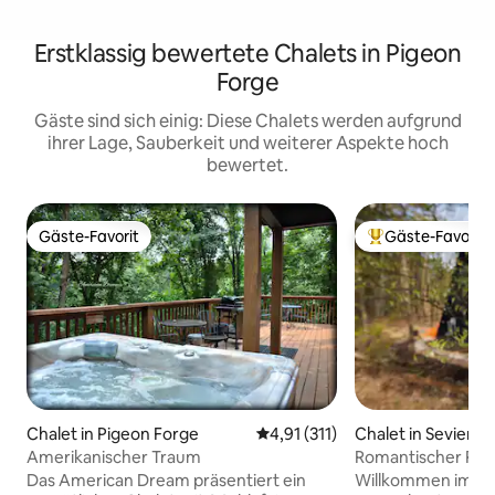
Erstklassig bewertete Chalets in Pigeon
Forge
Gäste sind sich einig: Diese Chalets werden aufgrund
ihrer Lage, Sauberkeit und weiterer Aspekte hoch
bewertet.
Gäste-Favorit
Gäste-Favorit
Gäste-Favorit
Beliebter Gäste-F
Chalet in Pigeon Forge
Durchschnittliche Bewertung: 
4,91 (311)
Chalet in Seviervill
Amerikanischer Traum
Romantischer Rah
Mountains mit Whi
Das American Dream präsentiert ein
Willkommen im On