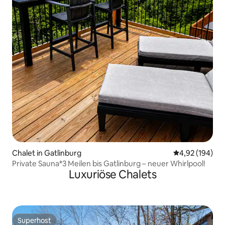
Chalet in Gatlinburg
Durchschnittli
4,92 (194)
Private Sauna*3 Meilen bis Gatlinburg – neuer Whirlpool!
Luxuriöse Chalets
Superhost
Superhost