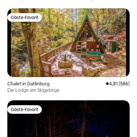
Gäste-Favorit
Gäste-Favorit
Chalet in Gatlinburg
Durchschnittli
4,81 (586)
Die Lodge am Skigebirge
Gäste-Favorit
Gäste-Favorit