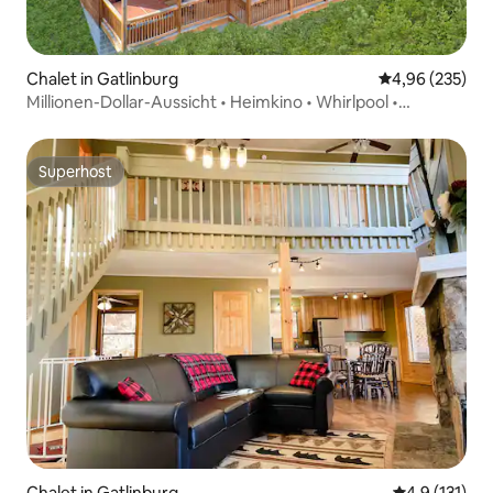
Chalet in Gatlinburg
Durchschnittli
4,96 (235)
Millionen-Dollar-Aussicht • Heimkino • Whirlpool •
Spielzimmer
Superhost
Superhost
Chalet in Gatlinburg
Durchschnitt
4,9 (131)