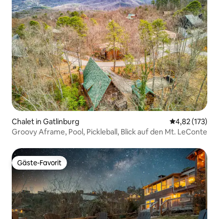
Chalet in Gatlinburg
Durchschnittl
4,82 (173)
Groovy Aframe, Pool, Pickleball, Blick auf den Mt. LeConte
Gäste-Favorit
Gäste-Favorit