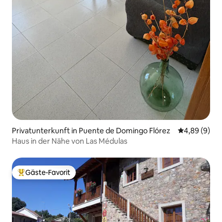
Privatunterkunft in Puente de Domingo Flórez
Durchschnitt
4,89 (9)
Haus in der Nähe von Las Médulas
Gäste-Favorit
Beliebter Gäste-Favorit.