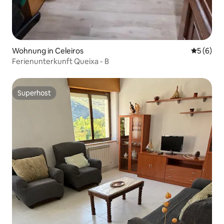
Wohnung in Celeiros
Durchschn
5 (6)
Ferienunterkunft Queixa - B
Superhost
Superhost