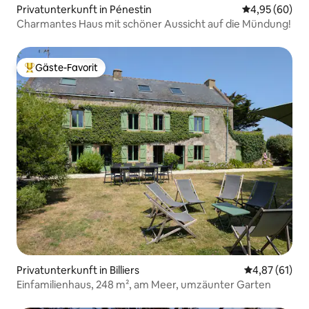
Privatunterkunft in Pénestin
Durchschnittl
4,95 (60)
Charmantes Haus mit schöner Aussicht auf die Mündung!
Gäste-Favorit
Beliebter Gäste-Favorit.
Privatunterkunft in Billiers
Durchschnitt
4,87 (61)
Einfamilienhaus, 248 m², am Meer, umzäunter Garten