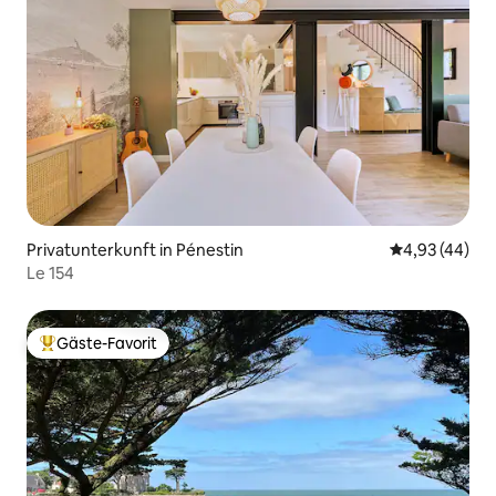
Privatunterkunft in Pénestin
Durchschnittl
4,93 (44)
Le 154
Gäste-Favorit
Beliebter Gäste-Favorit.