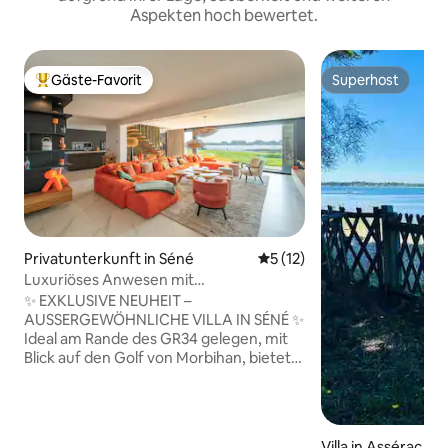
Aspekten hoch bewertet.
Gäste-Favorit
Superhost
Beliebter Gäste-Favorit.
Superhost
Privatunterkunft in Séné
Durchschnittliche Bewertun
5 (12)
Luxuriöses Anwesen mit
außergewöhnlichem Meerblick
✨ EXKLUSIVE NEUHEIT –
AUSSERGEWÖHNLICHE VILLA IN SÉNÉ ✨
Ideal am Rande des GR34 gelegen, mit
Blick auf den Golf von Morbihan, bietet
diese Architektenvilla einen
einzigartigen Rahmen für einen
unvergesslichen Aufenthalt. Genießen
Sie einen Panoramablick auf das Meer,
Villa in Assérac