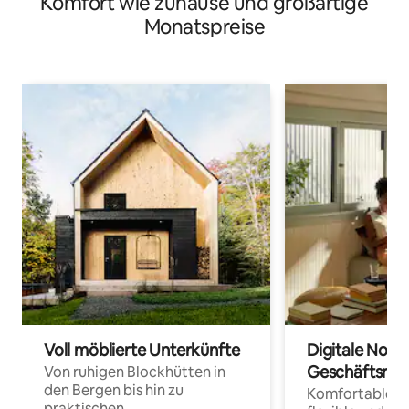
Komfort wie zuhause und großartige
Muros
Monatspreise
Voll möblierte Unterkünfte
Digitale Noma
Geschäftsrei
Von ruhigen Blockhütten in
den Bergen bis hin zu
Komfortable Un
praktischen