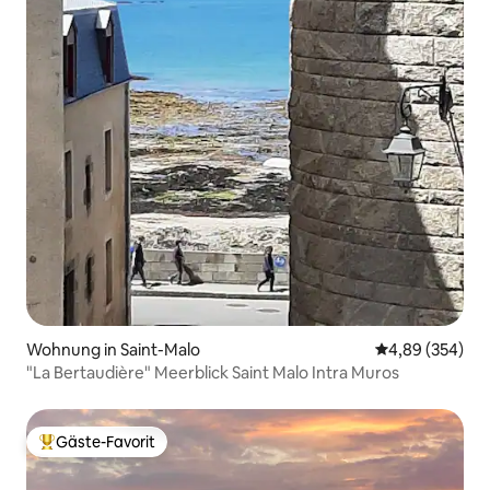
Wohnung in Saint-Malo
Durchschnittli
4,89 (354)
"La Bertaudière" Meerblick Saint Malo Intra Muros
Gäste-Favorit
Beliebter Gäste-Favorit.