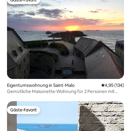
Gäste-Favorit
Gäste-Favorit
Eigentumswohnung in Saint-Malo
Durchschnittl
4,95 (134)
Gemütliche Maisonette-Wohnung für 2 Personen mit
Meerblick in St. Malo
Gäste-Favorit
Gäste-Favorit