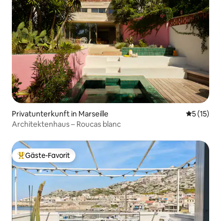
Privatunterkunft in Marseille
Durchschn
5 (15)
Architektenhaus – Roucas blanc
Gäste-Favorit
Beliebter Gäste-Favorit.