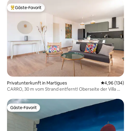
Gäste-Favorit
Beliebter Gäste-Favorit.
Privatunterkunft in Martigues
Durchschnittli
4,96 (134)
CARRO, 30 m vom Strand entfernt! Oberseite der Villa mit
Garten
Gäste-Favorit
Gäste-Favorit