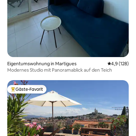
Eigentumswohnung in Martigues
Durchschnitt
4,9 (128)
Modernes Studio mit Panoramablick auf den Teich
Gäste-Favorit
Beliebter Gäste-Favorit.