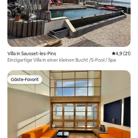
Villa in Sausset-les-Pins
Durchschnit
4,9 (21)
Einzigartige Villa in einer kleinen Bucht /S-Pool / Spa
Gäste-Favorit
Gäste-Favorit