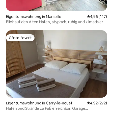
Eigentumswohnung in Marseille
Durchschnittli
4,96 (147)
Blick auf den Alten Hafen, atypisch, ruhig und klimatisiert,
T2 Chic
Gäste-Favorit
Gäste-Favorit
Eigentumswohnung in Carry-le-Rouet
Durchschnittli
4,92 (272)
Hafen und Strände zu Fuß erreichbar. Garage