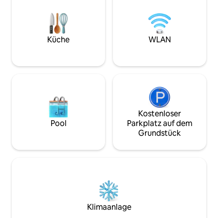
dich an der Côte Bleue der Provence!
Sie sich in einer f
exotischen Atmos
Verpassen Sie die
nicht
Küche
WLAN
Kostenloser
Pool
Parkplatz auf dem
Grundstück
Klimaanlage