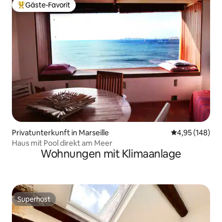
Gäste-Favorit
Beliebter Gäste-Favorit.
Privatunterkunft in Marseille
Durchschnittli
4,95 (148)
Haus mit Pool direkt am Meer
Wohnungen mit Klimaanlage
Superhost
Superhost