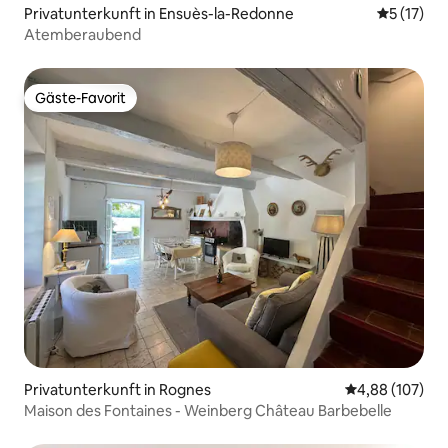
Privatunterkunft in Ensuès-la-Redonne
Durchschn
5 (17)
Atemberaubend
Gäste-Favorit
Gäste-Favorit
Privatunterkunft in Rognes
Durchschnittli
4,88 (107)
Maison des Fontaines - Weinberg Château Barbebelle