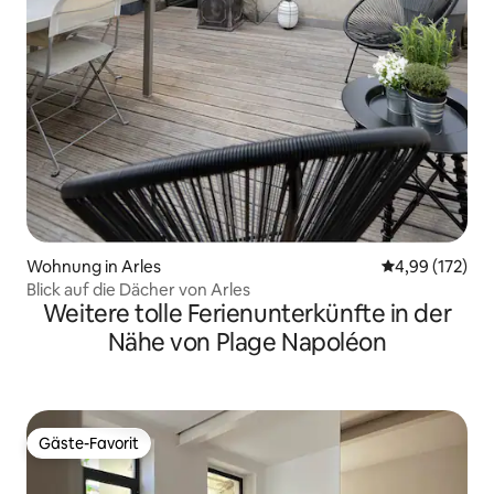
Wohnung in Arles
Durchschnittl
4,99 (172)
Blick auf die Dächer von Arles
Weitere tolle Ferienunterkünfte in der
Nähe von Plage Napoléon
Gäste-Favorit
Gäste-Favorit