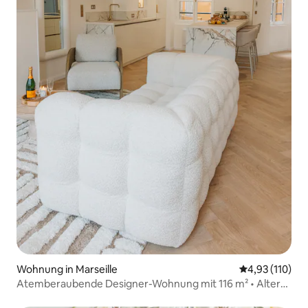
Wohnung in Marseille
Durchschnittl
4,93 (110)
Atemberaubende Designer-Wohnung mit 116 m² • Alter
Hafen mit Klimaanlage