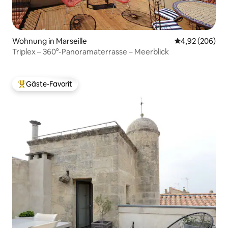
Wohnung in Marseille
Durchschnittli
4,92 (206)
Triplex – 360°-Panoramaterrasse – Meerblick
Gäste-Favorit
Beliebter Gäste-Favorit.