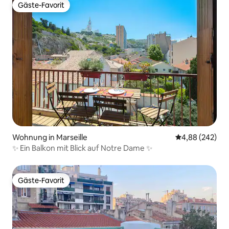
Gäste-Favorit
Gäste-Favorit
Wohnung in Marseille
Durchschnittli
4,88 (242)
✨ Ein Balkon mit Blick auf Notre Dame ✨
Gäste-Favorit
Gäste-Favorit