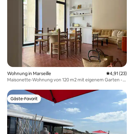
Wohnung in Marseille
Durchschnitt
4,91 (23)
Maisonette-Wohnung von 120 m2 mit eigenem Garten -
Stadtzentrum
Gäste-Favorit
Gäste-Favorit