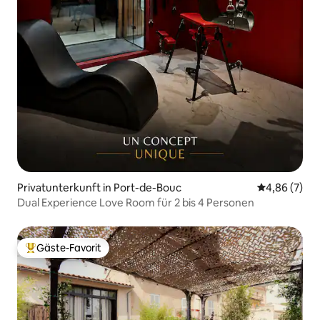
Privatunterkunft in Port-de-Bouc
Durchschnitt
4,86 (7)
Dual Experience Love Room für 2 bis 4 Personen
Gäste-Favorit
Beliebter Gäste-Favorit.