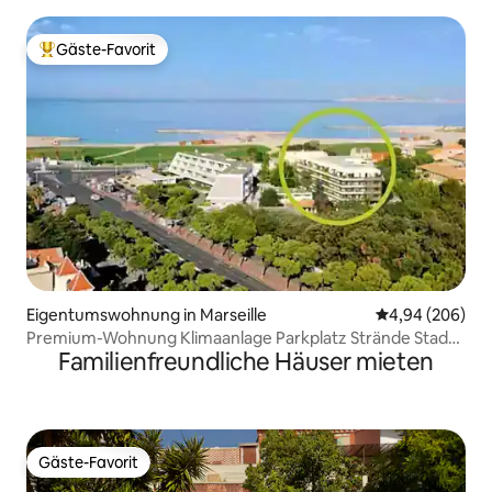
Klimaanlage WLAN
Gäste-Favorit
Beliebter Gäste-Favorit.
Eigentumswohnung in Marseille
Durchschnittli
4,94 (206)
Premium-Wohnung Klimaanlage Parkplatz Strände Stade
Familienfreundliche Häuser mieten
Vélodrome
Gäste-Favorit
Gäste-Favorit