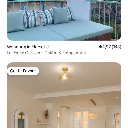
Wohnung in Marseille
Durchschnittl
4,97 (143)
La Pause Catalans: Chillen & Entspannen
Gäste-Favorit
Gäste-Favorit