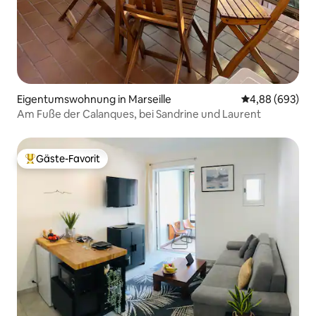
Eigentumswohnung in Marseille
Durchschnittli
4,88 (693)
Am Fuße der Calanques, bei Sandrine und Laurent
Gäste-Favorit
Beliebter Gäste-Favorit.