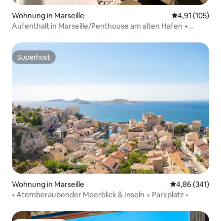
Wohnung in Marseille
Durchschnittl
4,91 (105)
Aufenthalt in Marseille/Penthouse am alten Hafen +
Klimaanlage /5*
Superhost
Superhost
Wohnung in Marseille
Durchschnittli
4,86 (341)
• Atemberaubender Meerblick & Inseln + Parkplatz •