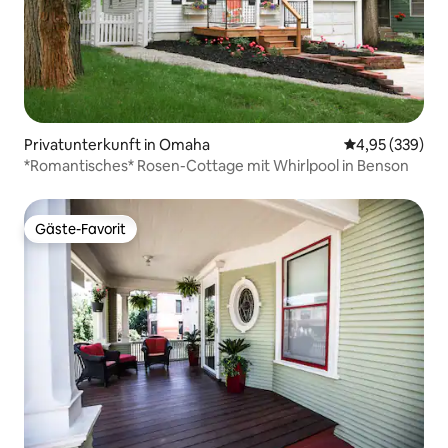
Privatunterkunft in Omaha
Durchschnittli
4,95 (339)
*Romantisches* Rosen-Cottage mit Whirlpool in Benson
Gäste-Favorit
Gäste-Favorit