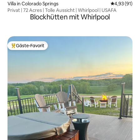
Villa in Colorado Springs
Durchschnitt
4,93 (91)
Privat | 72 Acres | Tolle Aussicht | Whirlpool | USAFA
Blockhütten mit Whirlpool
Gäste-Favorit
Beliebter Gäste-Favorit.