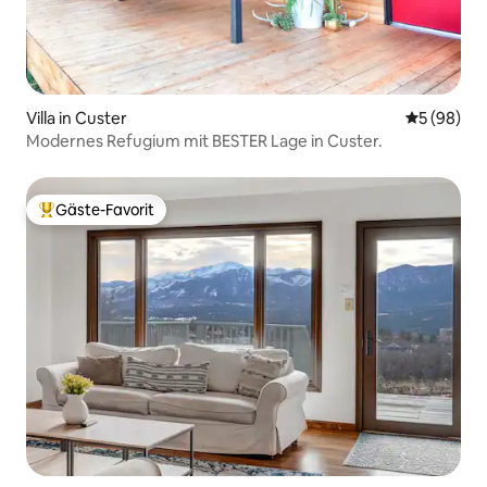
Villa in Custer
Durchschni
5 (98)
Modernes Refugium mit BESTER Lage in Custer.
Gäste-Favorit
Beliebter Gäste-Favorit.