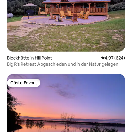
Blockhütte in Hill Point
Durchschnittli
4,97 (624)
Big R's Retreat Abgeschieden und in der Natur gelegen
Gäste-Favorit
Gäste-Favorit