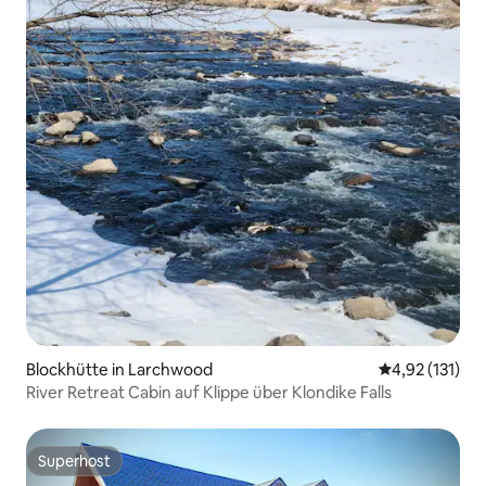
Blockhütte in Larchwood
Durchschnittl
4,92 (131)
River Retreat Cabin auf Klippe über Klondike Falls
Superhost
Superhost