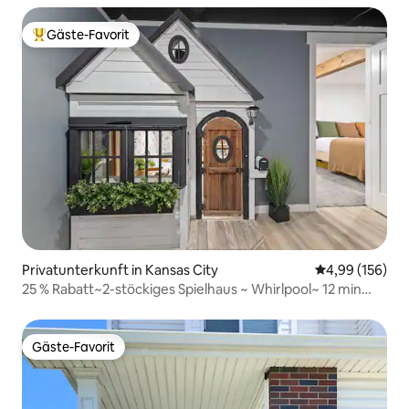
Gäste-Favorit
Beliebter Gäste-Favorit.
Privatunterkunft in Kansas City
Durchschnittli
4,99 (156)
25 % Rabatt~2-stöckiges Spielhaus ~ Whirlpool~ 12 min
zum MCI
Gäste-Favorit
Gäste-Favorit