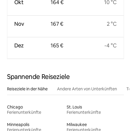
Okt
164 €
10 °C
Nov
167 €
2 °C
Dez
165 €
-4 °C
Spannende Reiseziele
Reiseziele in der Nähe
Andere Arten von Unterkünften
To
Chicago
St. Louis
Ferienunterkünfte
Ferienunterkünfte
Minneapolis
Milwaukee
Ferienunterkünfte
Ferienunterkünfte