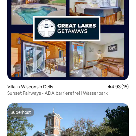
Villa in Wisconsin Dells
Durchschnitt
4,93 (15)
Sunset Fairways - ADA barrierefrei | Wasserpark
Superhost
Superhost