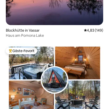
Blockhütte in Vassar
Durchschnittli
4,83 (149)
Haus am Pomona Lake
Gäste-Favorit
Beliebter Gäste-Favorit.