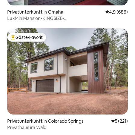
Privatunterkunft in Omaha
Durchschnittl
4,9 (686)
LuxMiniMansion•KINGSIZE-
BETTEN+Whirlpool+Sauna+Feuerstelle+Hof
Gäste-Favorit
Beliebter Gäste-Favorit.
Privatunterkunft in Colorado Springs
Durchschni
5 (221)
Privathaus im Wald