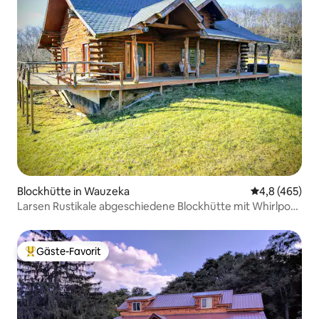
Blockhütte in Wauzeka
Durchschnittl
4,8 (465)
Larsen Rustikale abgeschiedene Blockhütte mit Whirlpool
im Freien
Gäste-Favorit
Beliebter Gäste-Favorit.