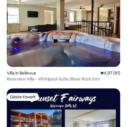
Villa in Bellevue
Durchschnitt
4,97 (91)
Riverview Villa – Whirlpool-Suite (River Rock Inn)
Gäste-Favorit
Gäste-Favorit