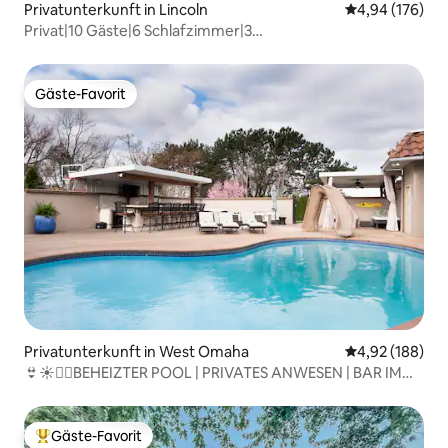
Privatunterkunft in Lincoln
Durchschnittli
4,94 (176)
Privat|10 Gäste|6 Schlafzimmer|3
Badezimmer|Whirlpool|In der Nähe der Innenstadt & I80
Gäste-Favorit
Gäste-Favorit
Privatunterkunft in West Omaha
Durchschnittli
4,92 (188)
👙☀️🏊‍♀️BEHEIZTER POOL | PRIVATES ANWESEN | BAR IM
FREIEN🌹🌺🌳
Gäste-Favorit
Beliebter Gäste-Favorit.