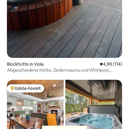
Blockhütte in Viola
Durchschnittl
4,99 (174)
Abgeschiedene Hütte, Zedernsauna und Whirlpool,
Außendusche
Gäste-Favorit
Beliebter Gäste-Favorit.