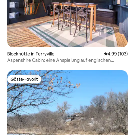
Blockhütte in Ferryville
Durchschnittli
4,99 (103)
Aspenshire Cabin: eine Anspielung auf englischen
Charme
Gäste-Favorit
Gäste-Favorit