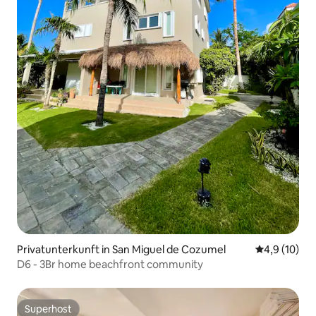
Privatunterkunft in San Miguel de Cozumel
Durchschnit
4,9 (10)
D6 - 3Br home beachfront community
Superhost
Superhost