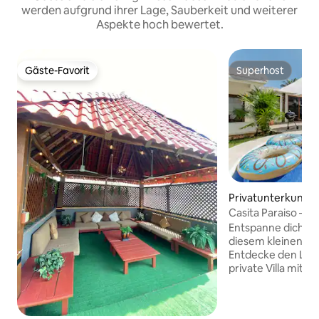
werden aufgrund ihrer Lage, Sauberkeit und weiterer
Aspekte hoch bewertet.
Gäste-Favorit
Superhost
Gäste-Favorit
Superhost
Privatunterkunft i
aiso
Casita Paraiso – Vil
Gehminuten vom S
Entspanne dich mit
diesem kleinen St
Entdecke den Luxu
private Villa mit 3
geschlossenen Wo
Nur einen ruhigen
Spaziergang von 