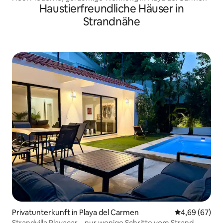
Haustierfreundliche Häuser in
Strandnähe
Privatunterkunft in Playa del Carmen
Durchschnittl
4,69 (67)
Strandvilla Playacar – nur wenige Schritte vom Strand