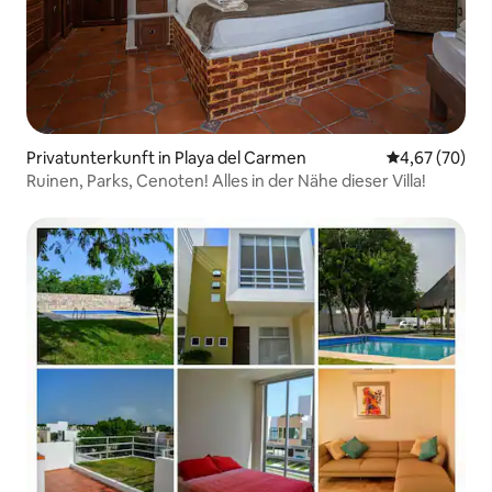
Privatunterkunft in Playa del Carmen
Durchschnittl
4,67 (70)
Ruinen, Parks, Cenoten! Alles in der Nähe dieser Villa!