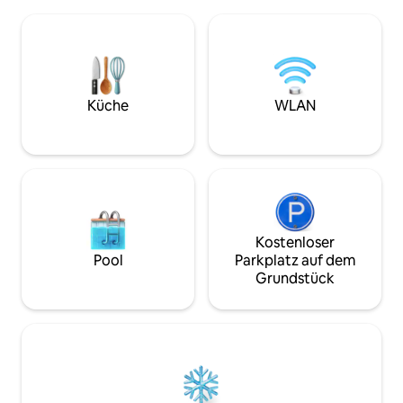
haben, an den ma
Strandtücher, einen Selbst-Check-in,
sich entspannen kann. Ganz gl
kostenlose Parkplätze und
du für einen Urla
Annehmlichkeiten im Resort-Stil. Die
Kurzurlaub oder e
Unterkunft befindet sich in einer
bist: Du hast schn
ruhigen, fußläufigen Gegend und ist
geräumige, voll a
perfekt für Paare, Familien, Freunde und
und Zugang zu ei
Küche
WLAN
Remote-Arbeitende, die Komfort,
genutzten Dachter
Zweckmäßigkeit, Entspannung und
Wellnessbereich u
unvergessliche Aufenthalte suchen.
Meerblick. Deine nächste Reise beginnt
hier!
Kostenloser
Pool
Parkplatz auf dem
Grundstück