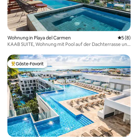
Wohnung in Playa del Carmen
Durchschn
5 (8)
KAAB SUITE, Wohnung mit Pool auf der Dachterrasse und
Meerblick
Gäste-Favorit
Beliebter Gäste-Favorit.