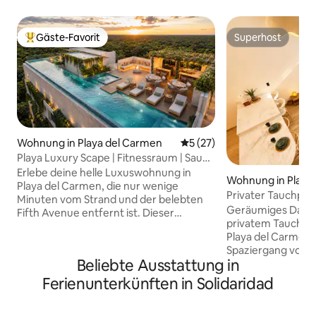
Gäste-Favorit
Superhost
Beliebter Gäste-Favorit.
Superhost
Wohnung in Playa del Carmen
Durchschnittliche Bewertun
5 (27)
Playa Luxury Scape | Fitnessraum | Sauna
| Parkplatz | Grill
Erlebe deine helle Luxuswohnung in
Wohnung in Playa
Playa del Carmen, die nur wenige
Privater Tauchpool
Minuten vom Strand und der belebten
vom Strand und d
Geräumiges Dach
Fifth Avenue entfernt ist. Dieser
entfernt
privatem Tauchbe
moderne Rückzugsort mit 2
Playa del Carmen,
Schlafzimmern verfügt über einen Pool
Spaziergang vom S
auf der Dachterrasse, einen
Beliebte Ausstattung in
Avenue, Cafés, Re
Fitnessraum, eine Sauna, einen Balkon,
Geschäften entfer
schnelles WLAN, Smart-TVs, eine
Ferienunterkünften in Solidaridad
um alles zu genieß
Waschmaschine/einen Trockner, einen
bieten hat, und gl
Aufzug, Verdunkelungsvorhänge,