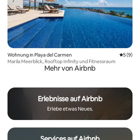
Wohnung in Playa del Carmen
Durchschn
5 (9)
Marila Meerblick, Rooftop Infinity und Fitnessraum
Mehr von Airbnb
Erlebnisse auf Airbnb
Erlebe etwas Neues.
Services auf Airbnb