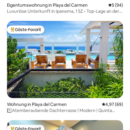
Eigentumswohnung in Playa del Carmen
Durchschni
5 (94)
Luxuriöse Unterkunft in Ipanema, 1 SZ • Top-Lage an der
38th Street • Strand in Gehweite
Gäste-Favorit
Beliebter Gäste-Favorit.
Wohnung in Playa del Carmen
Durchschnittl
4,97 (69)
*️⃣Atemberaubende Dachterrasse | Modern | Quinta
Avenida*
Gäste-Favorit