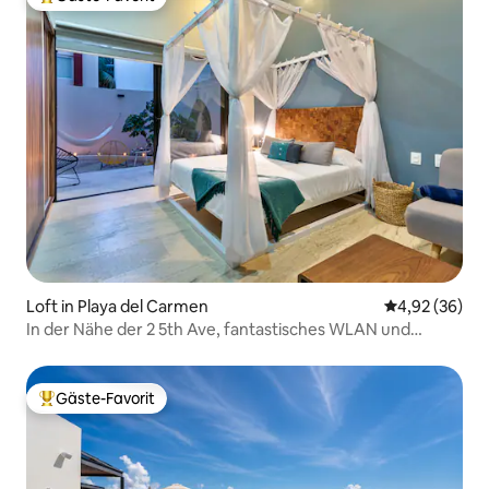
Beliebter Gäste-Favorit.
Loft in Playa del Carmen
Durchschnittl
4,92 (36)
In der Nähe der 2 5th Ave, fantastisches WLAN und
Terrasse
Gäste-Favorit
Beliebter Gäste-Favorit.