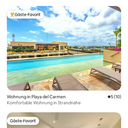
vom Strand entfernt
Gäste-Favorit
Beliebter Gäste-Favorit.
Wohnung in Playa del Carmen
Durchschn
5 (10)
Komfortable Wohnung in Strandnähe
Gäste-Favorit
Gäste-Favorit