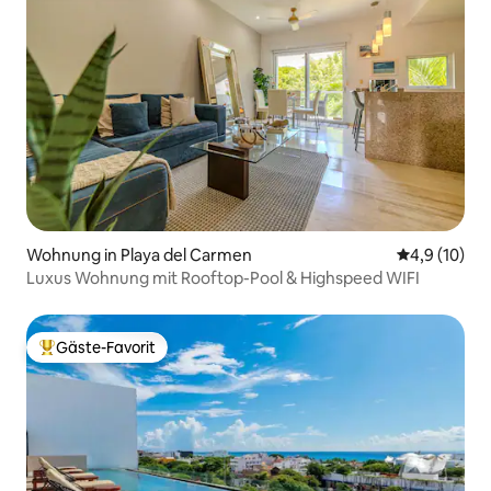
Wohnung in Playa del Carmen
Durchschnit
4,9 (10)
Luxus Wohnung mit Rooftop-Pool & Highspeed WIFI
Gäste-Favorit
Beliebter Gäste-Favorit.