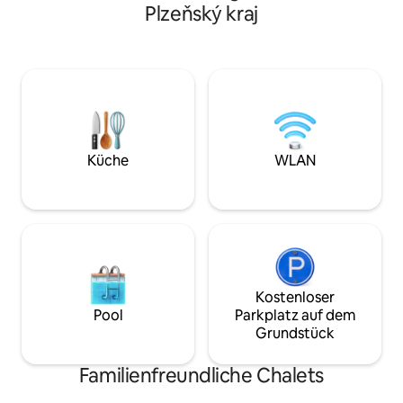
Panoramafenster o
Skigebiet Zadov - Churáňov entfernt. Es
Plzeňský kraj
Terrasse aus gen
bietet eine herrliche Aussicht auf die
Gleichzeitig wird
Umgebung und einen riesigen Garten,
Kuchen aus Heide
der es von der Umgebung trennt und
lokalen Wald geba
somit für Privatsphäre sorgt. Das
im Kamin und schal
Apartment Poplená ist modern
aus. Das Ferienhau
eingerichtet und voll ausgestattet mit
Unterkunft, sonde
einem Kaminofen, 71 m2 groß für 5 + 1
Entspannung, Ent
Personen. Rund um das Haus befindet
mit der Natur.
sich ein großer Garten mit Sauna. Das
Küche
WLAN
Zentrum mit Geschäften ist 10 Minuten
zu Fuß entfernt. Es gibt auch eine
Apotheke im Dorf.
Kostenloser
Pool
Parkplatz auf dem
Grundstück
Familienfreundliche Chalets