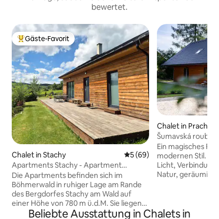
bewertet.
Gäste-Favorit
Beliebter Gäste-Favorit.
Chalet in Prachati
Šumavská rouben
Ein magisches Fa
Chalet in Stachy
Durchschnittliche Bewertun
5 (69)
modernen Stil. Hol
Apartments Stachy - Apartment
Licht, Verbindung
Popelná
Natur, geräumige 
Die Apartments befinden sich im
dich, deine Famili
Böhmerwald in ruhiger Lage am Rande
unterhalten. Der Bl
des Bergdorfes Stachy am Wald auf
gegenüberliegend
einer Höhe von 780 m ü.d.M. Sie liegen
Beliebte Ausstattung in Chalets in
Boubín kann durc
an einem sonnigen Hang, nur 5 km vom