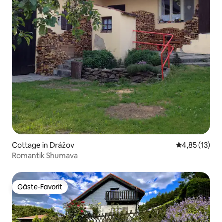
Cottage in Drážov
Durchschnitt
4,85 (13)
Romantik Shumava
Gäste-Favorit
Gäste-Favorit