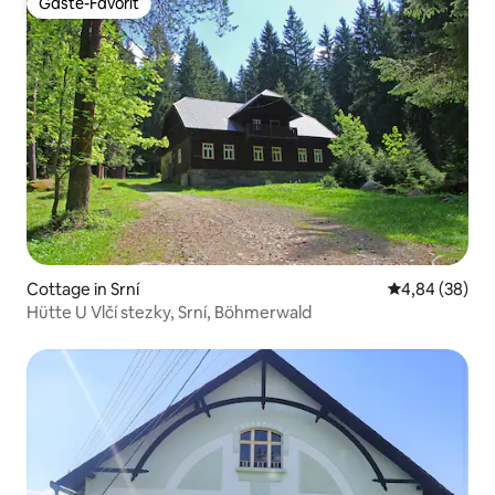
Gäste-Favorit
Gäste-Favorit
Cottage in Srní
Durchschnittl
4,84 (38)
Hütte U Vlčí stezky, Srní, Böhmerwald