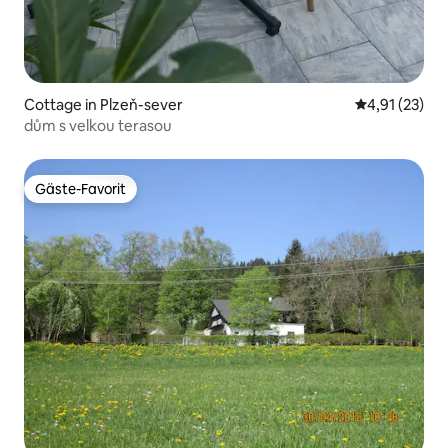
Cottage in Plzeň-sever
Durchschnitt
4,91 (23)
dům s velkou terasou
Gäste-Favorit
Gäste-Favorit