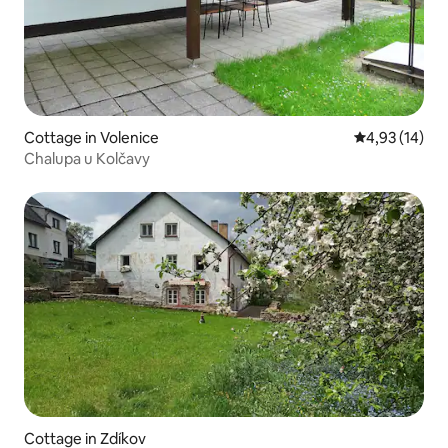
Cottage in Volenice
Durchschnitt
4,93 (14)
Chalupa u Kolčavy
Cottage in Zdíkov