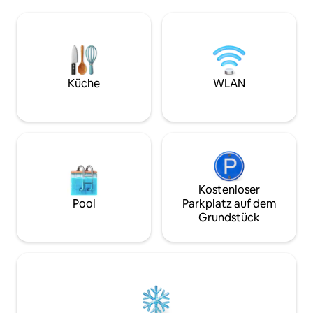
im Dachgeschoss (das erste für 3
verbringen kannst?
Erwachsene und das zweite für 4
renoviertes urspr
Erwachsene (oder zwei Erwachsene und
das dir die richtig
drei Kinder)). Du kannst den Garten mit
malerischen Dorf 
Sitzgelegenheiten im Freien und einem
der magischen Sev
Grill nutzen. Im Winter ist es von hier aus
Ort für deine perf
nicht weit zum Skifahren und
Ferienhaus ist der
Küche
WLAN
Langlaufen (Zadov, Philipsreuth, Bílá
Wochenendausflüg
stopa), und im Sommer kannst du im
Seminare oder En
Böhmerwald wandern und Rad fahren,
Meditationswoch
und wenn du daran denkst, dass du hier
eine Hochzeit feiern möchtest, ist das
auch schön :-)
Kostenloser
Pool
Parkplatz auf dem
Grundstück