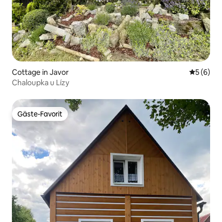
Cottage in Javor
Durchschn
5 (6)
Chaloupka u Lízy
Gäste-Favorit
Gäste-Favorit