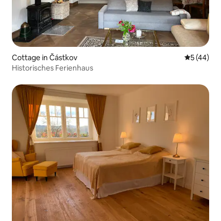
Cottage in Částkov
Durchschni
5 (44)
Historisches Ferienhaus