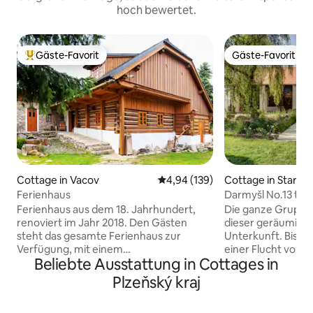
hoch bewertet.
Gäste-Favorit
Gäste-Favorit
Beliebter Gäste-Favorit.
Gäste-Favorit
Cottage in Vacov
Durchschnittliche Bewertung: 4
4,94 (139)
Cottage in Staré S
Ferienhaus
Darmyšl No.13 tsc
von ihrer besten S
Ferienhaus aus dem 18. Jahrhundert,
Die ganze Gruppe 
renoviert im Jahr 2018. Den Gästen
dieser geräumigen
steht das gesamte Ferienhaus zur
Unterkunft. Bist 
Verfügung, mit einem
einer Flucht vor d
Beliebte Ausstattung in Cottages in
Gemeinschaftsraum mit einer
hektischen Treibe
Küchenzeile, einer Toilette, einem
dem du deine Kraf
Plzeňský kraj
Badezimmer und einer Sauna im
genießen und unve
Erdgeschoss sowie zwei Schlafzimmern
Familie, Freunden