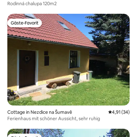
Rodinná chalupa 120m2
Gäste-Favorit
Gäste-Favorit
Cottage in Nezdice na Šumavě
Durchschnitt
4,91 (34)
Ferienhaus mit schöner Aussicht, sehr ruhig