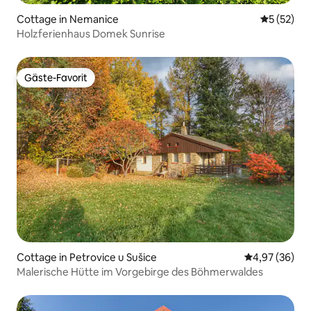
Cottage in Nemanice
Durchschn
5 (52)
Holzferienhaus Domek Sunrise
Gäste-Favorit
Gäste-Favorit
Cottage in Petrovice u Sušice
Durchschnittl
4,97 (36)
Malerische Hütte im Vorgebirge des Böhmerwaldes