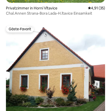
Privatzimmer in Horní Vltavice
Durchschnitt
4,91 (35)
Chal.Annen Strana-Bora Lada-H.ltavice Einsamkeit
Gäste-Favorit
Gäste-Favorit