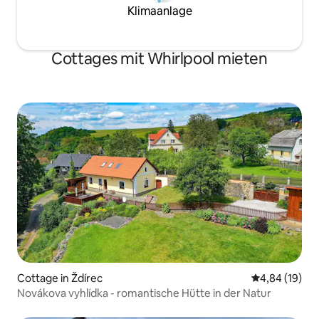
Klimaanlage
Cottages mit Whirlpool mieten
Cottage in Ždírec
Durchschnitt
4,84 (19)
Novákova vyhlídka - romantische Hütte in der Natur