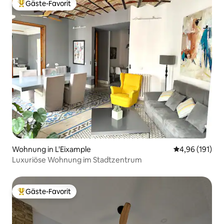
Gäste-Favorit
Beliebter Gäste-Favorit.
Wohnung in L'Eixample
Durchschnittl
4,96 (191)
Luxuriöse Wohnung im Stadtzentrum
Gäste-Favorit
Beliebter Gäste-Favorit.