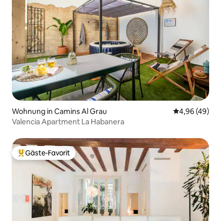
Wohnung in Camins Al Grau
Durchschnittl
4,96 (49)
Valencia Apartment La Habanera
Gäste-Favorit
Beliebter Gäste-Favorit.