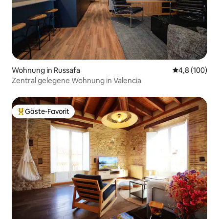
Wohnung in Russafa
Durchschnitt
4,8 (100)
Zentral gelegene Wohnung in Valencia
Gäste-Favorit
Beliebter Gäste-Favorit.