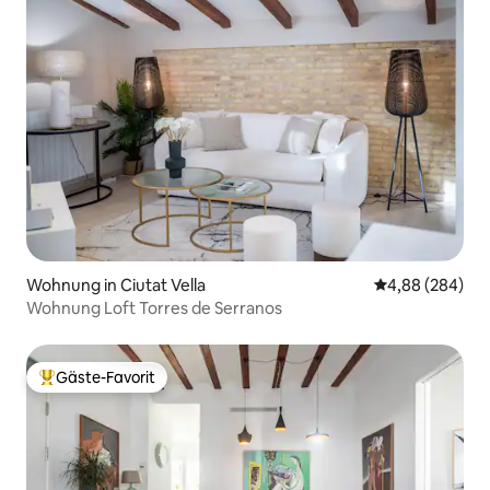
Wohnung in Ciutat Vella
Durchschnittli
4,88 (284)
Wohnung Loft Torres de Serranos
Gäste-Favorit
Beliebter Gäste-Favorit.