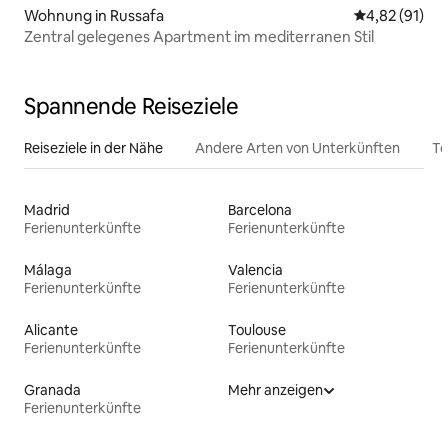
Wohnung in Russafa
Durchschnitt
4,82 (91)
Zentral gelegenes Apartment im mediterranen Stil
Spannende Reiseziele
Reiseziele in der Nähe
Andere Arten von Unterkünften
To
Madrid
Barcelona
Ferienunterkünfte
Ferienunterkünfte
Málaga
Valencia
Ferienunterkünfte
Ferienunterkünfte
Alicante
Toulouse
Ferienunterkünfte
Ferienunterkünfte
Granada
Mehr anzeigen
Ferienunterkünfte