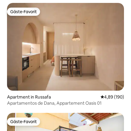
Gäste-Favorit
Gäste-Favorit
Apartment in Russafa
Durchschnittli
4,89 (190)
Apartamentos de Dana, Appartement Oasis 01
Gäste-Favorit
Gäste-Favorit