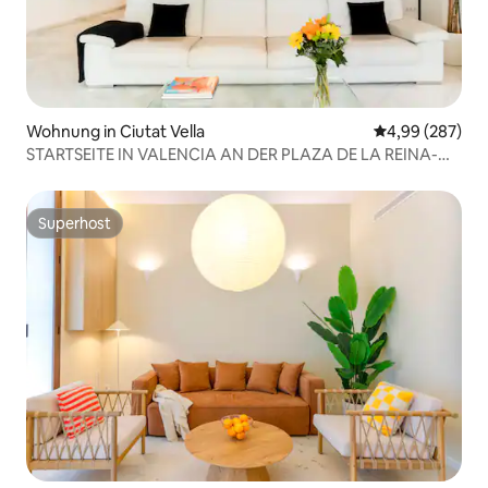
Wohnung in Ciutat Vella
Durchschnittli
4,99 (287)
STARTSEITE IN VALENCIA AN DER PLAZA DE LA REINA-
CATEDRAL
Superhost
Superhost