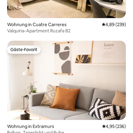
Wohnung in Cuatre Carreres
Durchschnittli
4,89 (239)
Valquiria-Apartment Ruzafa B2
Gäste-Favorit
Gäste-Favorit
Wohnung in Extramurs
Durchschnittli
4,95 (236)
Balkon, Tageslicht und Ruhe