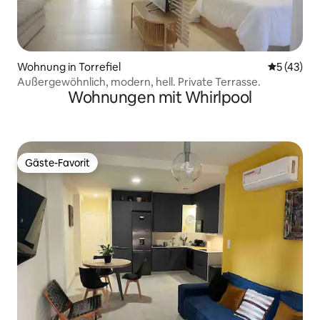
Wohnung in Torrefiel
Durchschn
5 (43)
Außergewöhnlich, modern, hell. Private Terrasse.
Wohnungen mit Whirlpool
Gäste-Favorit
Gäste-Favorit