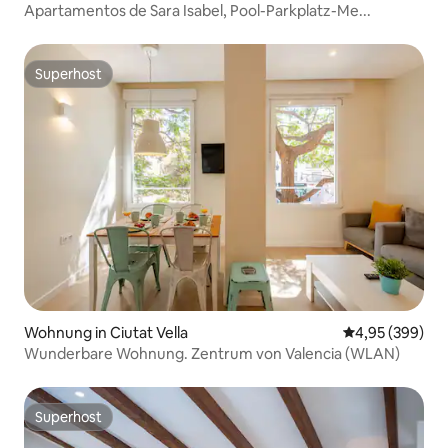
Apartamentos de Sara Isabel, Pool-Parkplatz-Me...
Superhost
Superhost
Wohnung in Ciutat Vella
Durchschnittli
4,95 (399)
Wunderbare Wohnung. Zentrum von Valencia (WLAN)
Superhost
Superhost