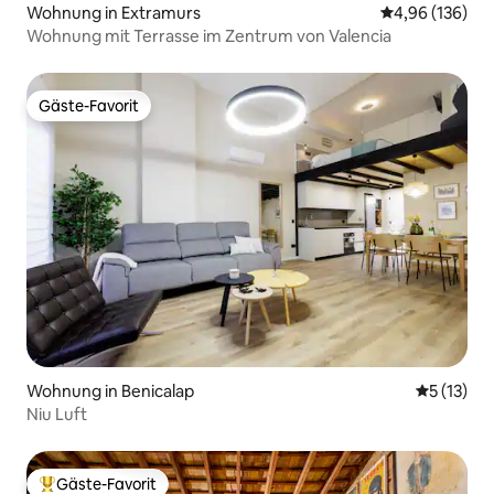
Wohnung in Extramurs
Durchschnittli
4,96 (136)
Wohnung mit Terrasse im Zentrum von Valencia
Gäste-Favorit
Gäste-Favorit
Wohnung in Benicalap
Durchschn
5 (13)
Niu Luft
Gäste-Favorit
Beliebter Gäste-Favorit.