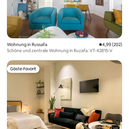
Wohnung in Russafa
Durchschnittli
4,99 (202)
Schöne und zentrale Wohnung in Ruzafa. VT-42815-V
Gäste-Favorit
Gäste-Favorit