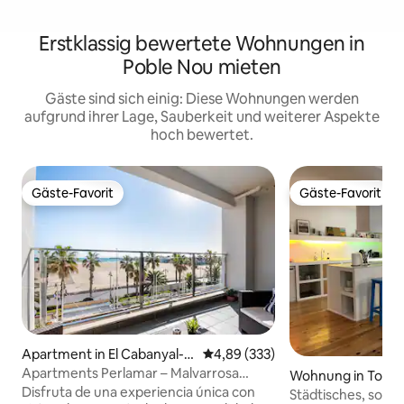
Erstklassig bewertete Wohnungen in
Poble Nou mieten
Gäste sind sich einig: Diese Wohnungen werden
aufgrund ihrer Lage, Sauberkeit und weiterer Aspekte
hoch bewertet.
Gäste-Favorit
Gäste-Favorit
Gäste-Favorit
Gäste-Favorit
Apartment in El Cabanyal-El
Durchschnittliche Bewertung: 4
4,89 (333)
Canyamelar
Apartments Perlamar – Malvarrosa
Wohnung in Torref
Beach
Disfruta de una experiencia única con
Städtisches, sonnig