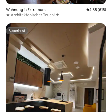
Wohnung in Extramurs
Durchschnittli
4,88 (615)
★ Architektonischer Touch! ★
Superhost
Superhost