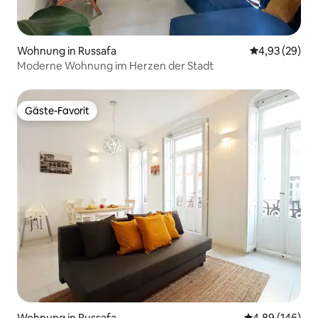
Wohnung in Russafa
Durchschnittl
4,93 (29)
Moderne Wohnung im Herzen der Stadt
Gäste-Favorit
Gäste-Favorit
Wohnung in Russafa
Durchschnittli
4,89 (146)