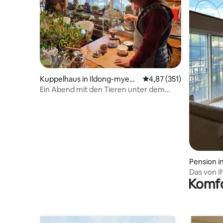
Kuppelhaus in Ildong-myeo
Durchschnittliche Bewe
4,87 (351)
n, Pocheon-si
Ein Abend mit den Tieren unter dem
Sternenhimmel (Raillakbang)
Pension 
Das von I
Komfo
in Namyan
Familie o
Minuten