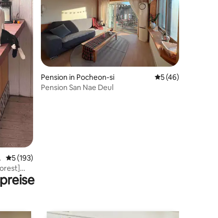
Pension in Pocheon-si
Durchschnittliche
5 (46)
Pension San Nae Deul
38 Bewertungen
Durchschnittliche Bewertung: 5 von 5, 193 Bewertungen
5 (193)
orest]
preise
Zimmer -
esco-Zone