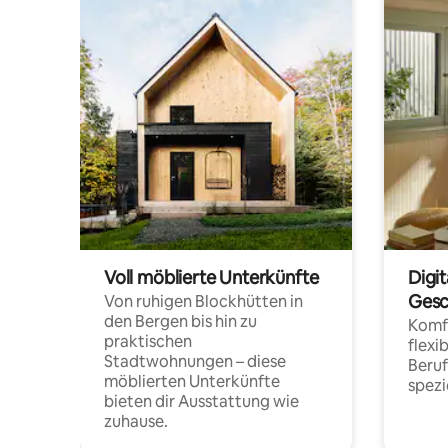
Voll möblierte Unterkünfte
Digi
Gesc
Von ruhigen Blockhütten in
den Bergen bis hin zu
Komfo
praktischen
flexi
Stadtwohnungen – diese
Beru
möblierten Unterkünfte
spezi
bieten dir Ausstattung wie
zuhause.