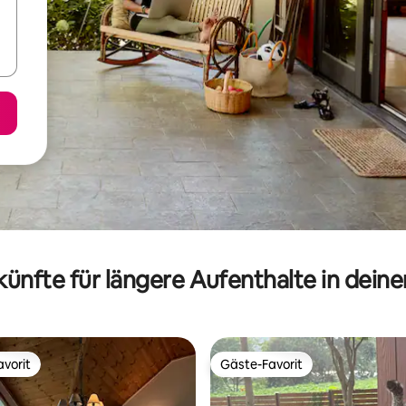
ünfte für längere Aufenthalte in dein
vorit
Gäste-Favorit
vorit
Gäste-Favorit