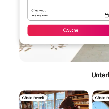
Check-out
Suche
Unterk
Gäste-Favorit
Gäste-Fa
Gäste-Favorit
Gäste-Fa