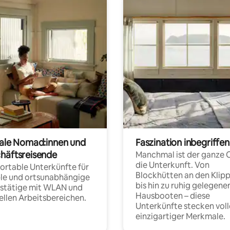
tale Nomad:innen und
Faszination inbegriffen
häftsreisende
Manchmal ist der ganze 
die Unterkunft. Von
rtable Unterkünfte für
Blockhütten an den Klip
ble und ortsunabhängige
bis hin zu ruhig gelegene
fstätige mit WLAN und
Hausbooten – diese
ellen Arbeitsbereichen.
Unterkünfte stecken voll
einzigartiger Merkmale.