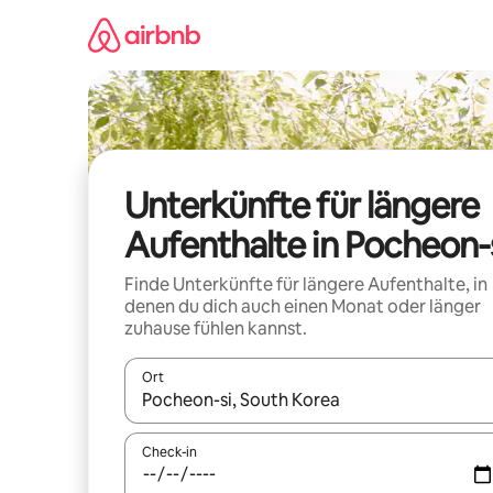
Zu
Inhalten
springen
Unterkünfte für längere
Aufenthalte in Pocheon-
Finde Unterkünfte für längere Aufenthalte, in
denen du dich auch einen Monat oder länger
zuhause fühlen kannst.
Ort
Wenn Ergebnisse verfügbar sind, navigiere mit d
Check-in