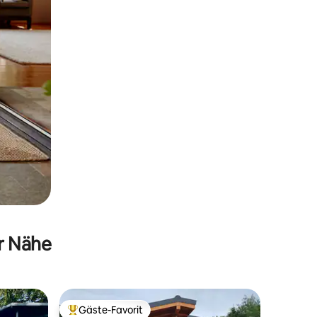
er Nähe
Gäste-Favorit
Beliebter Gäste-Favorit.