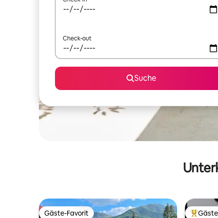
Check-out
Suche
Unterk
Gäste-Favorit
Gäste
Gäste-Favorit
Beliebte