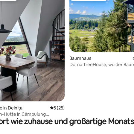
Bewertung: 5 von 5, 14 Bewertungen
Baumhaus
Dorna TreeHouse, wo der Baum
Mitbewohner ist!
e in Delnița
Durchschnittliche Bewertung: 5 von 5, 
5 (25)
-Hütte in Câmpulung
rt wie zuhause und großartige Monats
esc