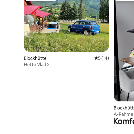
Blockhütte
Durchschnittliche 
5 (14)
Hütte Vlad 2
Blockhütt
A-Rahmen
Komfo
Moldoven