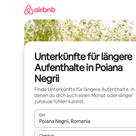
Zu
Inhalten
springen
Unterkünfte für längere
Aufenthalte in Poiana
Negrii
Finde Unterkünfte für längere Aufenthalte, in
denen du dich auch einen Monat oder länger
zuhause fühlen kannst.
Ort
Wenn Ergebnisse verfügbar sind, navigiere mit d
Check-in