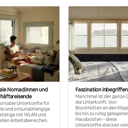
tale Nomad:innen und
Faszination inbegriffen
häftsreisende
Manchmal ist der ganze 
die Unterkunft. Von
rtable Unterkünfte für
Blockhütten an den Klip
ble und ortsunabhängige
bis hin zu ruhig gelegene
fstätige mit WLAN und
Hausbooten – diese
ellen Arbeitsbereichen.
Unterkünfte stecken voll