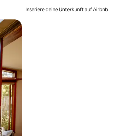
Inseriere deine Unterkunft auf Airbnb
h Berühren oder Wischgesten.