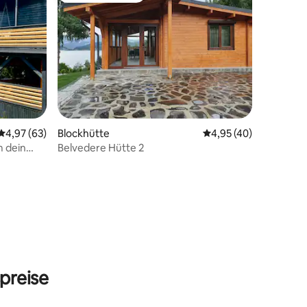
Durchschnittliche Bewertung: 4,97 von 5, 63 Bewertungen
4,97 (63)
Blockhütte
Durchschnittliche Be
4,95 (40)
 dein
Belvedere Hütte 2
25 Bewertungen
preise