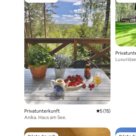
Gäste-Favorit
Gäste-Fa
Privatunt
Luxuriöse
Nähe von 
Privatunterkunft
Durchschnittliche
5 (15)
Anika. Haus am See.