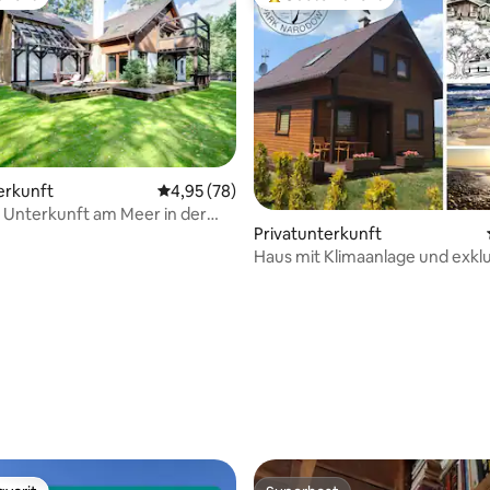
vorit
Beliebter Gäste-Favorit.
erkunft
Durchschnittliche Bewertung: 4,95 von 5, 
4,95 (78)
 Unterkunft am Meer in der
Privatunterkunft
Danzig mit Squashplatz
Haus mit Klimaanlage und exklu
Grundstück (X-IV)
 Bewertung: 5 von 5, 15 Bewertungen