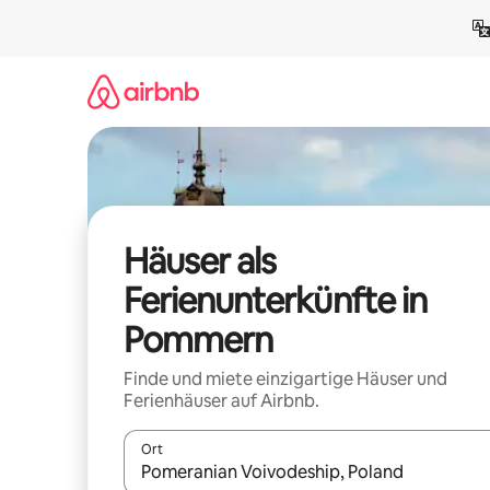
Zu
Inhalten
springen
Häuser als
Ferienunterkünfte in
Pommern
Finde und miete einzigartige Häuser und
Ferienhäuser auf Airbnb.
Ort
Wenn Ergebnisse verfügbar sind, navigiere mit d