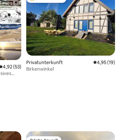
Beliebter Gäste-Favorit.
78 Bewertungen
Privatunterkunft
Durchschnittliche Be
4,95 (19)
Durchschnittliche Bewertung: 4,92 von 5, 53 Bewertungen
4,92 (53)
Birkenwinkel
sives