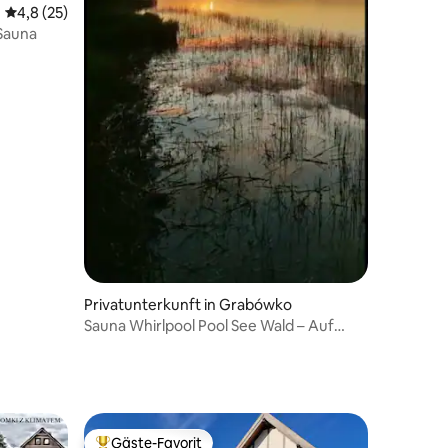
 3 Bewertungen
Durchschnittliche Bewertung: 4,8 von 5, 25 Bewertungen
4,8 (25)
 Sauna
Privatunterkunft in Grabówko
Sauna Whirlpool Pool See Wald – Auf
Luzie im Wald
Gäste-Favorit