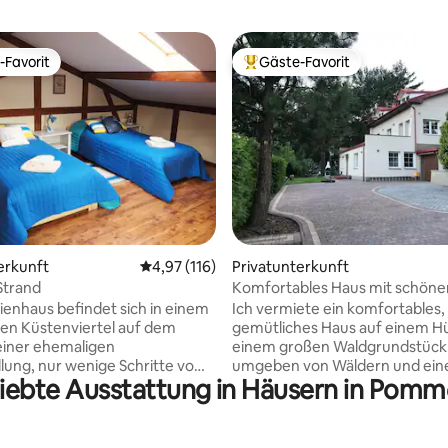
-Favorit
Gäste-Favorit
r Gäste-Favorit.
Beliebter Gäste-Favorit.
ertung: 4,96 von 5, 27 Bewertungen
erkunft
Durchschnittliche Bewertung: 4,97 von 5, 1
4,97 (116)
Privatunterkunft
Strand
Komfortables Haus mit schöne
Aussicht, umgeben von Wald
ienhaus befindet sich in einem
Ich vermiete ein komfortables,
en Küstenviertel auf dem
gemütliches Haus auf einem Hü
einer ehemaligen
einem großen Waldgrundstück
lung, nur wenige Schritte vom
umgeben von Wäldern und ei
liebte Ausstattung in Häusern in Pomm
 liegt an einer
schönen Blick auf die Umgebun
traße, die direkt zum Meer
Inmitten der Natur können Sie 
e Einrichtung und der Hinterhof
entspannen und erholen. Zur 
s spiegeln die Atmosphäre
steht ein großes Grundstück, e