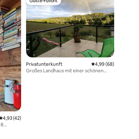
Gäste-Favorit
Gäste-Favorit
Privatunterkunft
Durchschnittliche Be
4,99 (68)
Großes Landhaus mit einer schönen
Aussicht
53 Bewertungen
Durchschnittliche Bewertung: 4,93 von 5, 42 Bewertungen
4,93 (42)
-8