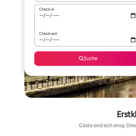
Check-in
Check-out
Suche
Erstk
Gäste sind sich einig: Di