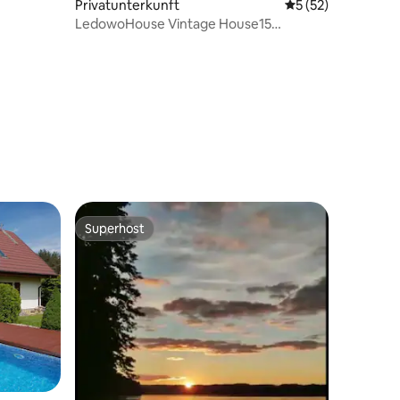
Privatunterkunft
Durchschnittliche
5 (52)
LedowoHouse Vintage House15
kinderfreundlich eigener Golfplatz
Superhost
Superhost