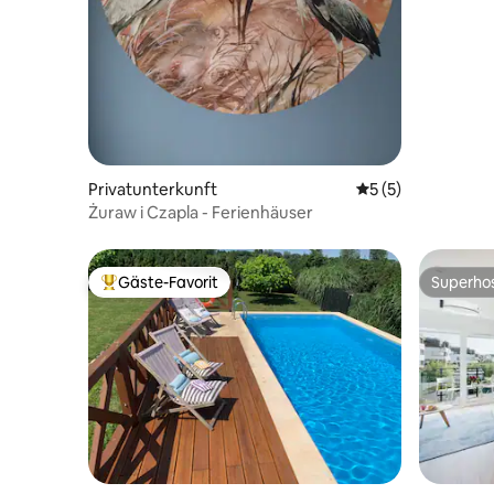
Privatunterkunft
Durchschnittliche
5 (5)
Żuraw i Czapla - Ferienhäuser
Gäste-Favorit
Superho
Beliebter Gäste-Favorit.
Superho