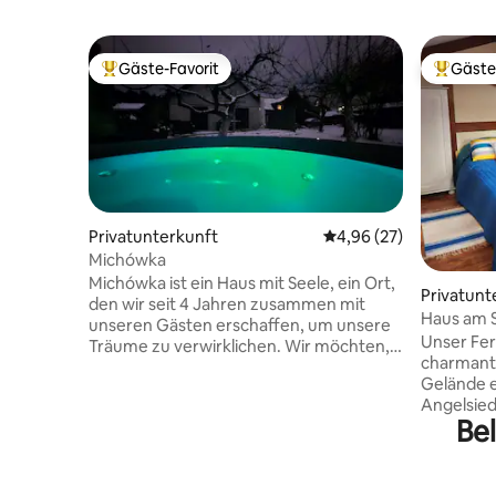
Gäste-Favorit
Gäste
Beliebter Gäste-Favorit.
Beliebte
Privatunterkunft
Durchschnittliche Bew
4,96 (27)
Michówka
Michówka ist ein Haus mit Seele, ein Ort,
Privatunt
den wir seit 4 Jahren zusammen mit
Haus am 
unseren Gästen erschaffen, um unsere
Unser Fer
Träume zu verwirklichen. Wir möchten,
charmant
dass sich unsere Gäste hier genauso
Gelände 
wohl fühlen wie zu Hause, damit Sie
Angelsied
wissen, dass Michówka für Sie da ist und
Be
Strand entfernt! Sie
auf Sie wartet, und wir, die Gastgeber,
ruhigen S
sind nur sichtbar, wenn wir Sie mit einem
führt. Di
Lächeln begrüßen, Ihnen bei allem
des Hause
während Ihres Aufenthalts helfen und