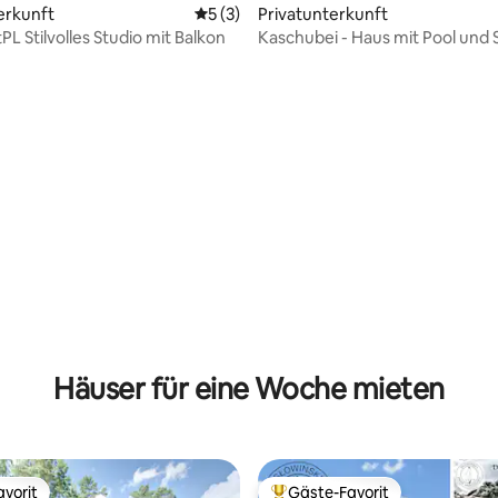
ertung: 4,96 von 5, 52 Bewertungen
erkunft
Durchschnittliche Bewertung: 5 von 5,
5 (3)
Privatunterkunft
L Stilvolles Studio mit Balkon
Kaschubei - Haus mit Pool und
Häuser für eine Woche mieten
vorit
Gäste-Favorit