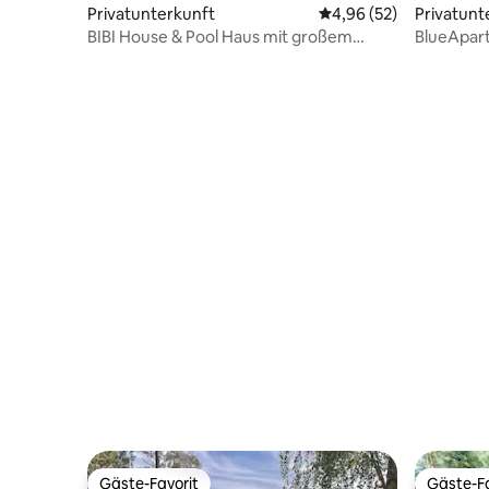
Privatunterkunft
Durchschnittliche Bew
4,96 (52)
Privatunt
BIBI House & Pool Haus mit großem
BlueApartP
Garten und Pool
Gäste-Favorit
Gäste-Fa