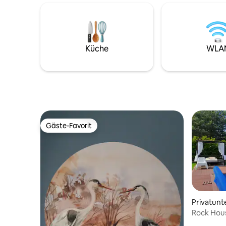
und Gesch
Sie mit Herzschmerz verabschieden
Gäste, di
müssen. WIR LADEN SIE zu einem
eine Fami
ruhigen Aufenthalt ein, mit einem
wohlfühlen
entspannenden Bad in der Badewanne
Ausgangs
und einem Buch aus Żuławy am Kamin.
Küche
WLA
Dies ist ein intim
eigener P
Fahrräder
Gäste-Favorit
Gäste-Favorit
Privatunt
Rock Hous
Kaschubi