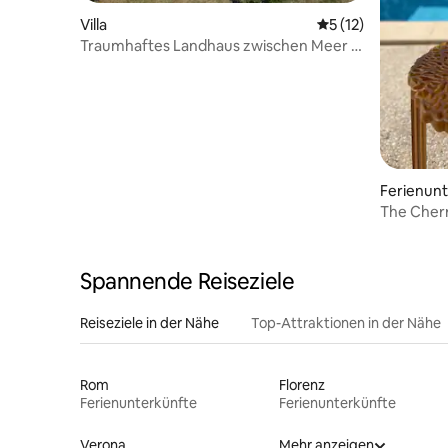
Villa
Durchschnittliche
5 (12)
Traumhaftes Landhaus zwischen Meer &
Bergen!
Ferienun
The Cher
Spannende Reiseziele
Reiseziele in der Nähe
Top-Attraktionen in der Nähe
Rom
Florenz
Ferienunterkünfte
Ferienunterkünfte
Verona
Mehr anzeigen