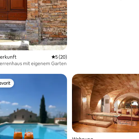
terkunft
Durchschnittliche Bewertung: 5 von 5, 
5 (20)
errenhaus mit eigenem Garten
vorit
vorit