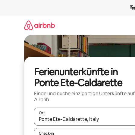
Zu
Inhalten
springen
Ferienunterkünfte in
Ponte Ete-Caldarette
Finde und buche einzigartige Unterkünfte auf
Airbnb
Ort
Wenn Ergebnisse verfügbar sind, navigiere mit d
Check-in