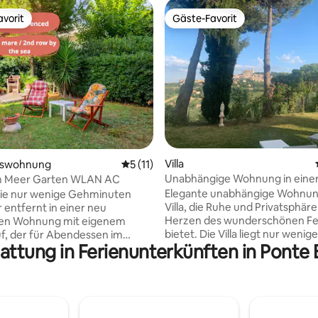
vorit
Gäste-Favorit
vorit
Gäste-Favorit
 Bewertung: 5 von 5, 5 Bewertungen
Villa
mswohnung
Durchschnittliche Bewertung: 5 von 5, 
5 (11)
Unabhängige Wohnung in einer 
m Meer Garten WLAN AC
Elegante unabhängige Wohnung
ie nur wenige Gehminuten
Villa, die Ruhe und Privatsphäre
entfernt in einer neu
Herzen des wunderschönen F
ten Wohnung mit eigenem
bietet. Die Villa liegt nur weni
f, der für Abendessen im
attung in Ferienunterkünften in Ponte
von der Adriaküste entfernt u
 Grillgerichte ausgestattet ist.
über einen großen Garten und 
ausgestattete Küche wird Sie
Annehmlichkeiten, die man sic
zu Hause fühlen lassen, während
wünschen kann: Grill,
fzimmer mit Doppelbett ideal
Entspannungsbereich im Freien
hen ist. Für die Kleinen gibt es
Parkplatz und privater Eingang, 
res und bequemes Kinderbett.