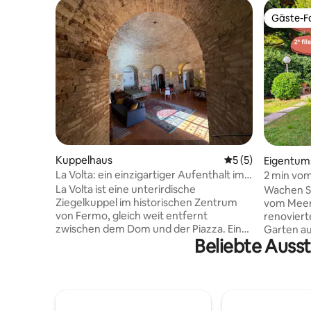
Gäste-Fa
Gäste-Fa
Kuppelhaus
Durchschnittliche
5 (5)
Eigentu
La Volta: ein einzigartiger Aufenthalt im
2 min vo
Herzen von Fermo
La Volta ist eine unterirdische
Wachen S
Ziegelkuppel im historischen Zentrum
vom Meer 
von Fermo, gleich weit entfernt
renovier
zwischen dem Dom und der Piazza. Eine
Garten au
Beliebte Ausst
unscheinbare Straßentür führt zu einem
Freien und
gemeinsamen, steilen Durchgang. An
Die voll 
der Basis öffnet sich ein privater Eingang
sich wie 
in den kreisförmigen Raum darunter. Die
das Schla
Ziegelkuppel bleibt im Sommer natürlich
zum Ausru
kühl. Die Struktur ist einfach und intakt;
ein siche