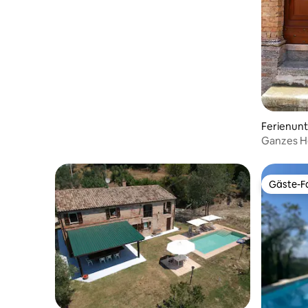
Ferienun
Ganzes H
Gäste-Fa
Gäste-Fa