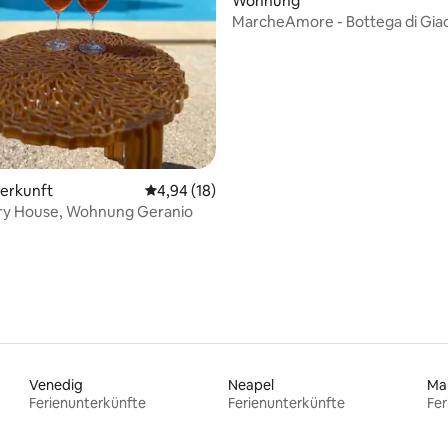
Wohnung
MarcheAmore - Bottega di Gi
 Bewertung: 5 von 5, 12 Bewertungen
Design-Suite
terkunft
Durchschnittliche Bewertung: 4,94 von 5, 
4,94 (18)
ry House, Wohnung Geranio
Venedig
Neapel
Ma
Ferienunterkünfte
Ferienunterkünfte
Fer