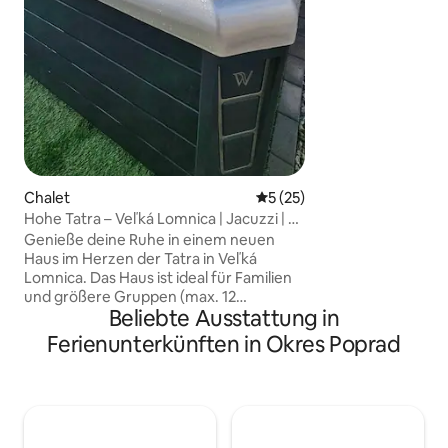
verfügt über eine
mit dem Wohnzimm
ein Doppelbett, 
eine separate Toile
Familien und Gäst
Entspannung ohne
Chalet
Durchschnittliche Bewertun
5 (25)
Hohe Tatra – Veľká Lomnica | Jacuzzi | 8
Gäste
Genieße deine Ruhe in einem neuen
Haus im Herzen der Tatra in Veľká
Lomnica. Das Haus ist ideal für Familien
und größere Gruppen (max. 12
Beliebte Ausstattung in
Personen). Die Kapazität der
Schlafzimmer beträgt 8 Gäste (+
Ferienunterkünften in Okres Poprad
weitere 4 Schlafplätze befinden sich im
Dachgeschoss - aber es gibt einen
weniger komfortablen Zugang über
elektrische Treppen). Das Haus bietet
Privatsphäre, kostenlose Parkplätze,