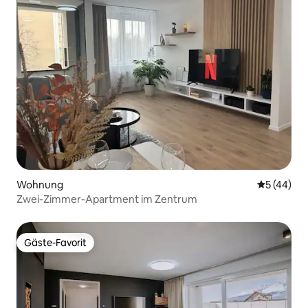
Wohnung
Durchschni
5 (44)
Zwei-Zimmer-Apartment im Zentrum
Gäste-Favorit
Gäste-Favorit