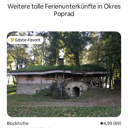
Weitere tolle Ferienunterkünfte in Okres
Poprad
Gäste-Favorit
Beliebter Gäste-Favorit.
Blockhütte
Durchschnittl
4,99 (69)