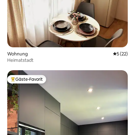
Wohnung
Durchschn
5 (22)
Heimatstadt
Gäste-Favorit
Beliebter Gäste-Favorit.