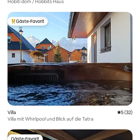
Hobití dom / Hobbits Haus
Gäste-Favorit
Beliebter Gäste-Favorit.
Villa
Durchschn
5 (32)
Villa mit Whirlpool und Blick auf die Tatra
Gäste-Favorit