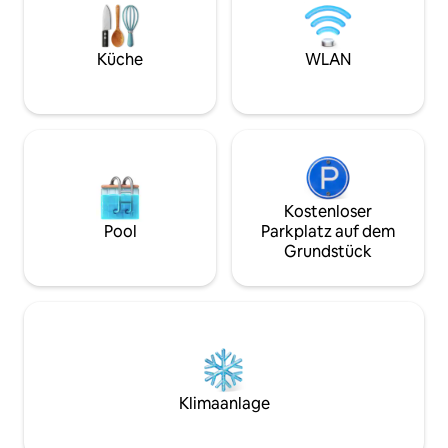
eine voll ausgestattete Küche, eine
Kinderecke und einen eingezäunten
Garten mit einer Winterterrasse. Es ist
der perfekte Ort für perfekte
Küche
WLAN
Entspannung. Sie liegt nur 10 km vom
Skigebiet in Tatranska Lomnica entfernt.
Kostenloser
Pool
Parkplatz auf dem
Grundstück
Klimaanlage