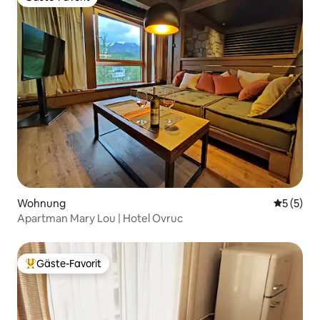
Gäste-Favorit
Wohnung
Durchsch
5 (5)
Apartman Mary Lou | Hotel Ovruc
Gäste-Favorit
Beliebter Gäste-Favorit.