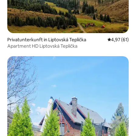
Privatunterkunft in Liptovská Teplička
Durchschnitt
4,97 (61)
Apartment HD Liptovská Teplička