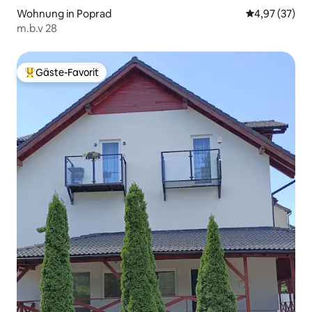
Wohnung in Poprad
Durchschnitt
4,97 (37)
m.b.v 28
Gäste-Favorit
Beliebter Gäste-Favorit.