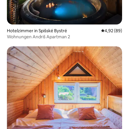
Hotelzimmer in Spišské Bystré
Durchschnittl
4,92 (89)
Wohnungen Andriš Apartman 2