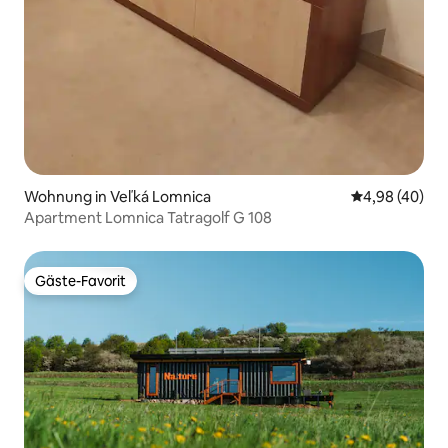
Wohnung in Veľká Lomnica
Durchschnittl
4,98 (40)
Apartment Lomnica Tatragolf G 108
Gäste-Favorit
Gäste-Favorit