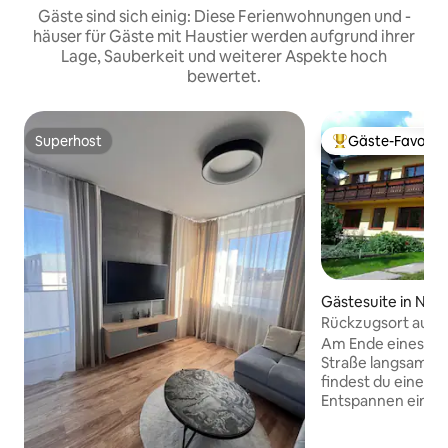
Gäste sind sich einig: Diese Ferienwohnungen und -
häuser für Gäste mit Haustier werden aufgrund ihrer
Lage, Sauberkeit und weiterer Aspekte hoch
bewertet.
Superhost
Gäste-Favorit
Superhost
Beliebter Gäste-F
Gästesuite in Nov
Rückzugsort auf ei
*Haustiere willk
Am Ende eines ruh
Straße langsam in 
findest du einen O
Entspannen einlä
Natur, mit einer g
hinter dem Haus u