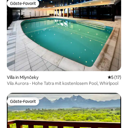
Gäste-Favorit
Gäste-Favorit
Villa in Mlynčeky
Durchschn
5 (17)
Vila Aurora - Hohe Tatra mit kostenlosem Pool, Whirlpool
Gäste-Favorit
Gäste-Favorit