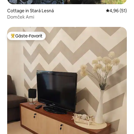
Cottage in Stará Lesná
Durchschnitt
4,96 (51)
Domček Ami
Gäste-Favorit
Beliebter Gäste-Favorit.