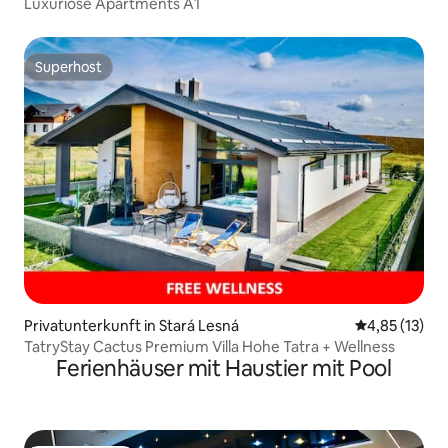
Luxuriöse Apartments A1
Superhost
Superhost
Privatunterkunft in Stará Lesná
Durchschnitt
4,85 (13)
TatryStay Cactus Premium Villa Hohe Tatra + Wellness
Ferienhäuser mit Haustier mit Pool