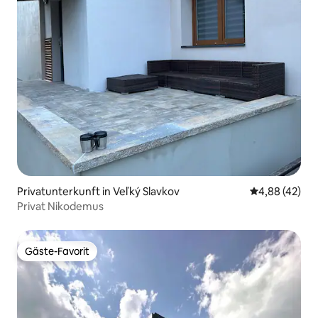
Privatunterkunft in Veľký Slavkov
Durchschnittl
4,88 (42)
Privat Nikodemus
Gäste-Favorit
Gäste-Favorit