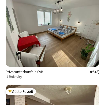
Privatunterkunft in Svit
Durchsch
5 (3)
U Baťovky
Gäste-Favorit
Beliebter Gäste-Favorit.