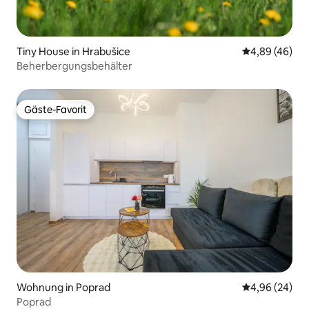
Tiny House in Hrabušice
Durchschnittl
4,89 (46)
Beherbergungsbehälter
Gäste-Favorit
Gäste-Favorit
Wohnung in Poprad
Durchschnittl
4,96 (24)
Poprad