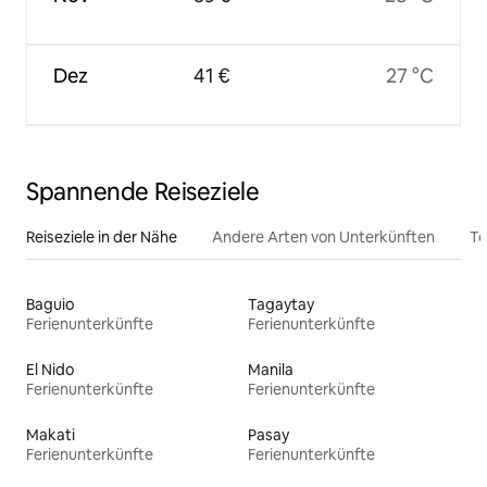
Dez
41 €
27 °C
Spannende Reiseziele
Reiseziele in der Nähe
Andere Arten von Unterkünften
To
Baguio
Tagaytay
Ferienunterkünfte
Ferienunterkünfte
El Nido
Manila
Ferienunterkünfte
Ferienunterkünfte
Makati
Pasay
Ferienunterkünfte
Ferienunterkünfte