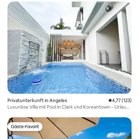
Privatunterkunft in Angeles
Durchschnittl
4,77 (123)
Luxuriöse Villa mit Pool in Clark und Koreantown – Urlaub
zu Hause
Gäste-Favorit
Gäste-Favorit