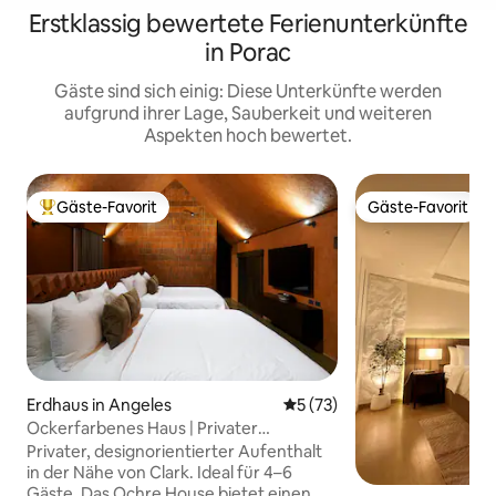
Erstklassig bewertete Ferienunterkünfte
in Porac
Gäste sind sich einig: Diese Unterkünfte werden
aufgrund ihrer Lage, Sauberkeit und weiteren
Aspekten hoch bewertet.
Gäste-Favorit
Gäste-Favorit
Beliebter Gäste-Favorit.
Gäste-Favorit
Erdhaus in Angeles
Durchschnittliche Bewertun
5 (73)
Ockerfarbenes Haus | Privater
Salzwasserpool | In der Nähe von Clark
Privater, designorientierter Aufenthalt
in der Nähe von Clark. Ideal für 4–6
Gäste. Das Ochre House bietet einen