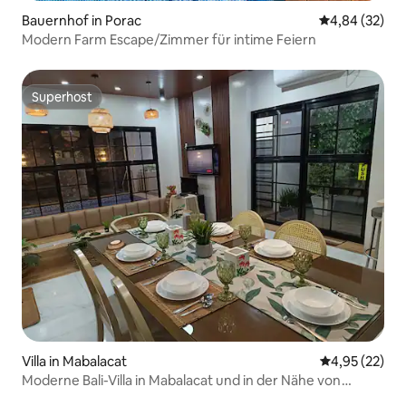
Bauernhof in Porac
Durchschnittl
4,84 (32)
Modern Farm Escape/Zimmer für intime Feiern
Superhost
Superhost
Villa in Mabalacat
Durchschnitt
4,95 (22)
Moderne Bali-Villa in Mabalacat und in der Nähe von
Angeles