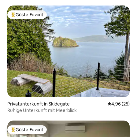
Gäste-Favorit
Beliebter Gäste-Favorit.
Privatunterkunft in Skidegate
Durchschnittl
4,96 (25)
Ruhige Unterkunft mit Meerblick
Gäste-Favorit
Beliebter Gäste-Favorit.