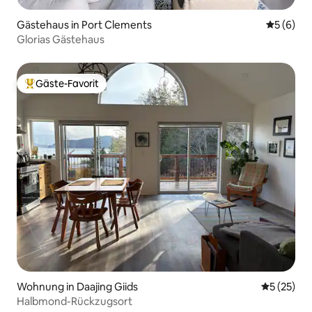
Gästehaus in Port Clements
Durchschn
5 (6)
Glorias Gästehaus
Gäste-Favorit
Beliebter Gäste-Favorit.
Wohnung in Daajing Giids
Durchschn
5 (25)
Halbmond-Rückzugsort