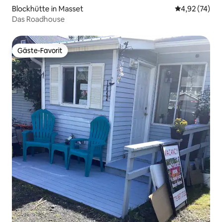
Blockhütte in Masset
Durchschnitt
4,92 (74)
Das Roadhouse
Gäste-Favorit
Gäste-Favorit