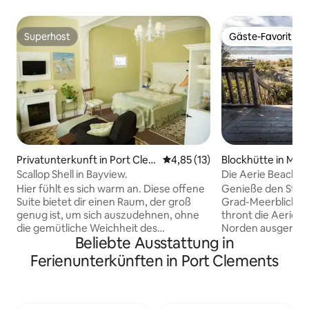
Superhost
Gäste-Favorit
Superhost
Gäste-Favorit
Privatunterkunft in Port Cle
Durchschnittliche Bewertung: 
4,85 (13)
Blockhütte in Mas
ments
Scallop Shell in Bayview.
Die Aerie Beach C
Hier fühlt es sich warm an. Diese offene
Genieße den Stran
Suite bietet dir einen Raum, der groß
Grad-Meerblick. 
genug ist, um sich auszudehnen, ohne
thront die Aerie 
die gemütliche Weichheit des
Norden ausgerich
Beliebte Ausstattung in
Ferienhauses am Meer zu verlieren. Das
sodass du die Bran
offene Konzept sorgt dafür, dass nur
der Hütte sehen kannst. The
Ferienunterkünften in Port Clements
das Badezimmer separat ist. Die Küche
eine netzunabhän
ist minimal, verfügt aber über einen
Innenbad mit Kom
Minikühlschrank, eine
beheizter Dusche
Induktionskochplatte, eine
verfügt diese Hüt