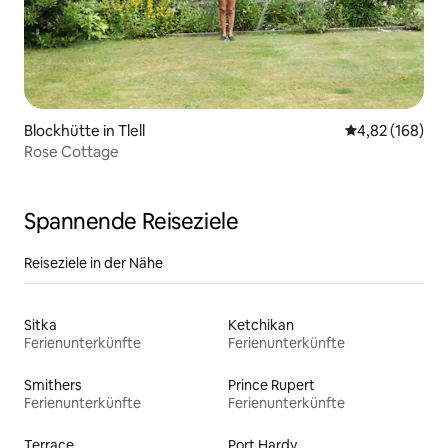
Blockhütte in Tlell
Durchschnittli
4,82 (168)
Rose Cottage
Spannende Reiseziele
Reiseziele in der Nähe
Sitka
Ketchikan
Ferienunterkünfte
Ferienunterkünfte
Smithers
Prince Rupert
Ferienunterkünfte
Ferienunterkünfte
Terrace
Port Hardy