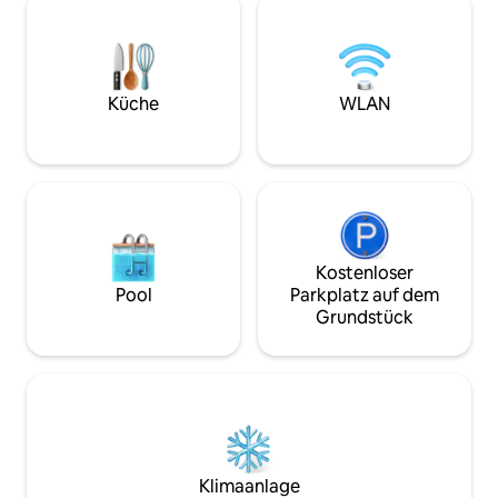
Heißluftfritteuse /einen Backofen, eine
thermostatgesteu
Mikrowelle und ein Waschbecken. Der
Fußbodenheizung
weiche, dunkle Stuhl lässt sich
Holzofen als Zusatzhei
herunterklappen, um einen zusätzlichen
wird bereitgestellt
Gast unterzubringen, wenn die
mitgebracht werde
Küche
WLAN
Kapazität des Bettes erreicht wurde. Es
nicht an das Stro
gibt einen Hofzugang, der an die Bucht
ist, gibt es grund
angrenzt, um das Wetter zu
Beleuchtung und d
beobachten.
Duschpumpe.
Kostenloser
Pool
Parkplatz auf dem
Grundstück
Klimaanlage