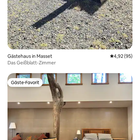
Gästehaus in Masset
Durchschnittl
4,92 (95)
Das Geißblatt-Zimmer
Gäste-Favorit
Gäste-Favorit