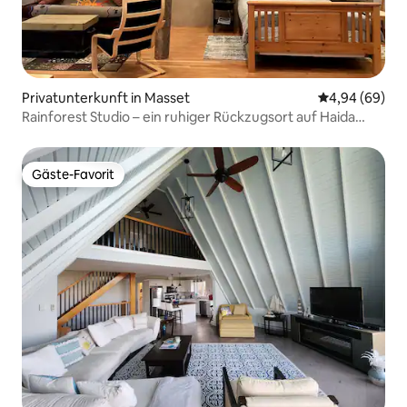
Privatunterkunft in Masset
Durchschnittl
4,94 (69)
Rainforest Studio – ein ruhiger Rückzugsort auf Haida
Gwaii
Gäste-Favorit
Gäste-Favorit