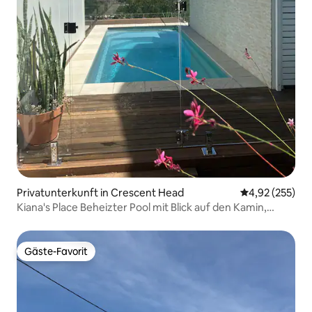
Privatunterkunft in Crescent Head
Durchschnittli
4,92 (255)
Kiana's Place Beheizter Pool mit Blick auf den Kamin,
Haustiere erlaubt
Gäste-Favorit
Gäste-Favorit