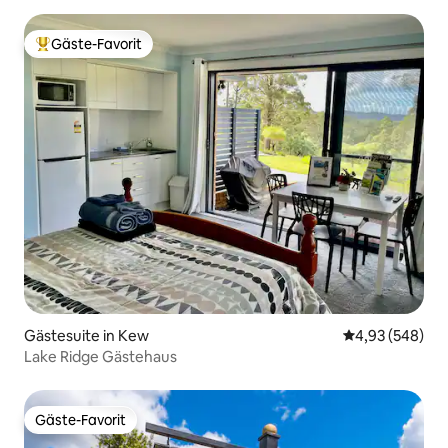
Gäste-Favorit
Beliebter Gäste-Favorit.
Gästesuite in Kew
Durchschnittli
4,93 (548)
Lake Ridge Gästehaus
Gäste-Favorit
Gäste-Favorit