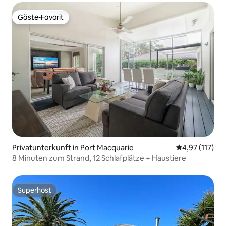
Gäste-Favorit
Gäste-Favorit
Privatunterkunft in Port Macquarie
Durchschnittl
4,97 (117)
8 Minuten zum Strand, 12 Schlafplätze + Haustiere
Superhost
Superhost