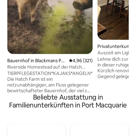
Privatunterkunft i
cquarie
Auszeit am Light
Lehne dich zurück
Bauernhof in Blackmans Poi
Durchschnittliche Bewertung: 4
4,96 (321)
in dieser ruhigen, 
nt
Riverside Homestead auf der Hatch
Kürzlich renoviert.
Farm
TIERPFLEGESTATION*KAJAKS*ANGELN*KRABBENFANG*BO
Gegend gelegen, 
Die Hatch Farm ist ein
Durchgangsstraße
netzunabhängiger, am Fluss gelegener
Wanderung. Koste
bewirtschafteter Bauernhof, der viel zu
Smart-TV im Wohn
Beliebte Ausstattung in
bieten hat: von der Interaktion mit den
Smart-TV im Schla
freundlichen Tieren über das Auswerfen
Familienunterkünften in Port Macquarie
Gehminuten vom 
deiner Angelschnur, das Zu-Wasser-
den Kamelritten e
Lassen deines Bootes von unserer
Fahrminuten von C
rustikalen Bootsrampe, die Nutzung
Kinderspielplatz, 
unserer Kajaks im Salzwasserfluss oder
Flaschenladen und
das Wärmen deiner Zehen am
entfernt. 7 Fahr