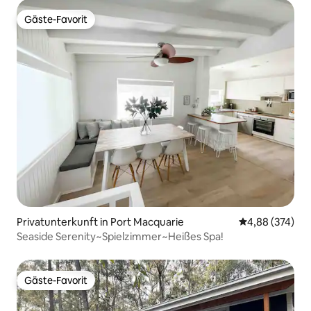
Gäste-Favorit
Gäste-Favorit
Privatunterkunft in Port Macquarie
Durchschnittli
4,88 (374)
Seaside Serenity~Spielzimmer~Heißes Spa!
Gäste-Favorit
Gäste-Favorit