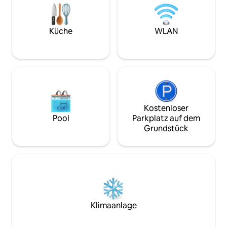
Lagerfeuer, während du dich abends
entfernt. 3 Schla
entspannst, auf die Sterne blickst und
Betten, 1 Kingsize-
einen Marshmallow röstest. Wir haben
Toiletten. Abschli
Schweine, Schafe, Ziegen, Pferde, Kühe,
Küche
WLAN
zusätzlicher Parkp
Hühner, Enten, Gänse, Truthähne,
an der Straße.
Pfauen, Meerschweinchen, Kaninchen
und Hunde.
Kostenloser
Pool
Parkplatz auf dem
Grundstück
Klimaanlage