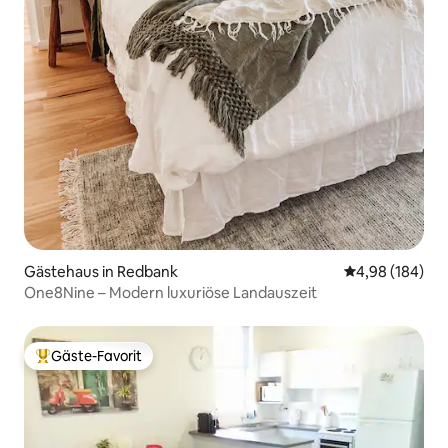
Gästehaus in Redbank
Durchschnittli
4,98 (184)
One8Nine – Modern luxuriöse Landauszeit
Gäste-Favorit
Beliebter Gäste-Favorit.