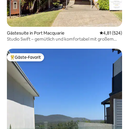
Gästesuite in Port Macquarie
Durchschnittl
4,81 (524)
Studio Swift – gemütlich und komfortabel mit großem
Außenbereich
Gäste-Favorit
Beliebter Gäste-Favorit.