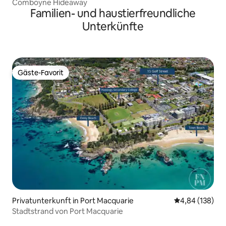
Comboyne Hideaway
Familien- und haustierfreundliche
Unterkünfte
Gäste-Favorit
Gäste-Favorit
Privatunterkunft in Port Macquarie
Durchschnittli
4,84 (138)
Stadtstrand von Port Macquarie