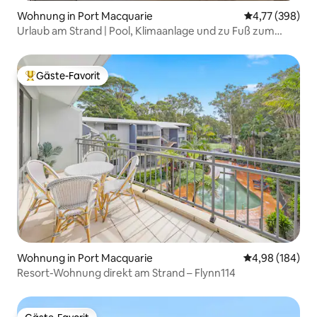
Wohnung in Port Macquarie
Durchschnittli
4,77 (398)
Urlaub am Strand | Pool, Klimaanlage und zu Fuß zum
Flynn's Beach
Gäste-Favorit
Beliebter Gäste-Favorit.
Wohnung in Port Macquarie
Durchschnittli
4,98 (184)
Resort-Wohnung direkt am Strand – Flynn114