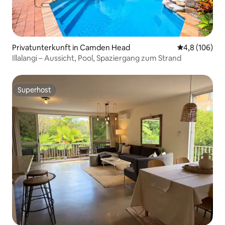
Privatunterkunft in Camden Head
Durchschnitt
4,8 (106)
Illalangi – Aussicht, Pool, Spaziergang zum Strand
Superhost
Superhost