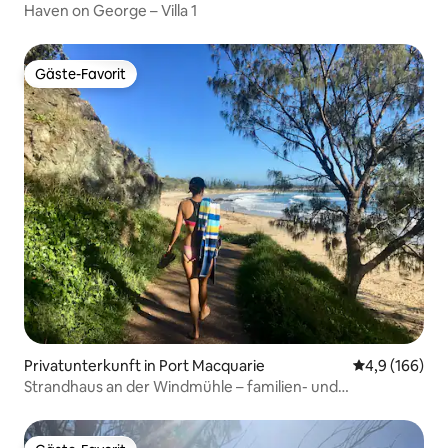
Haven on George – Villa 1
Gäste-Favorit
Gäste-Favorit
Privatunterkunft in Port Macquarie
Durchschnitt
4,9 (166)
Strandhaus an der Windmühle – familien- und
haustierfreundlich