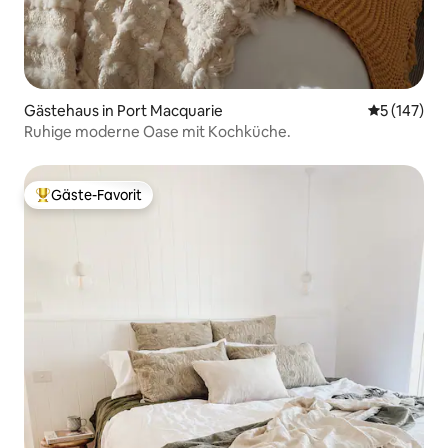
Gästehaus in Port Macquarie
Durchschni
5 (147)
Ruhige moderne Oase mit Kochküche.
Gäste-Favorit
Beliebter Gäste-Favorit.