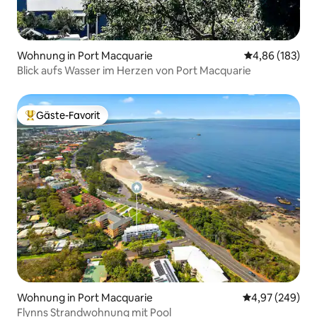
Wohnung in Port Macquarie
Durchschnittli
4,86 (183)
Blick aufs Wasser im Herzen von Port Macquarie
Gäste-Favorit
Beliebter Gäste-Favorit.
Wohnung in Port Macquarie
Durchschnittli
4,97 (249)
Flynns Strandwohnung mit Pool