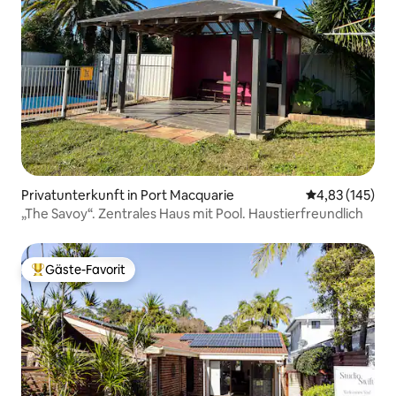
Privatunterkunft in Port Macquarie
Durchschnittl
4,83 (145)
„The Savoy“. Zentrales Haus mit Pool. Haustierfreundlich
Gäste-Favorit
Beliebter Gäste-Favorit.