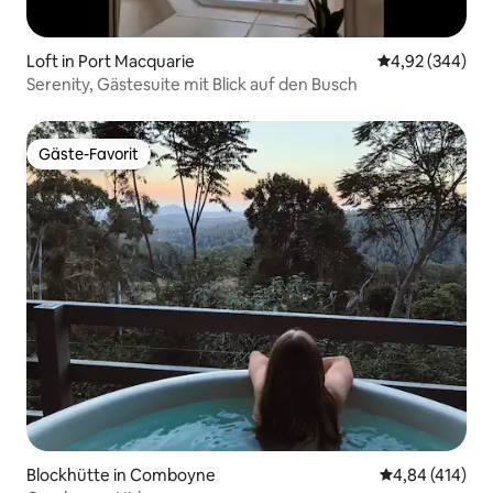
Loft in Port Macquarie
Durchschnittli
4,92 (344)
Serenity, Gästesuite mit Blick auf den Busch
Gäste-Favorit
Gäste-Favorit
Blockhütte in Comboyne
Durchschnittli
4,84 (414)