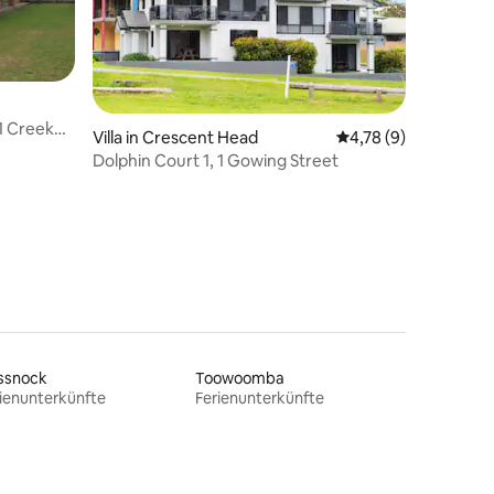
 1 Creek
Villa in Crescent Head
Durchschnittliche B
4,78 (9)
Dolphin Court 1, 1 Gowing Street
 6 Bewertungen
ssnock
Toowoomba
ienunterkünfte
Ferienunterkünfte