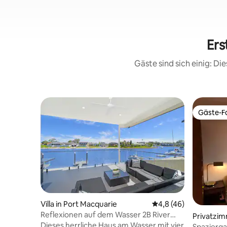
Ers
Gäste sind sich einig: D
Gäste-Fa
Gäste-Fa
Villa in Port Macquarie
Durchschnittliche Be
4,8 (46)
Reflexionen auf dem Wasser 2B River
Privatzim
Park Road, Port Macquarie
Dieses herrliche Haus am Wasser mit vier
arie
Spazierga