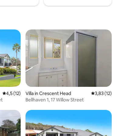
Es gibt
pulsierenden lokalen Lebens vor der
an
Haustür haben möchten. Nur 25 Minuten
 Strand
von Port Macquarie entfernt.
 5 Bewertungen
Durchschnittliche Bewertung: 4,5 von 5, 12 Bewertungen
4,5 (12)
Villa in Crescent Head
Durchschnittliche Be
3,83 (12)
et
Bellhaven 1, 17 Willow Street