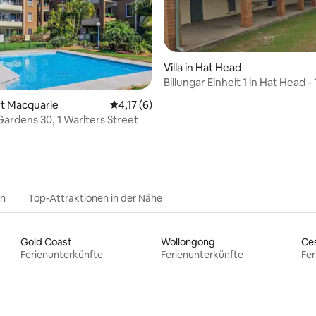
Villa in Hat Head
Billungar Einheit 1 in Hat Head -
Street
ort Macquarie
Durchschnittliche Bewertung: 4,17 von 5,
4,17 (6)
Gardens 30, 1 Warlters Street
en
Top-Attraktionen in der Nähe
Gold Coast
Wollongong
Ce
Ferienunterkünfte
Ferienunterkünfte
Fer