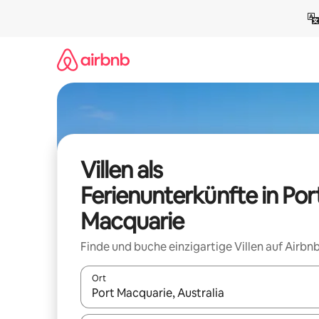
Zu
Inhalten
springen
Villen als
Ferienunterkünfte in Por
Macquarie
Finde und buche einzigartige Villen auf Airbnb
Ort
Wenn Ergebnisse verfügbar sind, navigiere mit d