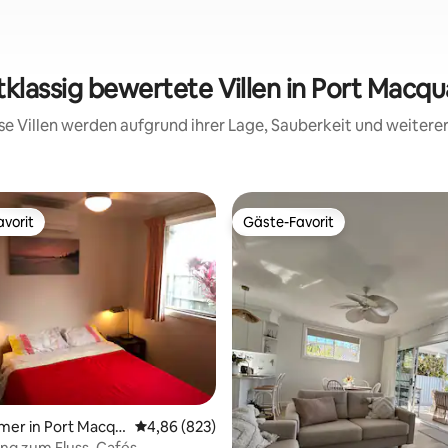
tklassig bewertete Villen in Port Macqu
iese Villen werden aufgrund ihrer Lage, Sauberkeit und weiter
vorit
Gäste-Favorit
vorit
Gäste-Favorit
wertung: 4,8 von 5, 46 Bewertungen
mer in Port Macqu
Durchschnittliche Bewertung: 4,86 von 5, 8
4,86 (823)
ng zum Fluss, Cafés,