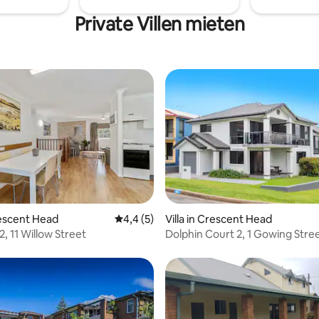
Sonnenliege faulenzen kannst. 
auch eine Außendusche, die m
Private Villen mieten
benutzen kann, wenn man vom
zurückkehrt.
Crescent Head
Durchschnittliche Bewertung: 4,4 von 5,
4,4 (5)
Villa in Crescent Head
, 11 Willow Street
Dolphin Court 2, 1 Gowing Stre