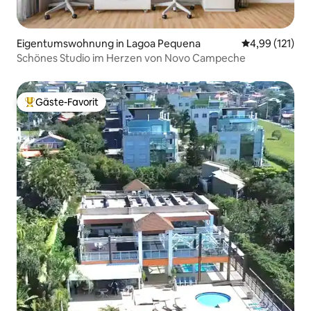
Eigentumswohnung in Lagoa Pequena
Durchschnittl
4,99 (121)
Schönes Studio im Herzen von Novo Campeche
Gäste-Favorit
Beliebter Gäste-Favorit.