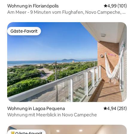
Wohnung in Florianópolis
Durchschnittl
4,99 (101)
Am Meer - 9 Minuten vom Flughafen, Novo Campeche, 2
Zimmer
Gäste-Favorit
Gäste-Favorit
Wohnung in Lagoa Pequena
Durchschnittl
4,94 (251)
Wohnung mit Meerblick in Novo Campeche
Gäste-Favorit