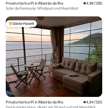
Privatunterkunft in Ribeirão da Ilha
Durchschnittli
4,98 (128)
Solar da Península: Whirlpool und Meerblick!
Gäste-Favorit
Beliebter Gäste-Favorit.
Privatunterkunft in Ribeirão da Ilha
Durchschnittli
4,94 (120)
Geräumiges Haus, direkt am Strand und mit Meerblick