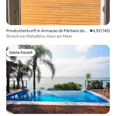
Privatunterkunft in Armacao do Pântano do S
Durchschnittl
4,93 (145)
ul
Strand von Matadeiro, Haus am Meer
Gäste-Favorit
Gäste-Favorit