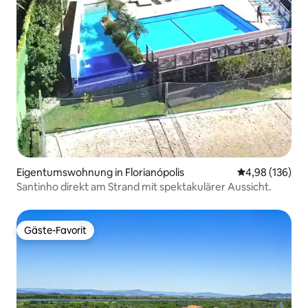
Eigentumswohnung in Florianópolis
Durchschnittli
4,98 (136)
Santinho direkt am Strand mit spektakulärer Aussicht.
Gäste-Favorit
Gäste-Favorit