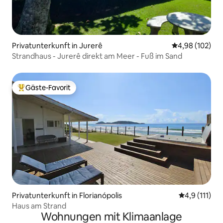
Privatunterkunft in Jurerê
Durchschnittli
4,98 (102)
Strandhaus - Jurerê direkt am Meer - Fuß im Sand
Gäste-Favorit
Beliebter Gäste-Favorit.
Privatunterkunft in Florianópolis
Durchschnitt
4,9 (111)
Haus am Strand
Wohnungen mit Klimaanlage