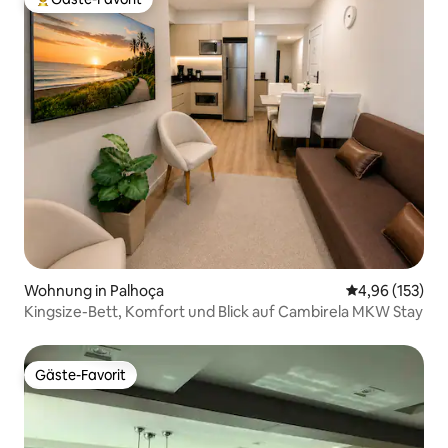
Beliebter Gäste-Favorit.
Wohnung in Palhoça
Durchschnittl
4,96 (153)
Kingsize-Bett, Komfort und Blick auf Cambirela MKW Stay
Gäste-Favorit
Gäste-Favorit