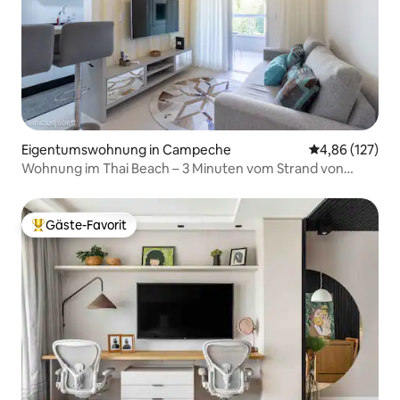
Eigentumswohnung in Campeche
Durchschnittl
4,86 (127)
Wohnung im Thai Beach – 3 Minuten vom Strand von
Campeche entfernt
Gäste-Favorit
Beliebter Gäste-Favorit.