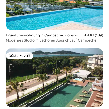
Eigentumswohnung in Campeche, Florianóp
Durchschnittli
4,87 (109)
olis
Modernes Studio mit schöner Aussicht auf Campeche
OKA224
Gäste-Favorit
Gäste-Favorit