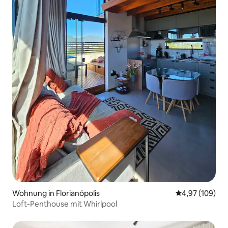
Wohnung in Florianópolis
Durchschnittli
4,97 (109)
Loft-Penthouse mit Whirlpool