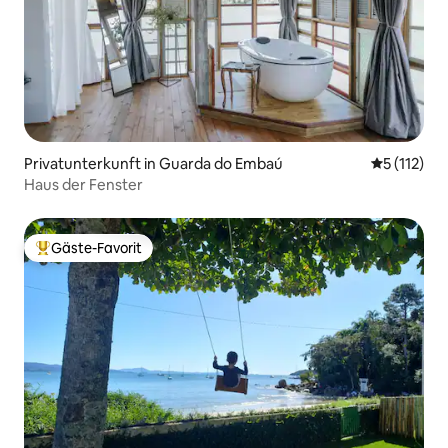
Privatunterkunft in Guarda do Embaú
Durchschni
5 (112)
Haus der Fenster
Gäste-Favorit
Beliebter Gäste-Favorit.