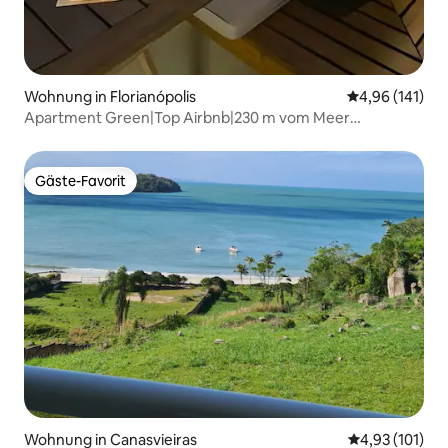
Wohnung in Florianópolis
Durchschnittl
4,96 (141)
Apartment Green|Top Airbnb|230 m vom Meer
entfernt|2 Suiten|Whirlpool
Gäste-Favorit
Gäste-Favorit
Wohnung in Canasvieiras
Durchschnittl
4,93 (101)