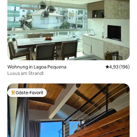
Wohnung in Lagoa Pequena
Durchschnittli
4,93 (196)
Luxus am Strand!
Gäste-Favorit
Beliebter Gäste-Favorit.