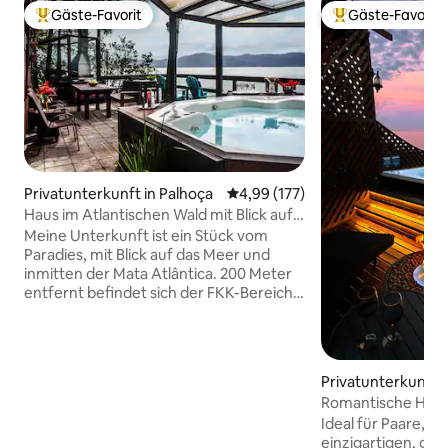
Gäste-Favorit
Gäste-Favorit
Beliebter Gäste-Favorit.
Beliebter Gäste-F
Privatunterkunft in Palhoça
Durchschnittliche Bewertung: 4
4,99 (177)
Haus im Atlantischen Wald mit Blick auf
das Meer
Meine Unterkunft ist ein Stück vom
Paradies, mit Blick auf das Meer und
inmitten der Mata Atlântica. 200 Meter
entfernt befindet sich der FKK-Bereich
Pedras Altas und auch das Restaurant
Pedras Altas Beach. Jeder verliebt sich in
meinen Ort, die üppige Natur, wilde
Vögel wie Tukan, Aracuã, blaue Tiés,
Privatunterkunft i
Kanarienvögel und Sabiás. Sie können
s
Romantische Hütt
Meeresfrüchte und Austern probieren,
Whirlpools mit Ka
Ideal für Paare, hi
die auf Farmen in der Nähe meines
einzigartigen, gem
Platzes gezüchtet werden. Der Ort ist