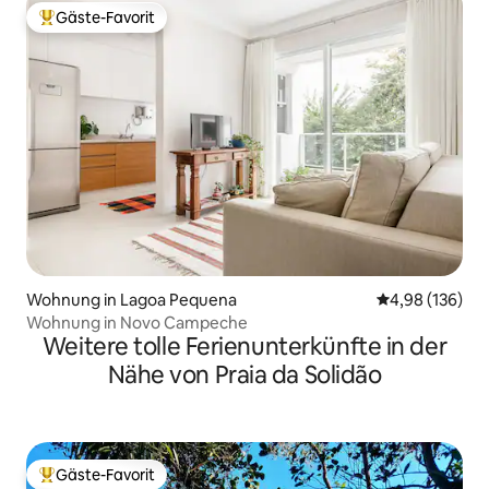
Gäste-Favorit
Beliebter Gäste-Favorit.
Wohnung in Lagoa Pequena
Durchschnittli
4,98 (136)
Wohnung in Novo Campeche
Weitere tolle Ferienunterkünfte in der
Nähe von Praia da Solidão
Gäste-Favorit
Beliebter Gäste-Favorit.