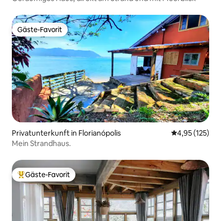
Gäste-Favorit
Gäste-Favorit
Privatunterkunft in Florianópolis
Durchschnittl
4,95 (125)
Mein Strandhaus.
Gäste-Favorit
Beliebter Gäste-Favorit.