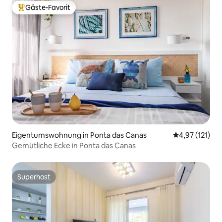
Gäste-Favorit
Beliebter Gäste-Favorit.
Eigentumswohnung in Ponta das Canas
Durchschnittl
4,97 (121)
Gemütliche Ecke in Ponta das Canas
Superhost
Superhost