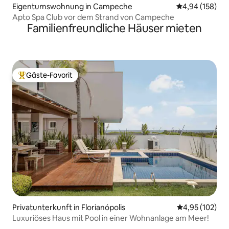
Eigentumswohnung in Campeche
Durchschnittli
4,94 (158)
Apto Spa Club vor dem Strand von Campeche
Familienfreundliche Häuser mieten
Gäste-Favorit
Beliebter Gäste-Favorit.
Privatunterkunft in Florianópolis
Durchschnittl
4,95 (102)
Luxuriöses Haus mit Pool in einer Wohnanlage am Meer!