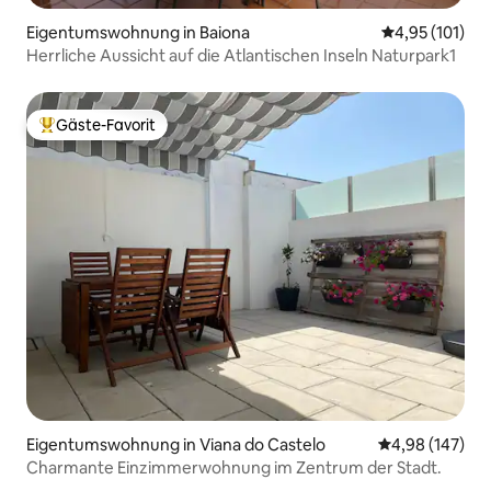
Eigentumswohnung in Baiona
Durchschnittl
4,95 (101)
Herrliche Aussicht auf die Atlantischen Inseln Naturpark1
Gäste-Favorit
Beliebter Gäste-Favorit.
Eigentumswohnung in Viana do Castelo
Durchschnittli
4,98 (147)
Charmante Einzimmerwohnung im Zentrum der Stadt.