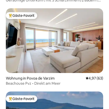
Geräumige Unterkunft mit 3 Schlafzimmern/2 Bädern |
Historisches Zentrum Braga
Gäste-Favorit
Beliebter Gäste-Favorit.
Wohnung in Povoa de Varzim
Durchschnittl
4,97 (63)
Beachouse Pvz • Direkt am Meer
Gäste-Favorit
Beliebter Gäste-Favorit.