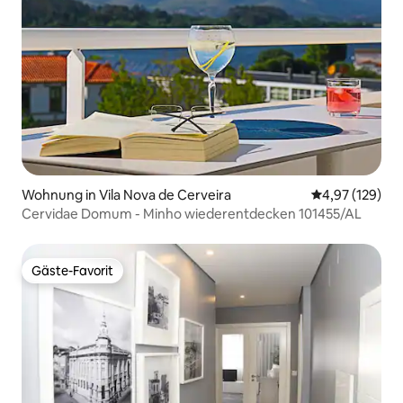
Wohnung in Vila Nova de Cerveira
Durchschnittl
4,97 (129)
Cervidae Domum - Minho wiederentdecken 101455/AL
Gäste-Favorit
Gäste-Favorit