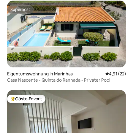
Superhost
Superhost
Eigentumswohnung in Marinhas
Durchschnitt
4,91 (22)
Casa Nascente - Quinta do Ranhada - Privater Pool
Gäste-Favorit
Beliebter Gäste-Favorit.