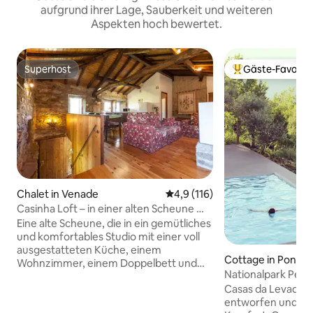
aufgrund ihrer Lage, Sauberkeit und weiteren
Aspekten hoch bewertet.
Superhost
Gäste-Favorit
Superhost
Beliebter Gäste-F
Chalet in Venade
Durchschnittliche Bewertung:
4,9 (116)
Casinha Loft – in einer alten Scheune mit
Garten
Eine alte Scheune, die in ein gemütliches
und komfortables Studio mit einer voll
ausgestatteten Küche, einem
Cottage in Ponte 
Wohnzimmer, einem Doppelbett und
Nationalpark Pene
einem Zustellbett für Kinder
LevadaT2
Casas da Levada si
umgewandelt wurde. Der Außenbereich
entworfen und ge
ist komplett mit Blumenbeeten