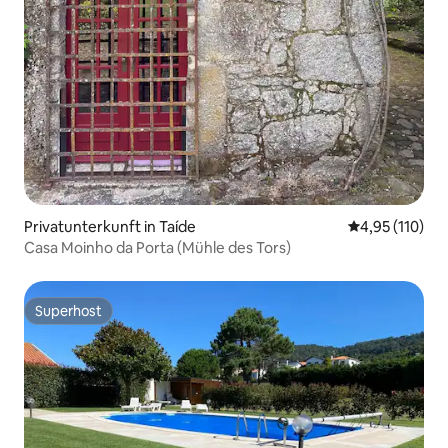
Privatunterkunft in Taíde
Durchschnittl
4,95 (110)
Casa Moinho da Porta (Mühle des Tors)
Superhost
Superhost