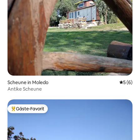
Scheune in Moledo
Durchschn
5 (6)
Antike Scheune
Gäste-Favorit
Beliebter Gäste-Favorit.