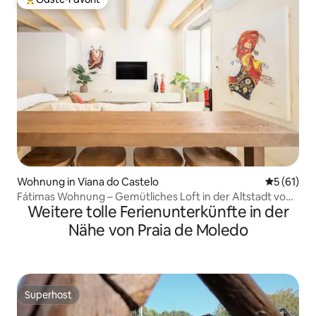
Beliebter Gäste-Favorit.
Wohnung in Viana do Castelo
Durchschn
5 (61)
Fátimas Wohnung – Gemütliches Loft in der Altstadt von
Weitere tolle Ferienunterkünfte in der
Viana
Nähe von Praia de Moledo
Superhost
Superhost