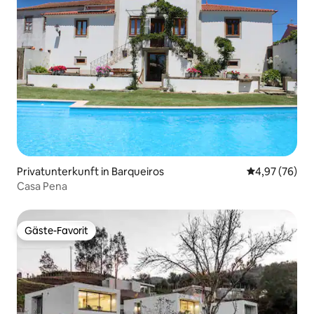
Privatunterkunft in Barqueiros
Durchschnittl
4,97 (76)
Casa Pena
Gäste-Favorit
Gäste-Favorit