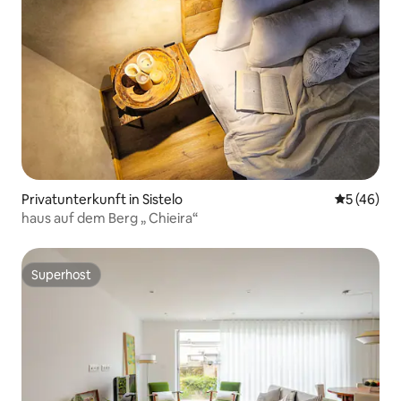
Privatunterkunft in Sistelo
Durchschni
5 (46)
haus auf dem Berg „ Chieira“
Superhost
Superhost