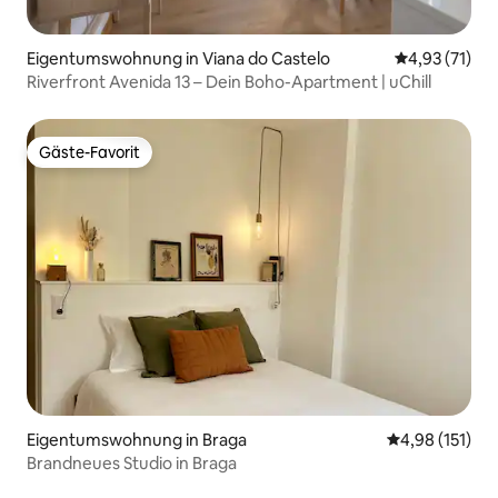
Eigentumswohnung in Viana do Castelo
Durchschnitt
4,93 (71)
Riverfront Avenida 13 – Dein Boho-Apartment | uChill
Gäste-Favorit
Gäste-Favorit
Eigentumswohnung in Braga
Durchschnittl
4,98 (151)
Brandneues Studio in Braga