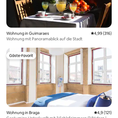
Wohnung in Guimaraes
Durchschnittli
4,99 (316)
Wohnung mit Panoramablick auf die Stadt
Gäste-Favorit
Gäste-Favorit
Wohnung in Braga
Durchschnitt
4,9 (121)