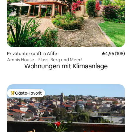
Privatunterkunft in Afife
Durchschnittli
4,95 (108)
Amnis House – Fluss, Berg und Meer!
Wohnungen mit Klimaanlage
Gäste-Favorit
Beliebter Gäste-Favorit.