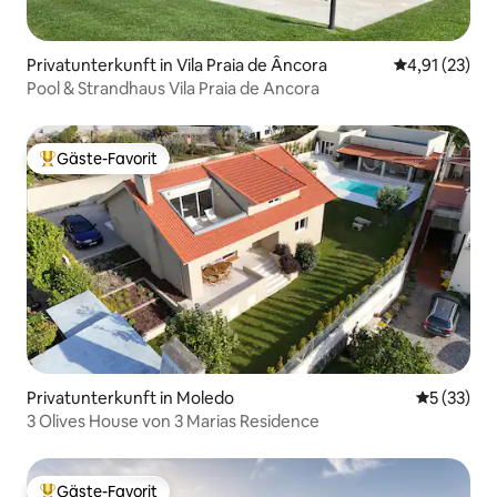
Privatunterkunft in Vila Praia de Âncora
Durchschnitt
4,91 (23)
Pool & Strandhaus Vila Praia de Ancora
Gäste-Favorit
Beliebter Gäste-Favorit.
Privatunterkunft in Moledo
Durchschn
5 (33)
3 Olives House von 3 Marias Residence
Gäste-Favorit