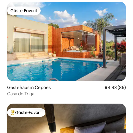
Gäste-Favorit
Gäste-Favorit
Gästehaus in Cepões
Durchschnittl
4,93 (86)
Casa do Trigal
Gäste-Favorit
Beliebter Gäste-Favorit.