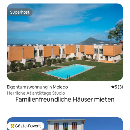
Superhost
Superhost
Eigentumswohnung in Moledo
Durchsch
5 (3)
Herrliche Atlantiktage Studio
Familienfreundliche Häuser mieten
Gäste-Favorit
Beliebter Gäste-Favorit.