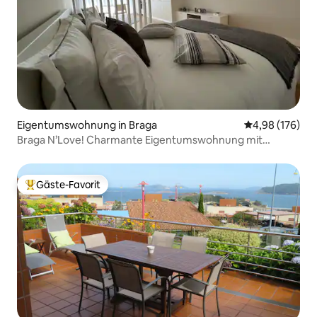
Eigentumswohnung in Braga
Durchschnittli
4,98 (176)
Braga N’Love! Charmante Eigentumswohnung mit
Terrasse.
Gäste-Favorit
Beliebter Gäste-Favorit.