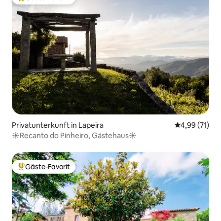
Beliebter Gäste-Favorit.
Privatunterkunft in Lapeira
Durchschnitt
4,99 (71)
☀️Recanto do Pinheiro, Gästehaus☀️
Gäste-Favorit
Beliebter Gäste-Favorit.