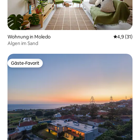
Wohnung in Moledo
Durchschnit
4,9 (31)
Algen im Sand
Gäste-Favorit
Gäste-Favorit