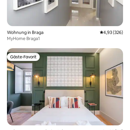
Wohnung in Braga
Durchschnittli
4,93 (326)
MyHome Braga1
Gäste-Favorit
Gäste-Favorit