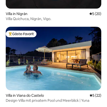
Villa in Nigrán
Durchschni
5 (20)
Villa Quichuca, Nigrán, Vigo.
Gäste-Favorit
Beliebter Gäste-Favorit.
Villa in Viana do Castelo
Durchschn
5 (22)
Design-Villa mit privatem Pool und Meerblick | Yuna