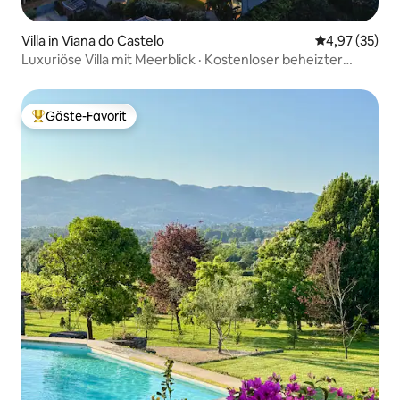
Villa in Viana do Castelo
Durchschnitt
4,97 (35)
Luxuriöse Villa mit Meerblick · Kostenloser beheizter
Innenpool
Gäste-Favorit
Beliebter Gäste-Favorit.