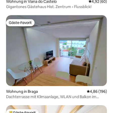
Wohnung in Viana do Castelo
Durchschnittl
4,92 (60)
Gigantones Gästehaus Hist. Zentrum • Flussblick!
Gäste-Favorit
Gäste-Favorit
Wohnung in Braga
Durchschnittli
4,86 (196)
Dachterrasse mit Klimaanlage, WLAN und Balkon im
historischen Zentrum
Gäste-Favorit