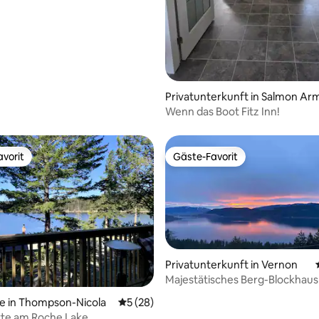
Privatunterkunft in Salmon Ar
Wenn das Boot Fitz Inn!
vorit
Gäste-Favorit
vorit
Gäste-Favorit
 Bewertung: 5 von 5, 6 Bewertungen
Privatunterkunft in Vernon
Majestätisches Berg-Blockhaus Home
Lake Okanagan
e in Thompson-Nicola
Durchschnittliche Bewertung: 5 von 5, 
5 (28)
te am Roche Lake