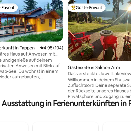
-Favorit
Gäste-Favorit
r Gäste-Favorit.
Beliebter Gäste-Favorit.
erkunft in Tappen
Durchschnittliche Bewertung: 4,95 von 5, 1
4,95 (104)
läres Haus auf Anwesen mit
 Shushwap Lake
e und genieße auf deinem
rivaten Anwesen mit Blick auf
ewertung: 5 von 5, 383 Bewertungen
Gästesuite in Salmon Arm
wap-See. Du wohnst in einem
Das versteckte Juwel Lakevie
 wieder aufgebauten,
Willkommen in deinem Shuswa
uenen Pfosten- und
Zufluchtsort! Deine separate Su
s, das wie ein zweites Zuhause
der Rückseite unseres Hauses 
Privatsphäre und Zugang zu ei
ber 2 Feuerstellen (eine Holz-
 Ausstattung in Ferienunterkünften in 
im Hinterhof. Gehe nach draußen zu
Gasfeuerstelle), einen
Terrassen mit Blick auf den Sh
h im Freien und natürlich einen
Lake. Genieße deinen Morgenk
. Der See und ein Boutique-
Mahlzeiten bei Sonnenunterga
sind nur wenige Autominuten
entspanne dich einfach in der 
und die Restaurants und
Umgebung. Versammelt euch