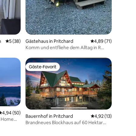
m
Durchschnittliche Bewertung: 5 von 5, 38 Bewertungen
5 (38)
Gästehaus in Pritchard
Durchschnittliche Be
4,89 (71)
Komm und entfliehe dem Alltag in R
kleine Hütte
Gäste-Favorit
Gäste-Favorit
Durchschnittliche Bewertung: 4,94 von 5, 50 Bewertungen
4,94 (50)
Bauernhof in Pritchard
Durchschnittliche Be
4,92 (13)
Brandneues Blockhaus auf 60 Hektar
Ruhe
28 Bewertungen