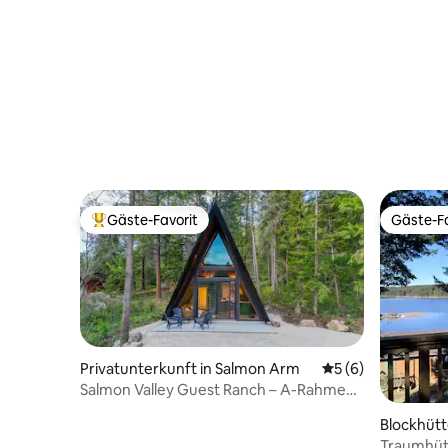
Gäste-Favorit
Gäste-Fa
Beliebter Gäste-Favorit.
Gäste-Fa
Privatunterkunft in Salmon Arm
Durchschnittliche
5 (6)
Salmon Valley Guest Ranch – A-Rahmen-
Hütten-Rückzugsort
Blockhütt
Traumhüt