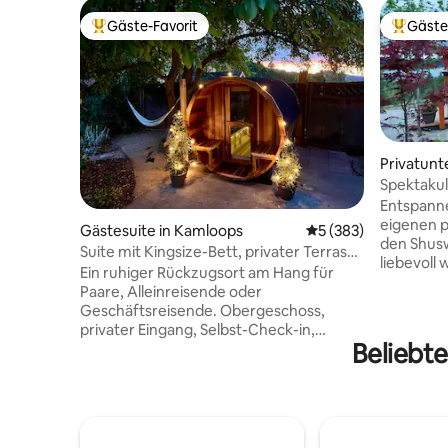
Gäste-Favorit
Gäste
Beliebter Gäste-Favorit.
Beliebte
Privatunt
Spektaku
Blick auf
Entspann
eigenen p
Gästesuite in Kamloops
Durchschnittliche B
5 (383)
den Shus
Suite mit Kingsize-Bett, privater Terrasse
liebevoll
und Fass-Sauna
Ein ruhiger Rückzugsort am Hang für
handbeha
Paare, Alleinreisende oder
Balkenhau
Geschäftsreisende. Obergeschoss,
ist. Das Gelände ist spektakulär und
privater Eingang, Selbst-Check-in,
verfügt ü
Beliebte
kostenloser Parkplatz, Kingsize-Bett,
und eine 
Waschmaschine in der Suite, schnelles
Essbereic
WLAN. Voll ausgestattete Küche –
Whirlpool
Kaffee und ein Frühstück zum
Weingut 
Mitnehmen inbegriffen. Schmilz in der
entfernt 
Fasssauna dahin und entspanne dich