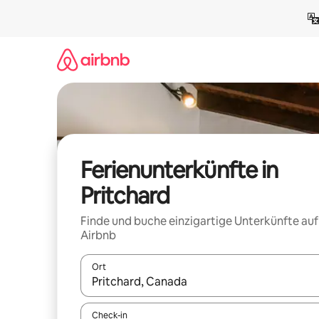
Zu
Inhalten
springen
Ferienunterkünfte in
Pritchard
Finde und buche einzigartige Unterkünfte auf
Airbnb
Ort
Wenn Ergebnisse verfügbar sind, navigiere mit d
Check-in