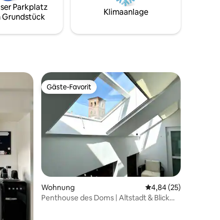
e sich
auf Anfrage Mountainbikes
ser Parkplatz
Klimaanlage
iten
 Grundstück
, zwischen
Gäste-Favorit
Gäste-Favorit
Wohnung
Durchschnittliche Be
4,84 (25)
Penthouse des Doms | Altstadt & Blick
auf den Dom