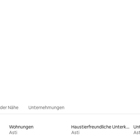
Bewertung: 5 von 5, 35 Bewertungen
 der Nähe
Unternehmungen
Wohnungen
Haustierfreundliche Unterkünfte
Unt
Asti
Asti
Ast