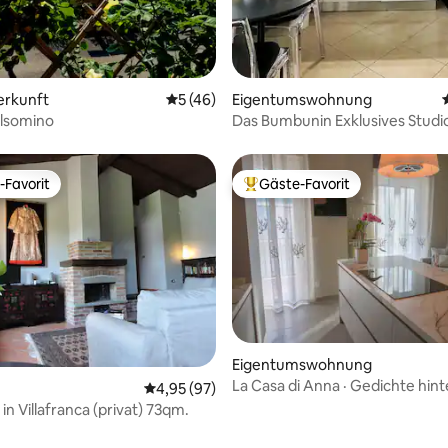
erkunft
Durchschnittliche Bewertung: 5 von 5, 
5 (46)
Eigentumswohnung
elsomino
Das Bumbunin Exklusives Studi
Herzen von Asti
-Favorit
Gäste-Favorit
r Gäste-Favorit.
Beliebter Gäste-Favorit.
Eigentumswohnung
La Casa di Anna · Gedichte hint
Durchschnittliche Bewertung: 4,95 von 5, 
4,95 (97)
Mauern
- Loft in Villafranca (privat) 73qm.