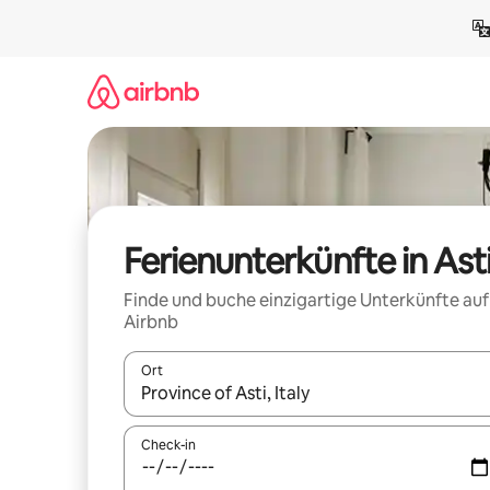
Zu
Inhalten
springen
Ferienunterkünfte in Ast
Finde und buche einzigartige Unterkünfte auf
Airbnb
Ort
Wenn Ergebnisse verfügbar sind, navigiere mit d
Check-in