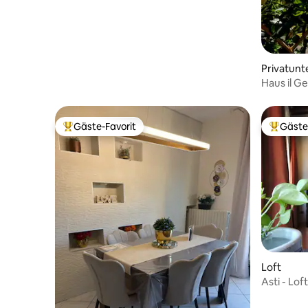
Privatunt
Haus il G
Gäste-Favorit
Gäste
Beliebter Gäste-Favorit.
Beliebte
Loft
Asti 