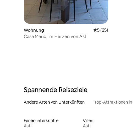
Wohnung
Durchschnittliche 
5 (35)
Casa Mario, im Herzen von Asti
Spannende Reiseziele
Andere Arten von Unterkünften
Top-Attraktionen in
Ferienunterkünfte
Villen
Asti
Asti