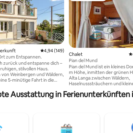
terkunft
Durchschnittliche Bewertung: 4,94 von 5, 1
4,94 (149)
Chalet
D
Ort zum Entspannen.
ertung: 4,92 von 5, 53 Bewertungen
Pian del Mund
h zurück und entspanne dich –
Pian del Mund ist ein kleines Do
ruhigen, stilvollen Haus.
m Höhe, inmitten der grünen H
von Weinbergen und Wäldern,
Alta Langa zwischen Wäldern,
ine 5-minütige Fahrt in die
Haselnusssträuchern und klein
 Damiano. Geeignet für alle, die
Weinbergen mit Blick auf die A
 von Roero, Langhe &
bte Ausstattung in Ferienunterkünften i
der Monviso dominiert. Von hier aus
o erkunden, die Natur
können Sie Ausflüge zu Fuß od
, wandern oder Rad fahren
dem Fahrrad entlang einer der
10
Abschnitte der alten Via del Sal
on Schloss Govone und 20-25
unternehmen, die auf dem Ka
on den größeren Städten Asti
den Seiten des Bauernhofes ver
entfernt, wo die berühmte
von dem aus Sie einen schönen 
onale Trüffelmesse stattfindet.