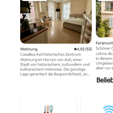
Ferienun
Schöner 
Wohnung
Durchschnittliche Bew
4,92 (53)
Lehne dic
CasaBea Asti historisches Zentrum
in diesem 
Wohnung im Herzen von Asti, einer
Umgeben 
Stadt von historischem, kulturellem und
aber nur e
kulinarischem Interesse. Die günstige
Stadt San
Lage garantiert die Bequemlichkeit, sich
die Hügel
Belie
dank des Bahnhofs und der
Monferrat
Bushaltestelle nur wenige Meter vom
genießen
Haus entfernt zu bewegen. Die
möchten. Wir sind innerhalb von 
Wohnung im Zentrum von Asti und nur
Minuten v
wenige Schritte von Geschäften und
Minuten v
Clubs entfernt befindet sich im dritten
und Alba 
Stock eines historischen Gebäudes.
internati
Geeignet für Paare oder Alleinreisende,