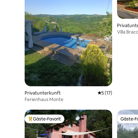
Privatunt
Villa Brac
Aussicht,
Privatunterkunft
Durchschnittliche
5 (17)
Ferienhaus Monte
Gäste-Favorit
Gäste-Fa
Beliebter Gäste-Favorit.
Gäste-Fa