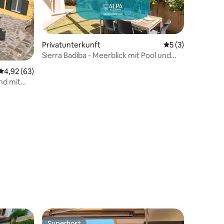
Privatunterkunft
Durchschnittlich
5 (3)
Sierra Badiba - Meerblick mit Pool und
Garage
Durchschnittliche Bewertung: 4,92 von 5, 63 Bewertungen
4,92 (63)
nd mit
38 Bewertungen
Superhost