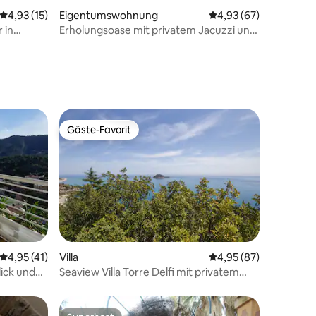
Durchschnittliche Bewertung: 4,93 von 5, 15 Bewertungen
4,93 (15)
Eigentumswohnung
Durchschnittliche Be
4,93 (67)
31 Bewertungen
 in
Erholungsoase mit privatem Jacuzzi und
Garten
Gäste-Favorit
Gäste-Favorit
34 Bewertungen
Durchschnittliche Bewertung: 4,95 von 5, 41 Bewertungen
4,95 (41)
Villa
Durchschnittliche Be
4,95 (87)
ick und
Seaview Villa Torre Delfi mit privatem
Pool