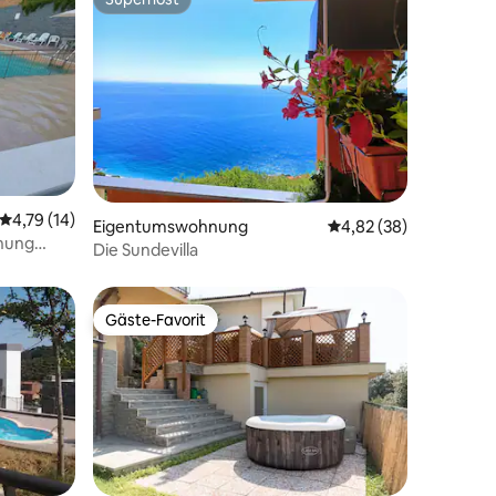
Superhost
Durchschnittliche Bewertung: 4,79 von 5, 14 Bewertungen
4,79 (14)
22 Bewertungen
Eigentumswohnung
Durchschnittliche Be
4,82 (38)
nung
Die Sundevilla
Gäste-Favorit
Gäste-Favorit