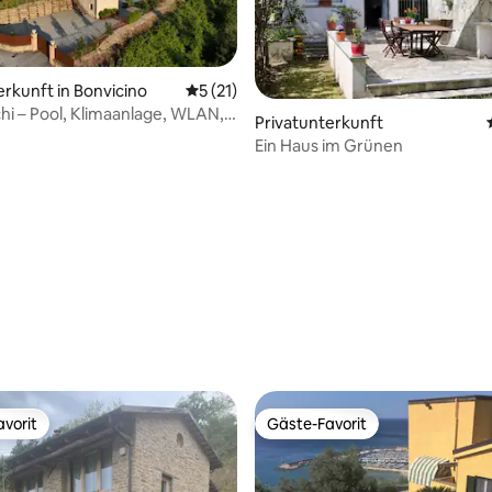
erkunft in Bonvicino
Durchschnittliche Bewertung: 5 von 5, 
5 (21)
chi – Pool, Klimaanlage, WLAN,
Privatunterkunft
 Privatsphäre
Ein Haus im Grünen
 Bewertung: 5 von 5, 17 Bewertungen
vorit
Gäste-Favorit
vorit
Gäste-Favorit