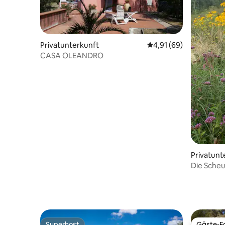
Privatunterkunft
Durchschnittliche Bew
4,91 (69)
CASA OLEANDRO
Privatunt
Die Scheu
Superhost
Gäste-Fa