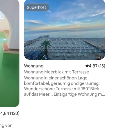
Privatun
Superhost
Superho
Superhost
Superho
Haus am
Aussicht
Stellen S
Duft des
atembera
Willkomm
wundersc
perfekte
Strandur
entfernt 
Beste au
17 Bewertungen
Wohnung
Durchschnittliche Be
4,87 (15)
Genießen
Sie einen
Wohnung Meerblick mit Terrasse
Panorama
Wohnung in einer schönen Lage,
entspann
komfortabel, geräumig und geräumig.
sonnigen
Wunderschöne Terrasse mit 180° Blick
letzten B
auf das Meer... Einzigartige Wohnung mit
mit Meerb
atemberaubender Aussicht Schöne
Aussicht vom 3. Stock, nur über Treppen
erreichbar, in einer historischen Villa im
urchschnittliche Bewertung: 4,84 von 5, 120 Bewertungen
4,84 (120)
Zentrum des Dorfes. Alle
Sehenswürdigkeiten und
ng von
Dienstleistungen bequem zu Fuß