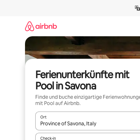
Zu
Inhalten
springen
Ferienunterkünfte mit
Pool in Savona
Finde und buche einzigartige Ferienwohnung
mit Pool auf Airbnb.
Ort
Wenn Ergebnisse verfügbar sind, navigiere mit d
Check-in