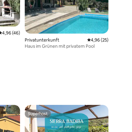
21 Bewertungen
Durchschnittliche Bewertung: 4,96 von 5, 46 Bewertungen
4,96 (46)
Privatunterkunft
Durchschnittliche Be
4,96 (25)
Haus im Grünen mit privatem Pool
Superhost
Superhost