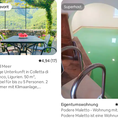
vorit
Superhost
vorit
Superhost
ertung: 4,89 von 5, 37 Bewertungen
Durchschnittliche Bewertung: 4,94 von 5, 
4,94 (17)
d Meer
ge Unterkunft in Colletta di
co, Ligurien. 50 m²,
el für bis zu 5 Personen. 2
mer mit Klimaanlage,
 Küche und offenem
er. Große Terrasse mit
ch, Lounge-Möbeln und Berg-
Eigentumswohnung
D
ick. Gemeinschaftlicher 20-
Podere Maletto - Wohnung mit
l mit Liegestühlen und
Innenpool
Podere Maletto ist eine Wohnu
höner Landschaftsgestaltung.