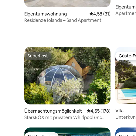
Eigentu
Apartment
Eigentumswohnung
Durchschnittliche Be
4,58 (31)
mit Pool
Residenze Iolanda – Sand Apartment
Superhost
Gäste-Fa
Superhost
Gäste-Fa
Villa
Übernachtungsmöglichkeit
Durchschnittliche Bewe
4,65 (178)
Unterkunf
StarsBOX mit privatem Whirlpool und
Pool