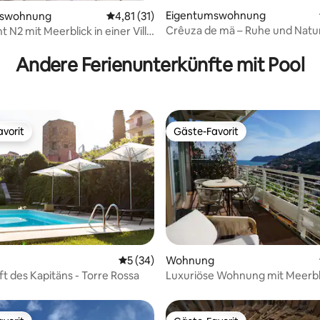
Eigentumswohnung
mswohnung
Durchschnittliche Bewertung: 4,81 von 5, 
4,81 (31)
Crêuza de mä – Ruhe und Natur
 N2 mit Meerblick in einer Villa
wertung: 4,58 von 5, 31 Bewertungen
Alassio
Andere Ferienunterkünfte mit Pool
vorit
Gäste-Favorit
vorit
Gäste-Favorit
Durchschnittliche Bewertung: 5 von 5, 
5 (34)
Wohnung
rtung: 4,65 von 5, 178 Bewertungen
t des Kapitäns - Torre Rossa
Luxuriöse Wohnung mit Meerbl
Swimmingpool