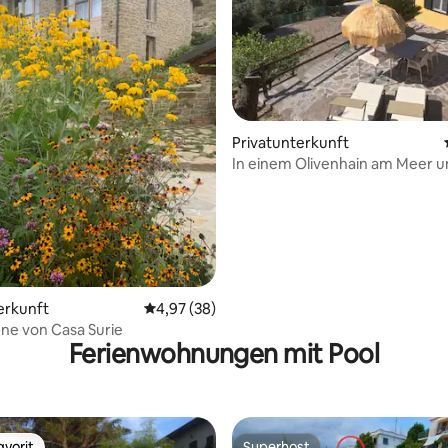
ertung: 4,91 von 5, 69 Bewertungen
Privatunterkunft
In einem Olivenhain am Meer u
privatem Pool
erkunft
Durchschnittliche Bewertung: 4,97 von 5, 
4,97 (38)
ne von Casa Surie
Ferienwohnungen mit Pool
vorit
Superhost