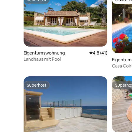
Superhost
Gäste-Fa
Eigentumswohnung
Durchschnittliche B
4,8 (41)
Landhaus mit Pool
Eigentu
Casa Coir
Superhost
Superho
Superhost
Superho