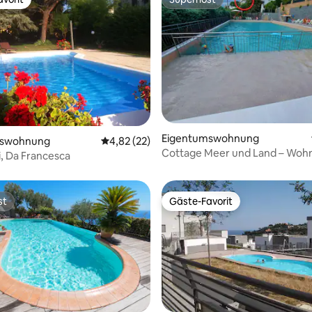
vorit
Superhost
ewertung: 4,8 von 5, 41 Bewertungen
Eigentumswohnung
mswohnung
Durchschnittliche Bewertung: 4,82 von 5, 
4,82 (22)
Cottage Meer und Land – Woh
i, Da Francesca
Sweet Love
st
Gäste-Favorit
st
Gäste-Favorit