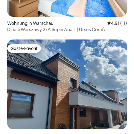
Wohnung in Warschau
Durchschnitt
4,91 (11)
Dzieci Warszawy 27A SuperApart | Ursus Comfort
Gäste-Favorit
Gäste-Favorit