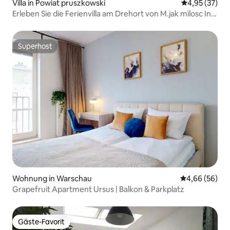
Villa in Powiat pruszkowski
Durchschnitt
4,95 (37)
Erleben Sie die Ferienvilla am Drehort von M.jak milosc In
der Gegend von Janki, in der Nähe von Warschau
Superhost
Superhost
Wohnung in Warschau
Durchschnittl
4,66 (56)
Grapefruit Apartment Ursus | Balkon & Parkplatz
Gäste-Favorit
Gäste-Favorit