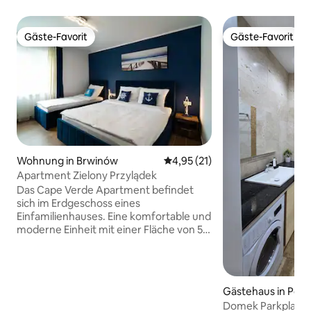
Gäste-Favorit
Gäste-Favorit
Gäste-Favorit
Gäste-Favorit
Wohnung in Brwinów
Durchschnittliche Bewertung: 
4,95 (21)
Apartment Zielony Przylądek
Das Cape Verde Apartment befindet
sich im Erdgeschoss eines
Einfamilienhauses. Eine komfortable und
moderne Einheit mit einer Fläche von 55
m ² besteht aus zwei Schlafzimmern,
einer Küche, einem Badezimmer, einer
Toilette und einem Flur. Es ist für bis zu 6
Nichtraucher ausgelegt. Es ist mit
Gästehaus in Powi
WLAN, Fernseher, Kühlschrank,
wski
Domek Parkplatz o
Backofen, Mikrowelle, Induktionsherd,