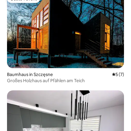
Gäste-Favorit
Baumhaus in Szczęsne
Durchsch
5 (7)
Großes Holzhaus auf Pfählen am Teich