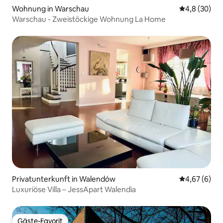
Wohnung in Warschau
Durchschnitt
4,8 (30)
Warschau - Zweistöckige Wohnung La Home
Privatunterkunft in Walendów
Durchschnitt
4,67 (6)
Luxuriöse Villa – JessApart Walendia
Gäste-Favorit