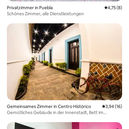
Privatzimmer in Puebla
Durchschnit
4,75 (8)
Schönes Zimmer, alle Dienstleistungen
Gemeinsames Zimmer in Centro Histórico
Durchschnitt
3,94 (16)
Gemütliches Gebäude in der Innenstadt, Bett im
gemischten Mehrbettzimmer.