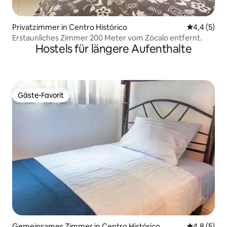
Privatzimmer in Centro Histórico
Durchschni
4,4 (5)
Erstaunliches Zimmer 200 Meter vom Zócalo entfernt.
Hostels für längere Aufenthalte
Gäste-Favorit
Gäste-Favorit
Gemeinsames Zimmer in Centro Histórico
Durchschni
4,8 (5)