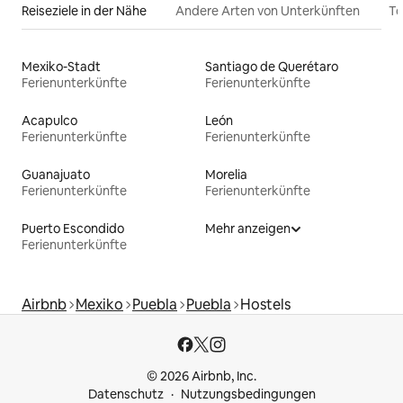
Reiseziele in der Nähe
Andere Arten von Unterkünften
To
Mexiko-Stadt
Santiago de Querétaro
Ferienunterkünfte
Ferienunterkünfte
Acapulco
León
Ferienunterkünfte
Ferienunterkünfte
Guanajuato
Morelia
Ferienunterkünfte
Ferienunterkünfte
Puerto Escondido
Mehr anzeigen
Ferienunterkünfte
Airbnb
Mexiko
Puebla
Puebla
Hostels
© 2026 Airbnb, Inc.
Datenschutz
Nutzungsbedingungen