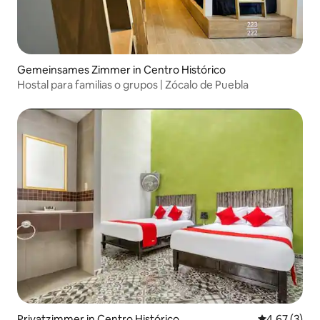
Gemeinsames Zimmer in Centro Histórico
Hostal para familias o grupos | Zócalo de Puebla
Privatzimmer in Centro Histórico
Durchschnit
4,67 (3)