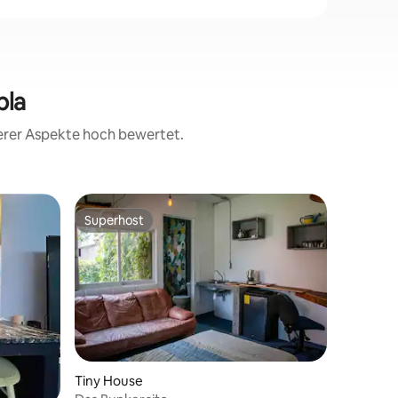
bla
terer Aspekte hoch bewertet.
Superhost
Superhost
52 Bewertungen
Tiny House