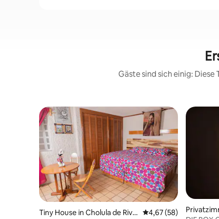
Er
Gäste sind sich einig: Dies
Privatzim
Tiny House in Cholula de Riva
Durchschnittliche Bew
4,67 (58)
Cholula