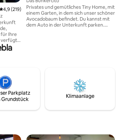
Das Bunkercito
Privates und gemütliches Tiny Home, mit
Durchschnittliche Bewertung: 4,9 von 5, 219 Bewertungen
4,9 (219)
einem Garten, in dem sich unser schöner
tz
Avocadobaum befindet. Du kannst mit
erkunft
dem Auto in der Unterkunft parken.
de,
Perfekt für die Arbeit oder ein schönes
für Ihre
Wochenende.
 verfügt
ebla
en
rage für
e, ein
nen Raum
5 Minuten
inuten vom
ser Parkplatz
Klimaanlage
 Grundstück