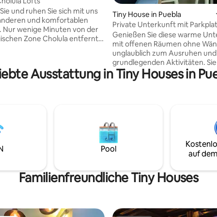
holula Lofts
e und ruhen Sie sich mit uns
Tiny House in Puebla
 anderen und komfortablen
Private Unterkunft mit Parkpla
 Nur wenige Minuten von der
Genießen Sie diese warme Unt
ischen Zone Cholula entfernt
mit offenen Räumen ohne Wän
e Ihren Aufenthalt ohne das
unglaublich zum Ausruhen und 
 Treiben des Dorfes genießen.
grundlegenden Aktivitäten. Sie
privilegierten Gegend kannst du
iebte Ausstattung in Tiny Houses in Pu
über einen großen Garten, ein
ennenlernen und dich
separaten Eingang und eine Ga
 wenn du es brauchst. Mit
ein Fahrzeug, eine schöne Küch
ojekt suchen wir nach einer
kleines Fernsehzimmer und ei
hitektur, die wir gerne "THE
mit zwei Doppelbetten. Sie ist 
nen. Ein Ort zum Entspannen
von Einkaufsplätzen und 20 M
annen für die nächsten Tage.
historischen Zentrum entfernt
Kostenlo
N
Pool
auf dem
Familienfreundliche Tiny Houses