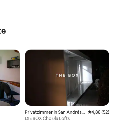
52 Bewertungen
te
Privatzimmer in San Andrés
Durchschnittliche Be
4,88 (52)
Cholula
DIE BOX Cholula Lofts
19 Bewertungen