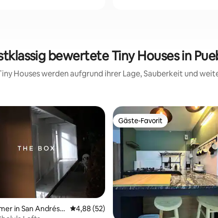
stklassig bewertete Tiny Houses in Pue
e Tiny Houses werden aufgrund ihrer Lage, Sauberkeit und wei
Gäste-Favorit
Gäste-Favorit
mer in San Andrés
Durchschnittliche Bewertung: 4,88 von 5, 
4,88 (52)
ertung: 4,67 von 5, 58 Bewertungen