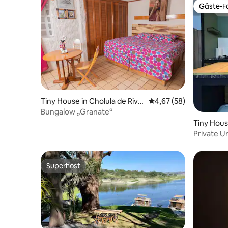
Gäste-Fa
Gäste-Fa
Tiny House in Cholula de Riva
Durchschnittliche Bew
4,67 (58)
davia
Bungalow „Granate“
Tiny Hous
Private U
Superhost
Superhost