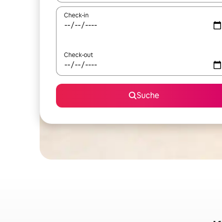
Check-in
Check-out
Suche