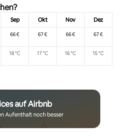
chen?
Sep
Okt
Nov
Dez
66 €
67 €
66 €
67 €
18 °C
17 °C
16 °C
15 °C
ices auf Airbnb
n Aufenthalt noch besser