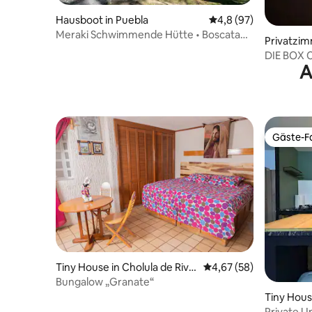
Hausboot in Puebla
Durchschnittliche Be
4,8 (97)
Meraki Schwimmende Hütte • Boscata
Privatzim
Cabañas •
Cholula
DIE BOX C
A
Gäste-Fa
Gäste-Fa
Tiny House in Cholula de Riva
Durchschnittliche Bew
4,67 (58)
davia
Bungalow „Granate“
Tiny Hous
Private U