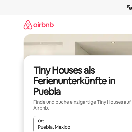
Zu
Inhalten
springen
Tiny Houses als
Ferienunterkünfte in
Puebla
Finde und buche einzigartige Tiny Houses auf
Airbnb.
Ort
Wenn Ergebnisse verfügbar sind, navigiere mit d