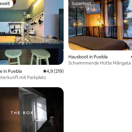
vorit
Superhost
vorit
Superhost
Hausboot in Puebla
ertung: 4,67 von 5, 58 Bewertungen
Schwimmende Hütte Mångata •
Cabañas •
e in Puebla
Durchschnittliche Bewertung: 4,9 von 5, 2
4,9 (219)
nterkunft mit Parkplatz