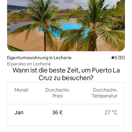
Eigentumswohnung in Lecheria
Durchschn
5 (51)
El paraíso en Lechería
Wann ist die beste Zeit, um Puerto La
Cruz zu besuchen?
Monat
Durchschn.
Durchschn.
Preis
Temperatur
Jan
36 €
27 °C