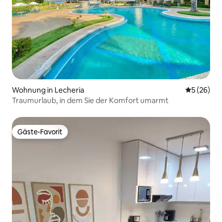
Wohnung in Lecheria
Durchschni
5 (26)
Traumurlaub, in dem Sie der Komfort umarmt
Gäste-Favorit
Gäste-Favorit