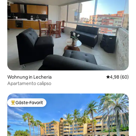
Wohnung in Lecheria
Durchschnittl
4,98 (60)
Apartamento calipso
Gäste-Favorit
Beliebter Gäste-Favorit.