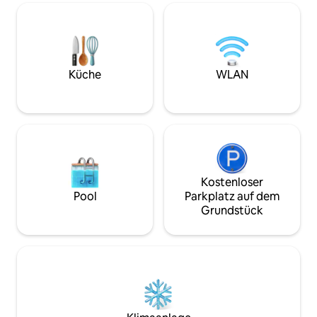
mit hoher Kapazität, um einen
ist es der ideale 
ununterbrochenen Aufenthalt zu
verabschieden, m
gewährleisten. Wichtig: Aufgrund des
anzustoßen und e
nationalen Stromrationierungsplans
den Inseln des Mo
kann es in der Gegend zu
zu unternehmen, 
vorübergehenden Stromausfällen
kristallklares Was
Küche
WLAN
kommen, auf die die Unterkunft keinen
Einfluss hat. (Etwa 4 Stunden)
Kostenloser
Pool
Parkplatz auf dem
Grundstück