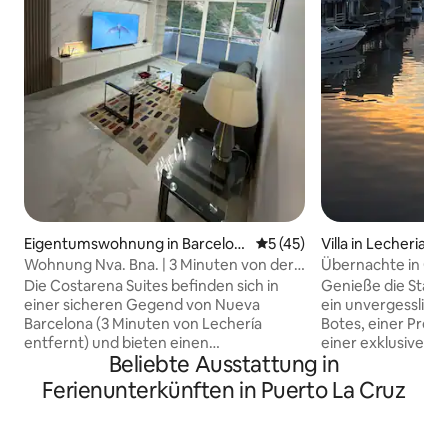
Eigentumswohnung in Barcelon
Durchschnittliche Bewertun
5 (45)
Villa in Lecheria
a
Wohnung Nva. Bna. | 3 Minuten von der
Übernachte in Cas
Av. Ppal. de Lechería entfernt
einen Premium-Au
Die Costarena Suites befinden sich in
Genieße die Stadt
einer sicheren Gegend von Nueva
ein unvergessliche
Barcelona (3 Minuten von Lechería
Botes, einer Prem
entfernt) und bieten einen
einer exklusiven
Beliebte Ausstattung in
abgeschlossenen, tadellosen und
Perfekt für Grupp
unabhängigen Aufenthalt zu einem
es einen spektakul
Ferienunterkünften in Puerto La Cruz
ausgezeichneten Preis-Leistungs-
schiffbaren Kanäle
Verhältnis. Es verfügt über Highspeed-
natürliche Umgeb
Internet und einen eigenen Wassertank
vom Haupteinkauf