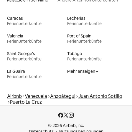
Reiseziele in der Nähe
Andere Arten von Unterkünften
Caracas
Lecherías
Ferienunterkünfte
Ferienunterkünfte
Valencia
Port of Spain
Ferienunterkünfte
Ferienunterkünfte
Saint George's
Tobago
Ferienunterkünfte
Ferienunterkünfte
La Guaira
Mehr anzeigen
Ferienunterkünfte
Airbnb
Venezuela
Anzoátegui
Juan Antonio Sotillo
Puerto La Cruz
© 2026 Airbnb, Inc.
Datenschutz
Nutzungsbedingungen