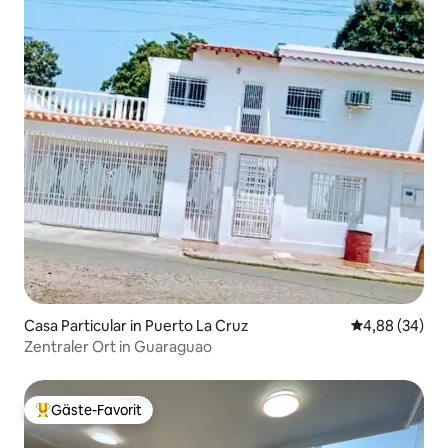
Casa Particular in Puerto La Cruz
Durchschnittl
4,88 (34)
Zentraler Ort in Guaraguao
Gäste-Favorit
Beliebter Gäste-Favorit.