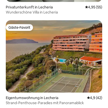
Privatunterkunft in Lecheria
Durchschnitt
4,95 (55)
Wunderschöne Villa in Lecheria
Gäste-Favorit
Gäste-Favorit
Eigentumswohnung in Lecheria
Durchschnit
4,9 (42)
Strand-Penthouse-Paradies mit Panoramablick