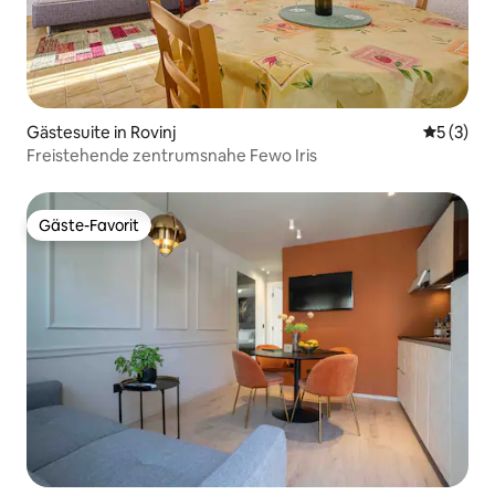
Gästesuite in Rovinj
Durchsch
5 (3)
Freistehende zentrumsnahe Fewo Iris
Gäste-Favorit
Gäste-Favorit