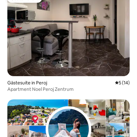
Gäste-Favorit
Gästesuite in Peroj
Durchschn
5 (14)
Apartment Noel Peroj Zentrum