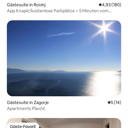
Gästesuite in Rovinj
Durchschnittli
4,93 (180)
App Knapić/kostenlose Parkplätze + 5 Minuten vom
Zentrum entfernt
Gästesuite in Zagorje
Durchschn
5 (14)
Apartments Plavčić
Gäste-Favorit