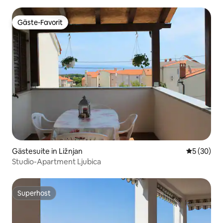
Gäste-Favorit
Gäste-Favorit
Gästesuite in Ližnjan
Durchschni
5 (30)
Studio-Apartment Ljubica
Superhost
Superhost