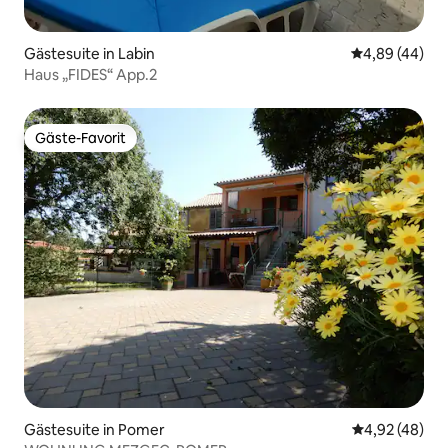
Gästesuite in Labin
Durchschnittl
4,89 (44)
Haus „FIDES“ App.2
Gäste-Favorit
Gäste-Favorit
Gästesuite in Pomer
Durchschnittl
4,92 (48)