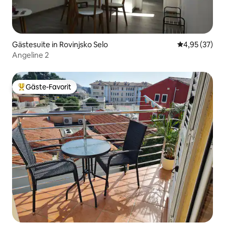
Gästesuite in Rovinjsko Selo
Durchschnitt
4,95 (37)
Angeline 2
Gäste-Favorit
Beliebter Gäste-Favorit.