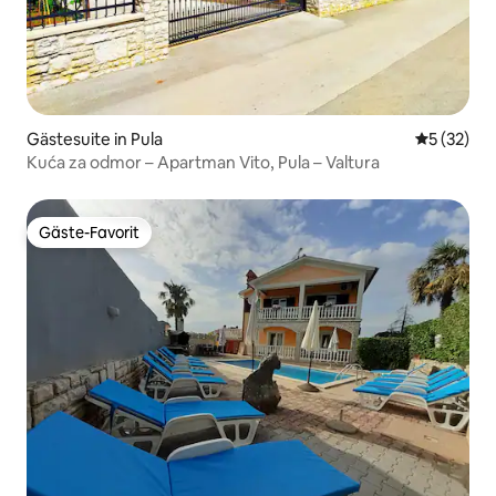
Gästesuite in Pula
Durchschn
5 (32)
Kuća za odmor – Apartman Vito, Pula – Valtura
Gäste-Favorit
Gäste-Favorit