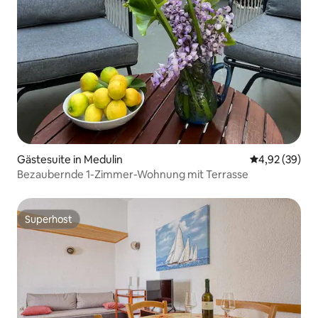
Gästesuite in Medulin
Durchschnittl
4,92 (39)
Bezaubernde 1-Zimmer-Wohnung mit Terrasse
Superhost
Superhost