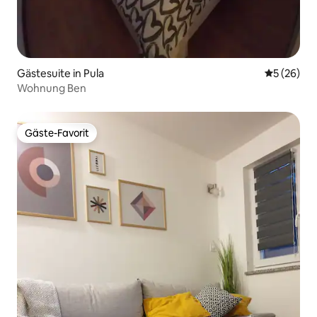
Gästesuite in Pula
Durchschni
5 (26)
Wohnung Ben
Gäste-Favorit
Gäste-Favorit