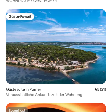
WOHNUNG MEZGEC-POMER
Gäste-Favorit
Gäste-Favorit
Gästesuite in Pomer
Durchschn
5 (21)
Voraussichtliche Ankunftszeit der Wohnung
Superhost