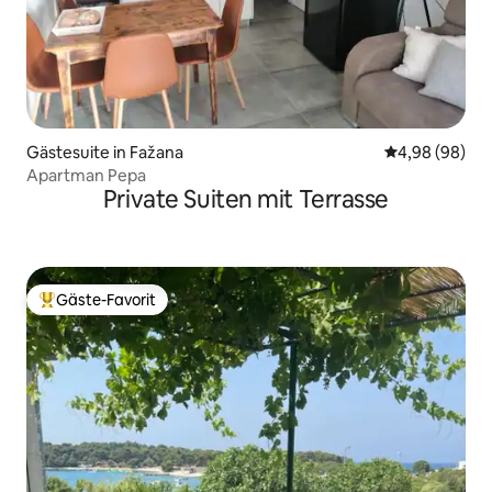
Gästesuite in Fažana
Durchschnittl
4,98 (98)
Apartman Pepa
Private Suiten mit Terrasse
Gäste-Favorit
Beliebter Gäste-Favorit.