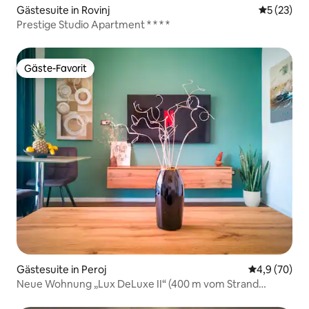
Gästesuite in Rovinj
Durchschn
5 (23)
Prestige Studio Apartment * * * *
Gäste-Favorit
Gäste-Favorit
Gästesuite in Peroj
Durchschnitt
4,9 (70)
Neue Wohnung „Lux DeLuxe II“ (400 m vom Strand
entfernt)