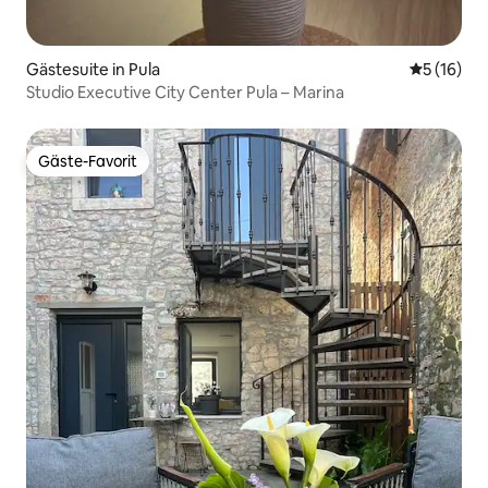
Gästesuite in Pula
Durchschn
5 (16)
Studio Executive City Center Pula – Marina
Gäste-Favorit
Gäste-Favorit