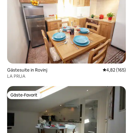
Gästesuite in Rovinj
Durchschnittl
4,82 (165)
LA PRUA
Gäste-Favorit
Gäste-Favorit