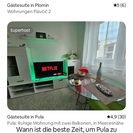
Gästesuite in Plomin
Durchschn
5 (6)
Wohnungen Plavčić 2
Superhost
Superhost
Gästesuite in Pula
Durchschnitt
4,9 (30)
Pula: Ruhige Wohnung mit zwei Balkonen, in Meeresnähe
Wann ist die beste Zeit, um Pula zu