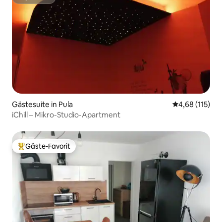
Superhost
Gästesuite in Pula
Durchschnittl
4,68 (115)
iChill – Mikro-Studio-Apartment
Gäste-Favorit
Beliebter Gäste-Favorit.