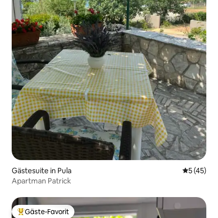
Gästesuite in Pula
Durchschn
5 (45)
Apartman Patrick
Gäste-Favorit
Beliebter Gäste-Favorit.