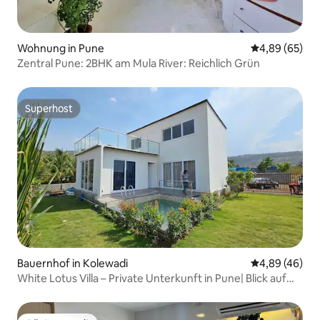
Wohnung in Pune
Durchschnittl
4,89 (65)
Zentral Pune: 2BHK am Mula River: Reichlich Grün
Superhost
Superhost
Bauernhof in Kolewadi
Durchschnittl
4,89 (46)
White Lotus Villa – Private Unterkunft in Pune| Blick auf
die Hügel