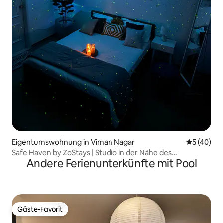
Eigentumswohnung in Viman Nagar
Durchschni
5 (40)
Safe Haven by ZoStays | Studio in der Nähe des
Andere Ferienunterkünfte mit Pool
Flughafens
Gäste-Favorit
Gäste-Favorit