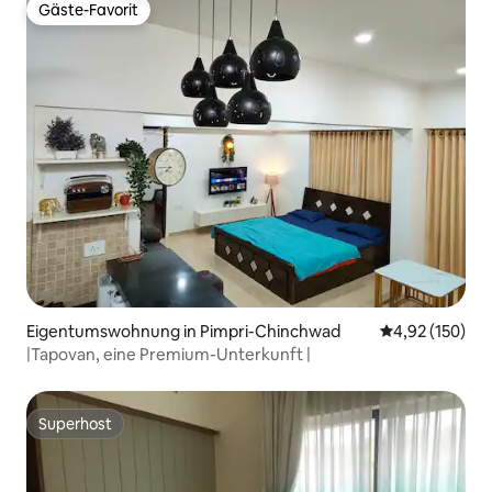
Gäste-Favorit
Gäste-Favorit
Eigentumswohnung in Pimpri-Chinchwad
Durchschnittl
4,92 (150)
|Tapovan, eine Premium-Unterkunft |
Superhost
Superhost