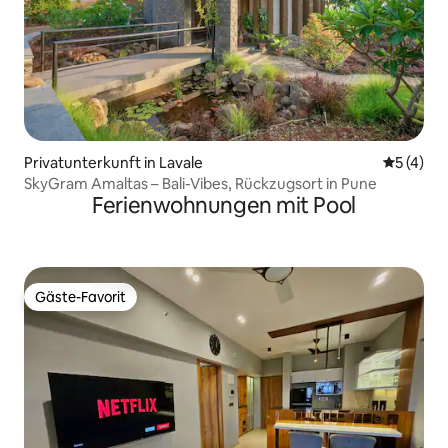
Privatunterkunft in Lavale
Durchsch
5 (4)
SkyGram Amaltas – Bali-Vibes, Rückzugsort in Pune
Ferienwohnungen mit Pool
Gäste-Favorit
Gäste-Favorit