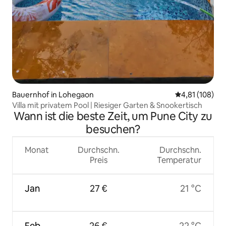
Bauernhof in Lohegaon
Durchschnittl
4,81 (108)
Villa mit privatem Pool | Riesiger Garten & Snookertisch
Wann ist die beste Zeit, um Pune City zu
besuchen?
Monat
Durchschn.
Durchschn.
Preis
Temperatur
Jan
27 €
21 °C
Feb
26 €
22 °C