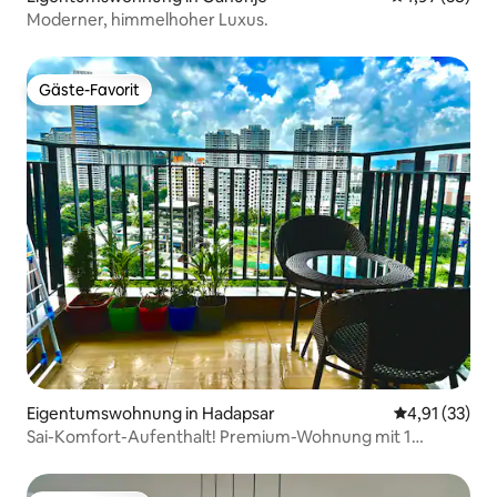
Moderner, himmelhoher Luxus.
Gäste-Favorit
Gäste-Favorit
Eigentumswohnung in Hadapsar
Durchschnitt
4,91 (33)
Sai-Komfort-Aufenthalt! Premium-Wohnung mit 1
Schlafzimmer, Küche und Bad in Amanora Park