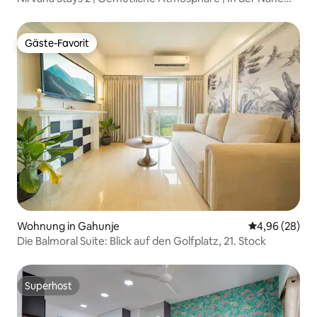
des Flughafens Pune
Gäste-Favorit
Gäste-Favorit
Wohnung in Gahunje
Durchschnittl
4,96 (28)
Die Balmoral Suite: Blick auf den Golfplatz, 21. Stock
Superhost
Superhost