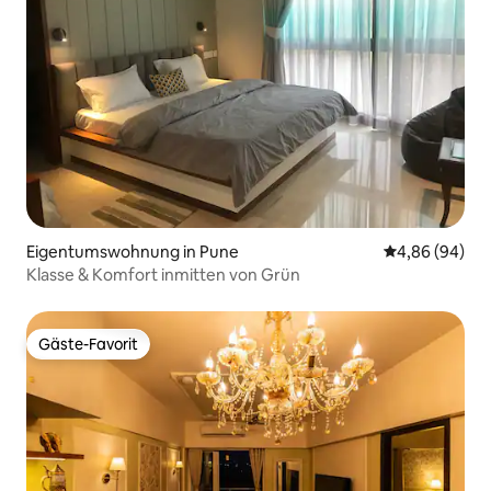
Eigentumswohnung in Pune
Durchschnittl
4,86 (94)
Klasse & Komfort inmitten von Grün
Gäste-Favorit
Gäste-Favorit