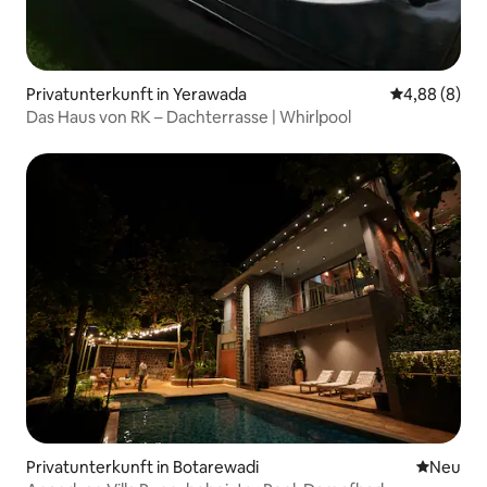
Privatunterkunft in Yerawada
Durchschnitt
4,88 (8)
Das Haus von RK – Dachterrasse | Whirlpool
Privatunterkunft in Botarewadi
Neue Unt
Neu