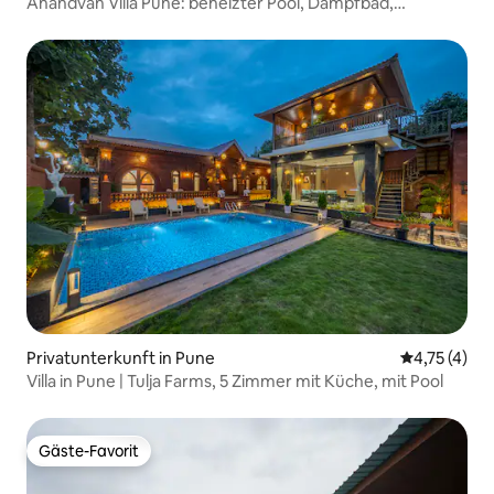
Anandvan Villa Pune: beheizter Pool, Dampfbad,
Billardtisch
Privatunterkunft in Pune
Durchschnit
4,75 (4)
Villa in Pune | Tulja Farms, 5 Zimmer mit Küche, mit Pool
Gäste-Favorit
Gäste-Favorit