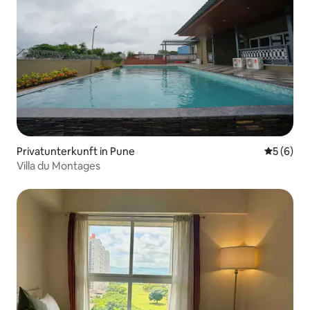
Privatunterkunft in Pune
Durchschn
5 (6)
Villa du Montages