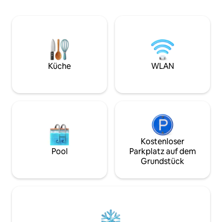
kompakte Kochnische mit den
Jhula die Atmosph
wichtigsten Geräten macht es einfach,
Zimmern mit Kings
einfache Mahlzeiten zuzubereiten. Die
auf den Golfplatz
Unterkunft befindet sich in einem
Esstisch für 6 Per
Premium-Gebäude mit einer schönen
ausgestatteten K
Lobby, einem Spielbereich für Kinder
Annehmlichkeiten
und einem ruhigen Meditationsgarten
ein Pool im Resort-
Küche
WLAN
und ist perfekt für Paare, Alleinreisende
angelegte Gärten 
und Geschäftsreisende, die einen
Sicherheitsdienst 
ruhigen, komfortablen Rückzugsort in
Perfekt für Famili
der Stadt suchen.
Firmenausflüge.
Kostenloser
Pool
Parkplatz auf dem
Grundstück