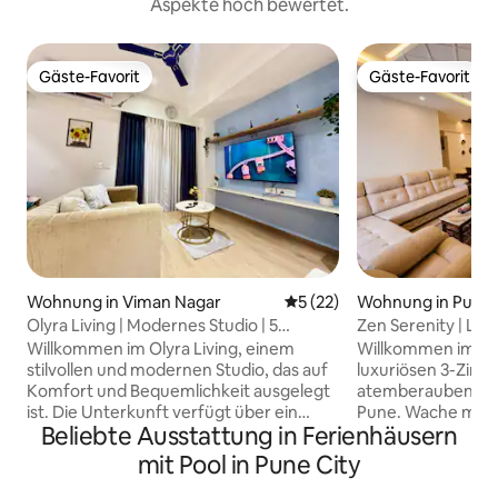
Aspekte hoch bewertet.
Gäste-Favorit
Gäste-Favorit
Gäste-Favorit
Gäste-Favorit
Wohnung in Viman Nagar
Durchschnittliche Bewertun
5 (22)
Wohnung in Pune
Olyra Living | Modernes Studio | 5
Zen Serenity | Lux
Gehminuten vom Flughafen entfernt
3 Schlafzimmern
Willkommen im Olyra Living, einem
Willkommen im Zen
Küche | Blick auf 
stilvollen und modernen Studio, das auf
luxuriösen 3-Zim
Komfort und Bequemlichkeit ausgelegt
atemberaubenden 
ist. Die Unterkunft verfügt über ein
Pune. Wache mit e
Beliebte Ausstattung in Ferienhäusern
gemütliches Bett, eine elegante
das Fairway auf, e
Sofalounge, einen 55-Zoll-Smart-
einem atemberau
mit Pool in Pune City
Android-Fernseher, schnelles WLAN
Resort-Stil und ru
und einen eigenen Schreibtisch. Eine
aus, in dem eine 