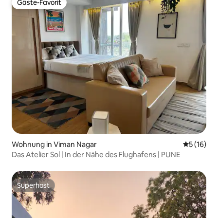
Gäste-Favorit
Gäste-Favorit
Wohnung in Viman Nagar
Durchschn
5 (16)
Das Atelier Sol | In der Nähe des Flughafens | PUNE
Superhost
Superhost