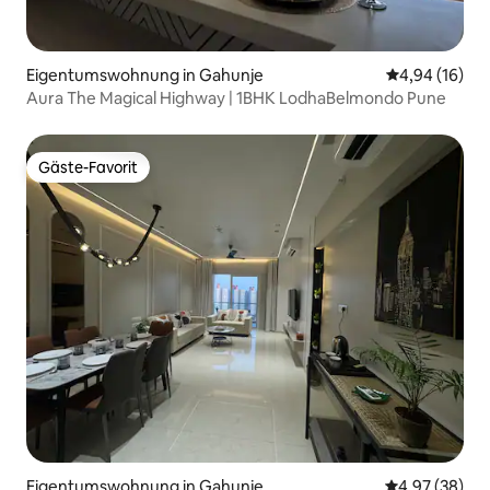
Eigentumswohnung in Gahunje
Durchschnitt
4,94 (16)
Aura The Magical Highway | 1BHK LodhaBelmondo Pune
Gäste-Favorit
Gäste-Favorit
Eigentumswohnung in Gahunje
Durchschnittl
4,97 (38)