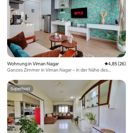
Wohnung in Viman Nagar
Durchschnittl
4,85 (26)
Ganzes Zimmer in Viman Nagar – in der Nähe des
Flughafens Pune
Superhost
Superhost