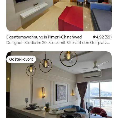
Eigentumswohnung in Pimpri-Chinchwad
Durchschnittl
4,92 (59)
Designer-Studio im 20. Stock mit Blick auf den Golfplatz
und den Fluss
Gäste-Favorit
Gäste-Favorit